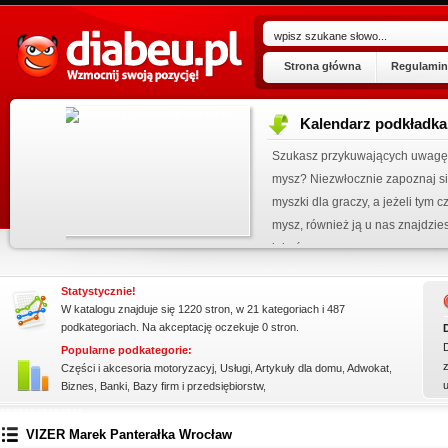
Strona główna
Regulamin
promowane strony w katalogu!
ocyjnych, typu podkładka pod
Data dodania: 03.07.2026
tą. Wytwarzamy podkładki pod
Zobacz szczegóły wpisu »
jest kalendarz podkładka pod
Promuj stronę w okienku!
ły zrobione są z najlepszej
Statystycznie!
W katalogu znajduje się 1220 stron, w 21 kategoriach i 487
podkategoriach. Na akceptację oczekuje 0 stron.
Popularne podkategorie:
z
Części i akcesoria motoryzacyj
,
Usługi
,
Artykuły dla domu
,
Adwokat
,
Biznes
,
Banki
,
Bazy firm i przedsiębiorstw
,
ssssssssssssss
VIZER Marek Panterałka Wrocław