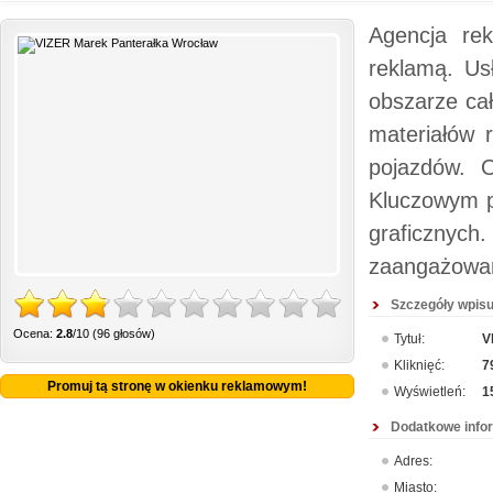
Agencja re
reklamą. Us
obszarze cał
materiałów r
pojazdów. O
Kluczowym p
graficznyc
zaangażowan
Szczegóły wpisu
Ocena:
2.8
/10 (96 głosów)
Tytuł:
V
Kliknięć:
7
Promuj tą stronę w okienku reklamowym!
Wyświetleń:
1
Dodatkowe info
Adres:
Miasto: