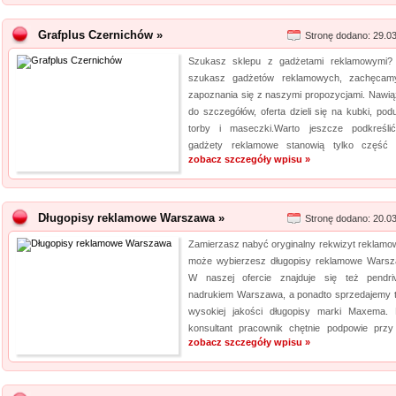
Grafplus Czernichów »
Stronę dodano: 29.0
Szukasz sklepu z gadżetami reklamowymi? 
szukasz gadżetów reklamowych, zachęca
zapoznania się z naszymi propozycjami. Nawią
do szczegółów, oferta dzieli się na kubki, podu
torby i maseczki.Warto jeszcze podkreśli
gadżety reklamowe stanowią tylko część o
zobacz szczegóły wpisu »
Długopisy reklamowe Warszawa »
Stronę dodano: 20.0
Zamierzasz nabyć oryginalny rekwizyt reklamo
może wybierzesz długopisy reklamowe Wars
W naszej ofercie znajduje się też pendr
nadrukiem Warszawa, a ponadto sprzedajemy 
wysokiej jakości długopisy marki Maxema.
konsultant pracownik chętnie podpowie przy 
zobacz szczegóły wpisu »