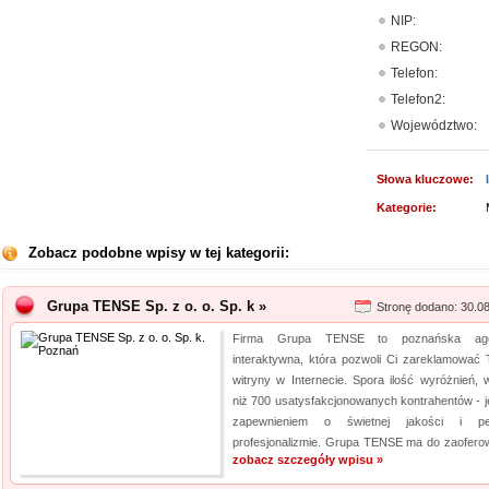
NIP:
REGON:
Telefon:
Telefon2:
Województwo:
Słowa kluczowe:
Kategorie:
Zobacz podobne wpisy w tej kategorii:
Grupa TENSE Sp. z o. o. Sp. k »
Stronę dodano: 30.0
Firma Grupa TENSE to poznańska age
interaktywna, która pozwoli Ci zareklamować 
witryny w Internecie. Spora ilość wyróżnień, w
niż 700 usatysfakcjonowanych kontrahentów - je
zapewnieniem o świetnej jakości i pe
profesjonalizmie. Grupa TENSE ma do zaoferow
zobacz szczegóły wpisu »