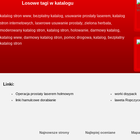
Losowe tagi w katalogu
katalog stron www
bezpłatny katalog
usuwanie prostaty laserem
katalog
,
,
,
stron internetowych
laserowe usuwanie prostaty
zielona herbata
,
,
,
moderowany katalog stron
katalog stron
holowanie
darmowy katalog
,
,
,
,
katalog www
darmowy katalog stron
pomoc drogowa
katalog
bezpłatny
,
,
,
,
katalog stron
Linki:
Operacja prostaty laserem holmowym
worki doypack
linki hamulcowe dorabianie
laweta Ropczyc
Najnowsze strony
Najlepiej oceniane
Mapa