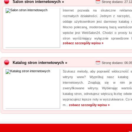
Salon stron internetowych »
Stronę dodano: 27.1
Internet pozwala na skuteczne reklamo
rozmaitych działalności. Jednym z narzędzi, 
oddaje użytkownikom jest darmowy katalog s
Mocno polecaną, moderowaną bazą wartości
wpisów jest WebSalon24. Chodzi o prosty ka
stron wyróżniający wyłącznie sprawdzone lin
zobacz szczegóły wpisu »
Katalog stron internetowych »
Stronę dodano: 06.0
Szukasz metody, aby poprawić widoczność s
witryny www? Wypróbuj nasz katalog s
internetowych. Znajdują się w nim jed
zweryfikowane witryny. Wybierając wartoś
katalog stron, odnotujesz większą liczbę odwied
wypracujesz lepsze noty w wyszukiwarce. Co w
m...
zobacz szczegóły wpisu »