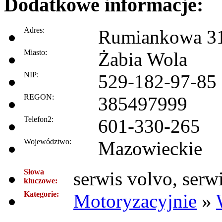
Dodatkowe informacje:
Adres:
Rumiankowa 3
Miasto:
Żabia Wola
NIP:
529-182-97-85
REGON:
385497999
Telefon2:
601-330-265
Województwo:
Mazowieckie
Słowa
serwis volvo, serw
kluczowe:
Kategorie:
Motoryzacyjnie
»