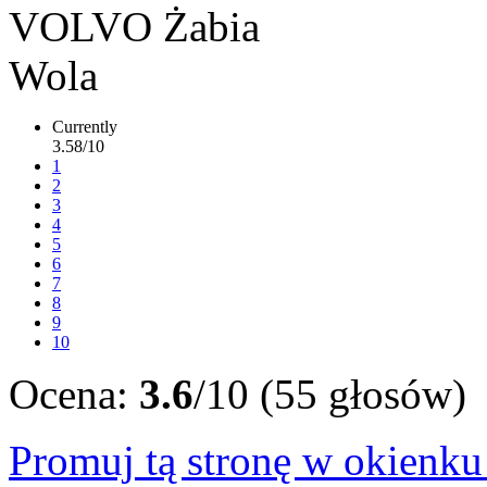
Currently
3.58/10
1
2
3
4
5
6
7
8
9
10
Ocena:
3.6
/10 (55 głosów)
Promuj tą stronę w okienk