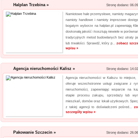
Kwant-Lab - akred
Halplan Trzebina »
Stronę dodano: 06.0
Namiotowe hale przemysłowe, namioty magazy
Akredytowane laboratorium po
namioty handlowe i namioty imprezowe dostę
bogatym wyborze na halplan.pl zapewniają Kli
odwiedzić każdy, kogo intere
doskonałą jakość i kosztują niewiele w porównan
środowisku pracy i nie tylko.
tradycyjnych metod budowlanych bez utraty ja
aparaturę oraz wiedzę, by dok
lub trwałości. Sprawdź, który p...
zobacz szcz
elektro...
wpisu »
Archiwizacja dokum
Agencja nieruchomości Kalisz »
Stronę dodano: 14.0
Oferujemy zgłaszającym się 
archiwizacyjne. Dzięki nam Tw
Agencja nieruchomości w Kaliszu to miejsce, 
oferuje wszechstronne usługi związane z ry
Archiwizacja dokumentów księ
nieruchomości, zapewniając wsparcie na k
informacji jest naszym klucz
etapie procesu zakupu, sprzedaży lub wy
jakim jest ...
mieszkań, domów oraz lokali użytkowych. Specja
z takiej agencji to doświadczeni pośred...
zo
szczegóły wpisu »
Pakowanie Szczecin »
Stronę dodano: 26.0