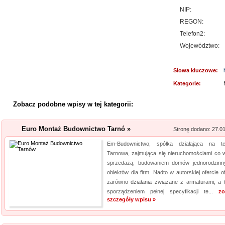
Producent opakowa
NIP:
REGON:
Szukasz godnego zaufania dos
przejrzyj naszą propozycję. U
Telefon2:
pasteryzacji i szereg innych 
Województwo:
jeżeli tym, czego szukasz, są wo
Słowa kluczowe:
Lema24.pl - sukienk
Kategorie:
Sklep lema24. pl funkcjonuje j
Zobacz podobne wpisy w tej kategorii:
innych rodzajów odzieży. Ofer
Jest to zarówno odzież damska 
Euro Montaż Budownictwo Tarnó »
znajdzie dla siebie eleganckie 
Stronę dodano: 27.0
Em-Budownictwo, spółka działająca na te
HYDRO-PLAN Makó
Tarnowa, zajmująca się nieruchomościami co w
sprzedażą, budowaniem domów jednorodzinn
Pozwolenie wodnoprawne jest
obiektów dla firm. Nadto w autorskiej ofercie o
sytuacjach. Niedopełnienie u
zarówno działania związane z armaturami, a 
skutki prawne. Firma Hydro-P
sporządzeniem pełnej specyfikacji te...
zo
szczegóły wpisu »
operaty wodnoprawne. Są one
Plan opracowuje plany...