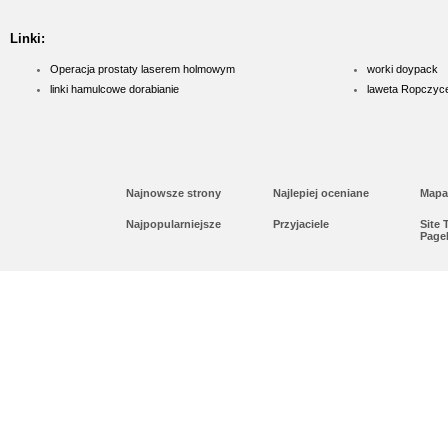
Linki:
Operacja prostaty laserem holmowym
worki doypack
linki hamulcowe dorabianie
laweta Ropczyc
Najnowsze strony
Najlepiej oceniane
Mapa
Najpopularniejsze
Przyjaciele
Site
Page