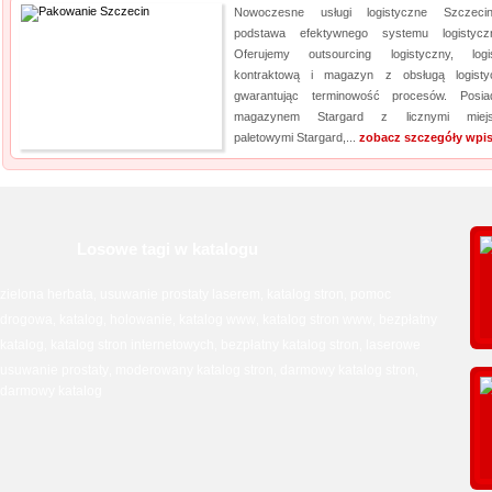
Nowoczesne usługi logistyczne Szczeci
podstawa efektywnego systemu logistycz
Oferujemy outsourcing logistyczny, logi
kontraktową i magazyn z obsługą logisty
gwarantując terminowość procesów. Posi
magazynem Stargard z licznymi miejs
paletowymi Stargard,...
zobacz szczegóły wpis
Losowe tagi w katalogu
zielona herbata
usuwanie prostaty laserem
katalog stron
pomoc
,
,
,
drogowa
katalog
holowanie
katalog www
katalog stron www
bezpłatny
,
,
,
,
,
katalog
katalog stron internetowych
bezpłatny katalog stron
laserowe
,
,
,
usuwanie prostaty
moderowany katalog stron
darmowy katalog stron
,
,
,
darmowy katalog