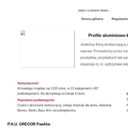
Strona główna
Regulamin
Profile aluminiowe
Jesteśmy firmą dostarczającą 
napraw. Prowadzony przez nas 
produktów, przydatnych tak sa
obejmuje m. in. wytrzymałe wkr
Szpital Specjalista
Statystycznie!
Szpital Specjalista, to placó
W katalogu znajduje się 1220 stron, w 21 kategoriach i 487
poradnie, jak i oddział szpita
podkategoriach. Na akceptację oczekuje 0 stron.
także laserowe usuwanie kami
Popularne podkategorie:
z
laserowa jest powszechna. Daj
Części i akcesoria motoryzacyj
,
Usługi
,
Artykuły dla domu
,
Adwokat
,
Biznes
,
Banki
,
Bazy firm i przedsiębiorstw
,
Aermec serwis urz
ssssssssssssss
P.H.U. GREGOR Pawłów
Jesteśmy firmą oferującą inno