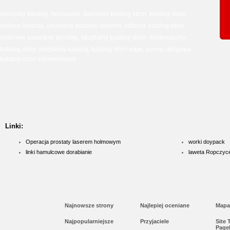
darmowy katalog
holowanie
darmowy katalog stron
katalog www
,
,
,
,
zielona herbata
usuwanie prostaty laserem
katalog
katalog stron
,
,
,
,
laserowe usuwanie prostaty
bezpłatny katalog stron
moderowany
,
,
katalog stron
bezpłatny katalog
katalog stron www
pomoc drogowa
,
,
,
,
katalog stron internetowych
Linki:
Operacja prostaty laserem holmowym
worki doypack
linki hamulcowe dorabianie
laweta Ropczyc
Najnowsze strony
Najlepiej oceniane
Mapa
Najpopularniejsze
Przyjaciele
Site
Page