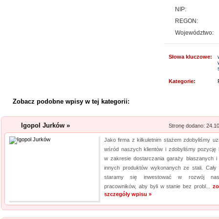
NIP:
Rehabilitacja niemo
REGON:
Mikropolaryzacja mózgu, to jed
Województwo:
o powrót do pełnej sprawności 
nieinwazyjna. Wykonuje ją Ośr
Słowa kluczowe:
Michałkowo. Oczywiście poza t
dopasowan...
Kategorie:
Archiwizacja dokum
Zobacz podobne wpisy w tej kategorii:
Oferujemy zgłaszającym się 
archiwizacyjne. Dzięki nam Tw
Igopol Jurków »
Stronę dodano: 24.1
Archiwizacja dokumentów księ
Jako firma z kilkuletnim stażem zdobyliśmy uz
informacji jest naszym klucz
wśród naszych klientów i zdobyliśmy pozycję l
jakim jest ...
w zakresie dostarczania garaży blaszanych i 
innych produktów wykonanych ze stali. Cały
Producent opakowa
staramy się inwestować w rozwój nas
pracowników, aby byli w stanie bez probl...
zo
Szukasz godnego zaufania dos
szczegóły wpisu »
przejrzyj naszą propozycję. U
pasteryzacji i szereg innych 