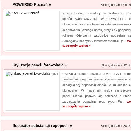
jeżeli tym, czego szukasz, są wo
POWERGO Poznań »
Stronę dodano: 05.0
Nasza oferta to instalacja fotowoltaiczna. C
Lema24.pl - sukienk
pomóc Wam wszystkim w korzystaniu z en
słonecznej. Nasza fotowoltaika dofinansowanie s
Sklep lema24. pl funkcjonuje j
oczekiwania każdego domu, firmy czy gospoda
innych rodzajów odzieży. Ofer
rolnego. Oferujemy wszystkie potrzebne cz
Jest to zarówno odzież damska 
Pomagamy naszym klientom w montażu ja...
zo
znajdzie dla siebie eleganckie 
szczegóły wpisu »
Kalendarz podkład
Utylizacja paneli fotowoltaic »
Stronę dodano: 12.0
Szukasz przykuwających uwag
mysz? Niezwłocznie zapoznaj 
Utylizacja paneli fotowoltaicznych, czyli proce
zrównoważonego usuwania, stanowi ważny a
myszki dla graczy, a jeżeli ty
ekologicznej odpowiedzialności w dziedzinie en
mysz, również ją u nas znajdzi
słonecznej. W miarę jak liczba zainstalow
jakośc...
paneli rośnie, pojawia się potrzeba skutec
zarządzania odpadami tego typu. Pa...
zo
szczegóły wpisu »
Separator substancji ropopoch »
Stronę dodano: 30.0