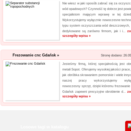
Nie wiesz w jaki sposób zabrać się za oczyszc
wód opadowych? Czynność tę dobrze jest powi
specjalistom mającym wprawę w tej dziedz
Wykorzystujemy wyłącznie nowoczesne technol
typu system oczyszczania wód deszczowych, 
dedykowane są zarówno firmom, jak i i...
zo
szczegóły wpisu »
Frezowanie cnc Gdańsk »
Stronę dodano: 26.0
Jesteśmy firmą, której specjalnością jest ob
metali Sopot. Oferujemy wysokiej jakości prace,
jak obróbka skrawaniem pomorskie i wiele inny
naszej pracy wykorzystujemy wyłąc
nowoczesny sprzęt, dzięki któremu frezowani
Gdańsk zapewni precyzyjne obrobienie d...
zo
szczegóły wpisu »
Losowe tagi w katalogu