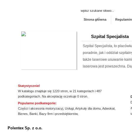
Strona główna
Regulamin
Szpital Specjalista
Szpital Specjalista, to placó
poradnie, jak i oddział szpita
także laserowe usuwanie kami
laserowa jest powszechna. Daj
HYDRO-PLAN Makó
Statystycznie!
Pozwolenie wodnoprawne jest
W katalogu znajduje się 1220 stron, w 21 kategoriach i 487
sytuacjach. Niedopełnienie u
podkategoriach. Na akceptację oczekuje 0 stron.
skutki prawne. Firma Hydro-P
Popularne podkategorie:
z
operaty wodnoprawne. Są one
Części i akcesoria motoryzacyj
,
Usługi
,
Artykuły dla domu
,
Adwokat
,
Biznes
,
Banki
,
Bazy firm i przedsiębiorstw
,
Plan opracowuje plany...
ssssssssssssss
Kwant-Lab - akred
Polentex Sp. z o.o.