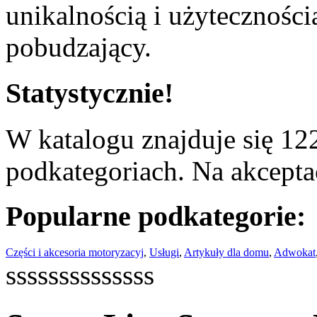
unikalnością i użyteczności
pobudzający.
Statystycznie!
W katalogu znajduje się 122
podkategoriach. Na akceptac
Popularne podkategorie:
Części i akcesoria motoryzacyj
,
Usługi
,
Artykuły dla domu
,
Adwokat
ssssssssssssss