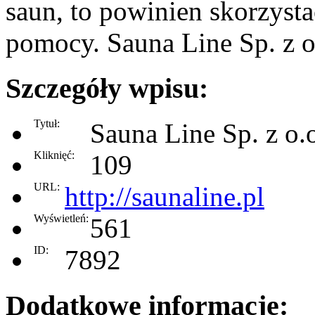
saun, to powinien skorzyst
pomocy. Sauna Line Sp. z o
Szczegóły wpisu:
Tytuł:
Sauna Line Sp. z o.
Kliknięć:
109
URL:
http://saunaline.pl
Wyświetleń:
561
ID:
7892
Dodatkowe informacje: