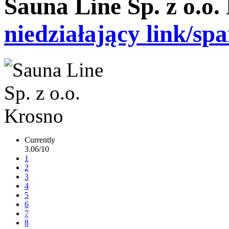
Sauna Line Sp. z o.o.
niedziałający link/sp
Currently
3.06/10
1
2
3
4
5
6
7
8