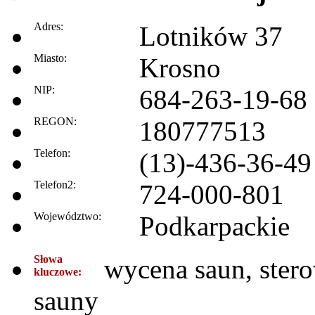
Adres:
Lotników 37
Miasto:
Krosno
NIP:
684-263-19-68
REGON:
180777513
Telefon:
(13)-436-36-49
Telefon2:
724-000-801
Województwo:
Podkarpackie
Słowa
wycena saun, ster
kluczowe:
sauny