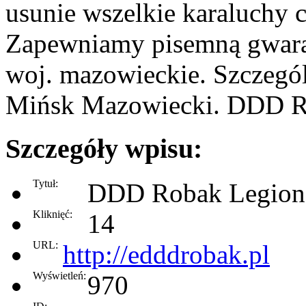
usunie wszelkie karaluchy c
Zapewniamy pisemną gwaran
woj. mazowieckie. Szczegól
Mińsk Mazowiecki. DDD R
Szczegóły wpisu:
Tytuł:
DDD Robak Legio
Kliknięć:
14
URL:
http://edddrobak.pl
Wyświetleń:
970