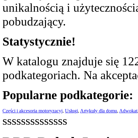
unikalnością i użyteczności
pobudzający.
Statystycznie!
W katalogu znajduje się 122
podkategoriach. Na akceptac
Popularne podkategorie:
Części i akcesoria motoryzacyj
,
Usługi
,
Artykuły dla domu
,
Adwokat
ssssssssssssss