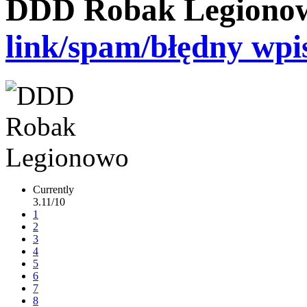
DDD Robak Legiono
link/spam/błędny wpi
Currently
3.11/10
1
2
3
4
5
6
7
8