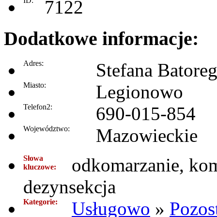
ID:
7122
Dodatkowe informacje:
Adres:
Stefana Batore
Miasto:
Legionowo
Telefon2:
690-015-854
Województwo:
Mazowieckie
Słowa
odkomarzanie, koma
kluczowe:
dezynsekcja
Kategorie:
Usługowo
»
Pozos