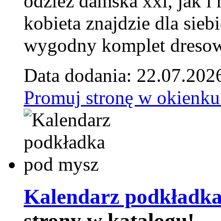
odzież damska xxl, jak i
kobieta znajdzie dla siebi
wygodny komplet dresow
Data dodania: 22.07.202
Promuj stronę w okienku
Kalendarz podkładka
strony w katalogu!