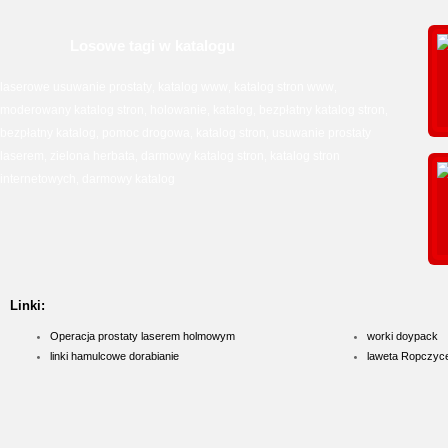
Losowe tagi w katalogu
laserowe usuwanie prostaty
katalog www
katalog stron www
,
,
,
moderowany katalog stron
holowanie
katalog
bezpłatny katalog stron
,
,
,
,
bezpłatny katalog
pomoc drogowa
katalog stron
usuwanie prostaty
,
,
,
laserem
zielona herbata
darmowy katalog stron
katalog stron
,
,
,
internetowych
darmowy katalog
,
Linki:
Operacja prostaty laserem holmowym
worki doypack
linki hamulcowe dorabianie
laweta Ropczyc