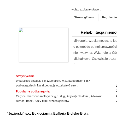
Strona główna
Regulamin
Rehabilitacja niemo
Mikropolaryzacja mózgu, to jed
o powrót do pełnej sprawności 
nieinwazyjna. Wykonuje ją Ośr
Michałkowo. Oczywiście poza t
dopasowan...
Aermec serwis urz
Statystycznie!
W katalogu znajduje się 1220 stron, w 21 kategoriach i 487
Jesteśmy firmą oferującą inno
podkategoriach. Na akceptację oczekuje 0 stron.
Obsługujemy też serwis urząd
Popularne podkategorie:
z
nas pracownicy to wykwalifiko
Części i akcesoria motoryzacyj
,
Usługi
,
Artykuły dla domu
,
Adwokat
,
Biznes
,
Banki
,
Bazy firm i przedsiębiorstw
,
informacje na temat urządzeń 
ssssssssssssss
wyn...
"Jezierski" s.c. Bukieciarnia Eufloria Bielsko-Biała