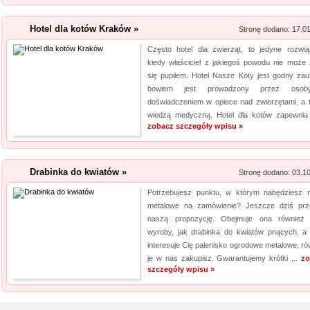
Hotel dla kotów Kraków »
Stronę dodano: 17.0
Często hotel dla zwierząt, to jedyne rozwią
kiedy właściciel z jakiegoś powodu nie może 
się pupilem. Hotel Nasze Koty jest godny zauf
bowiem jest prowadzony przez oso
doświadczeniem w opiece nad zwierzętami, a 
wiedzą medyczną. Hotel dla kotów zapewnia 
zobacz szczegóły wpisu »
Drabinka do kwiatów »
Stronę dodano: 03.1
Potrzebujesz punktu, w którym nabędziesz 
metalowe na zamówienie? Jeszcze dziś prze
naszą propozycję. Obejmuje ona również 
wyroby, jak drabinka do kwiatów pnących, a j
interesuje Cię palenisko ogrodowe metalowe, ró
je w nas zakupisz. Gwarantujemy krótki ...
zo
szczegóły wpisu »