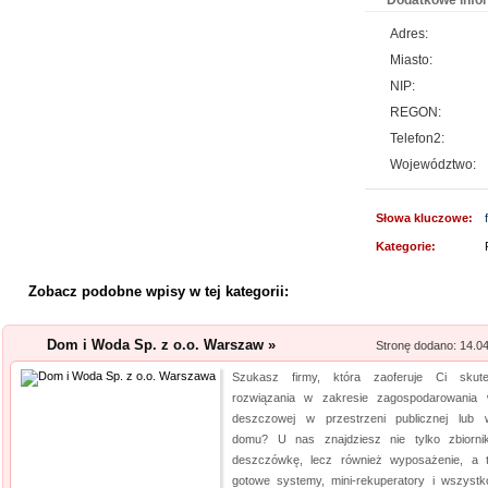
Dodatkowe info
Adres:
Lema24.pl - sukienk
Miasto:
Sklep lema24. pl funkcjonuje j
NIP:
innych rodzajów odzieży. Ofer
REGON:
Jest to zarówno odzież damska 
Telefon2:
znajdzie dla siebie eleganckie 
Województwo:
Producent opakowa
Słowa kluczowe:
Szukasz godnego zaufania dos
Kategorie:
przejrzyj naszą propozycję. U
pasteryzacji i szereg innych 
Zobacz podobne wpisy w tej kategorii:
jeżeli tym, czego szukasz, są wo
Dom i Woda Sp. z o.o. Warszaw »
Stronę dodano: 14.0
Kwant-Lab - akred
Szukasz firmy, która zaoferuje Ci skut
rozwiązania w zakresie zagospodarowania
Akredytowane laboratorium po
deszczowej w przestrzeni publicznej lub 
odwiedzić każdy, kogo intere
domu? U nas znajdziesz nie tylko zbiorni
środowisku pracy i nie tylko.
deszczówkę, lecz również wyposażenie, a 
aparaturę oraz wiedzę, by dok
gotowe systemy, mini-rekuperatory i wszystk