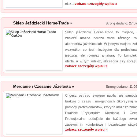
elektro...
niez...
zobacz szczegóły wpisu »
Szpital Specjalista
Sklep Jeździecki Horse-Trade »
Stronę dodano: 27.0
Szpital Specjalista, to placó
Sklep jeździecki Horse-Trade to miejsce, 
poradnie, jak i oddział szpita
znaleźć można bardzo wiele różnego ro
także laserowe usuwanie kami
akcesoriów jeździeckich. W jednym miejscu ze
laserowa jest powszechna. Daj
wszystko, co jest niezbędne dla profesjona
jeźdźca, ale również amatora. To komple
oferta, a w tym odzież, akcesoria czy sprzęt.
zobacz szczegóły wpisu »
Merdanie i Czesanie Józefosła »
Stronę dodano: 11.0
Chcesz ostrzyc swojego pupila, ale samodzi
brakuje ci czasu i umiejętności? Skorzystaj w
pomocy profesjonalistów, których możesz znal
Psalonie Fryzjerskim Merdanie i Czesa
Profesjonalne podejście do każdego zwie
zapewni im komfortowe i bezpieczne strzyże
zobacz szczegóły wpisu »