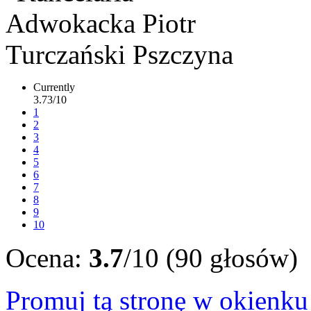
Currently
3.73/10
1
2
3
4
5
6
7
8
9
10
Ocena:
3.7
/10 (90 głosów)
Promuj tą stronę w okienk