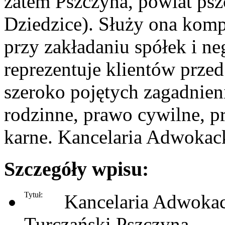
zatem Pszczyna, powiat psz
Dziedzice). Służy ona kom
przy zakładaniu spółek i n
reprezentuje klientów przed
szeroko pojętych zagadnien
rodzinne, prawo cywilne, 
karne. Kancelaria Adwokack
Szczegóły wpisu:
Tytuł:
Kancelaria Adwokac
Turczański Pszczyna