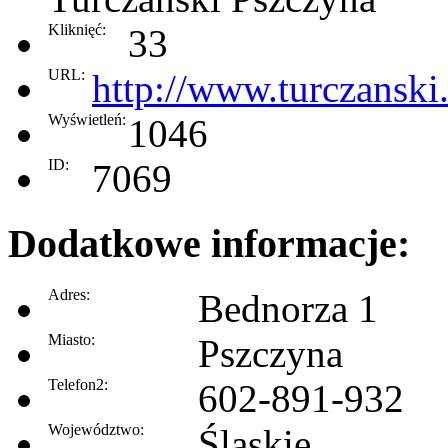
Kliknięć:
33
URL:
http://www.turczanski.
Wyświetleń:
1046
ID:
7069
Dodatkowe informacje:
Adres:
Bednorza 1
Miasto:
Pszczyna
Telefon2:
602-891-932
Województwo:
Śląskie