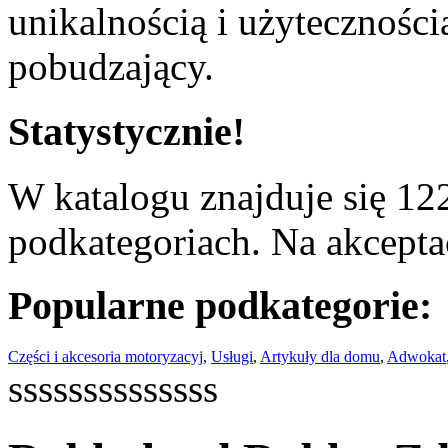
unikalnością i użyteczności
pobudzający.
Statystycznie!
W katalogu znajduje się 122
podkategoriach. Na akceptac
Popularne podkategorie:
Części i akcesoria motoryzacyj
,
Usługi
,
Artykuły dla domu
,
Adwokat
ssssssssssssss