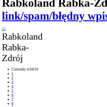
Rabkoland Rabka-Zd
link/spam/błędny wpi
Currently 4.04/10
1
2
3
4
5
6
7
8