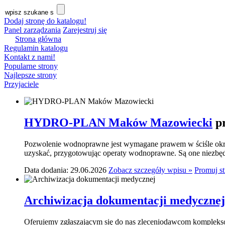
Dodaj stronę do katalogu!
Panel zarządzania
Zarejestruj się
Strona główna
Regulamin katalogu
Kontakt z nami!
Popularne strony
Najlepsze strony
Przyjaciele
HYDRO-PLAN Maków Mazowiecki
p
Pozwolenie wodnoprawne jest wymagane prawem w ściśle okre
uzyskać, przygotowując operaty wodnoprawne. Są one niezbę
Data dodania: 29.06.2026
Zobacz szczegóły wpisu »
Promuj s
Archiwizacja dokumentacji medycznej
Oferujemy zgłaszającym się do nas zleceniodawcom komplekso