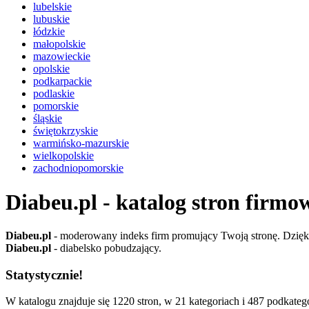
lubelskie
lubuskie
łódzkie
małopolskie
mazowieckie
opolskie
podkarpackie
podlaskie
pomorskie
śląskie
świętokrzyskie
warmińsko-mazurskie
wielkopolskie
zachodniopomorskie
Diabeu.pl - katalog stron firmo
Diabeu.pl
- moderowany indeks firm promujący Twoją stronę. Dzięki 
Diabeu.pl
- diabelsko pobudzający.
Statystycznie!
W katalogu znajduje się 1220 stron, w 21 kategoriach i 487 podkatego