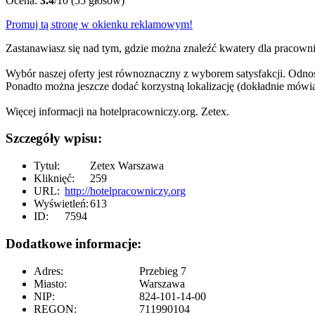
Ocena:
3.4
/10 (55 głosów)
Promuj tą stronę w okienku reklamowym!
Zastanawiasz się nad tym, gdzie można znaleźć kwatery dla pracown
Wybór naszej oferty jest równoznaczny z wyborem satysfakcji. Odno
Ponadto można jeszcze dodać korzystną lokalizację (dokładnie mówiąc
Więcej informacji na hotelpracowniczy.org. Zetex.
Szczegóły wpisu:
Tytuł:
Zetex Warszawa
Kliknięć:
259
URL:
http://hotelpracowniczy.org
Wyświetleń:
613
ID:
7594
Dodatkowe informacje:
Adres:
Przebieg 7
Miasto:
Warszawa
NIP:
824-101-14-00
REGON:
711990104