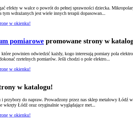
ągać efekty w walce o powrót do pełnej sprawności dziecka. Mikropola
 tym wdrażanych jest wiele innych terapii dopasowan...
tronę w okienku!
ium pomiarowe
promowane strony w katalo
tóre powinien odwiedzić każdy, kogo interesują pomiary pola elektr
konać rzetelnych pomiarów. Jeśli chodzi o pole elektro...
tronę w okienku!
rony w katalogu!
lu i przybory do napraw. Prowadzony przez nas sklep metalowy Łódź w
e wkręty Łódź oraz oryginalnie wyglądające met...
tronę w okienku!