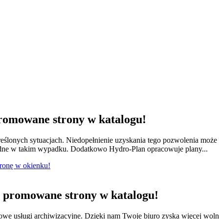
romowane strony w katalogu!
ślonych sytuacjach. Niedopełnienie uzyskania tego pozwolenia moż
dne w takim wypadku. Dodatkowo Hydro-Plan opracowuje plany...
tronę w okienku!
promowane strony w katalogu!
we usługi archiwizacyjne. Dzięki nam Twoje biuro zyska więcej wol