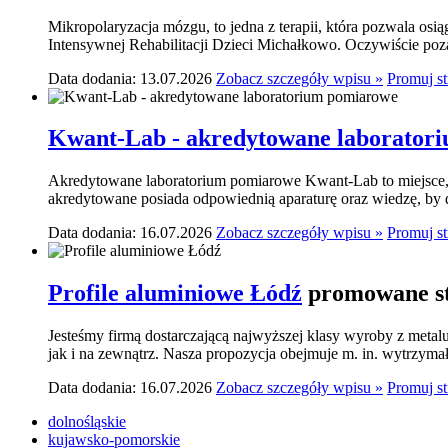
Mikropolaryzacja mózgu, to jedna z terapii, która pozwala osi
Intensywnej Rehabilitacji Dzieci Michałkowo. Oczywiście poza
Data dodania: 13.07.2026
Zobacz szczegóły wpisu »
Promuj s
Kwant-Lab - akredytowane laborator
Akredytowane laboratorium pomiarowe Kwant-Lab to miejsce, k
akredytowane posiada odpowiednią aparaturę oraz wiedzę, by do
Data dodania: 16.07.2026
Zobacz szczegóły wpisu »
Promuj s
Profile aluminiowe Łódź
promowane st
Jesteśmy firmą dostarczającą najwyższej klasy wyroby z meta
jak i na zewnątrz. Nasza propozycja obejmuje m. in. wytrzymał
Data dodania: 16.07.2026
Zobacz szczegóły wpisu »
Promuj s
dolnośląskie
kujawsko-pomorskie