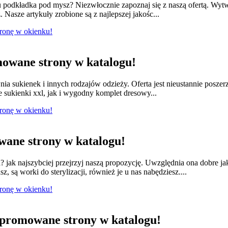
odkładka pod mysz? Niezwłocznie zapoznaj się z naszą ofertą. Wytwa
 Nasze artykuły zrobione są z najlepszej jakośc...
tronę w okienku!
owane strony w katalogu!
nia sukienek i innych rodzajów odzieży. Oferta jest nieustannie posze
e sukienki xxl, jak i wygodny komplet dresowy...
tronę w okienku!
ane strony w katalogu!
jak najszybciej przejrzyj naszą propozycję. Uwzględnia ona dobre ja
 są worki do sterylizacji, również je u nas nabędziesz....
tronę w okienku!
promowane strony w katalogu!