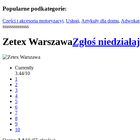
Popularne podkategorie:
Części i akcesoria motoryzacyj
,
Usługi
,
Artykuły dla domu
,
Adwokat
ssssssssssssss
Zetex Warszawa
Zgłoś niedziała
Currently
3.44/10
1
2
3
4
5
6
7
8
9
10