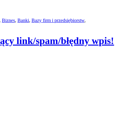
,
Biznes
,
Banki
,
Bazy firm i przedsiębiorstw
,
jący link/spam/błędny wpis!