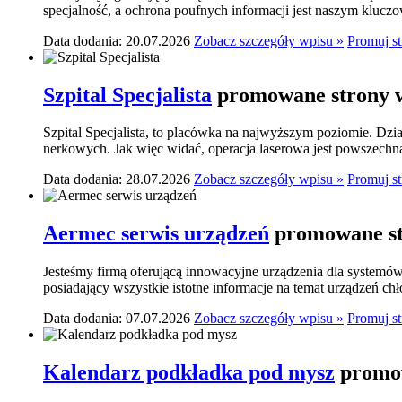
specjalność, a ochrona poufnych informacji jest naszym klucz
Data dodania: 20.07.2026
Zobacz szczegóły wpisu »
Promuj s
Szpital Specjalista
promowane strony w
Szpital Specjalista, to placówka na najwyższym poziomie. Dzia
nerkowych. Jak więc widać, operacja laserowa jest powszechn
Data dodania: 28.07.2026
Zobacz szczegóły wpisu »
Promuj s
Aermec serwis urządzeń
promowane st
Jesteśmy firmą oferującą innowacyjne urządzenia dla systemó
posiadający wszystkie istotne informacje na temat urządzeń ch
Data dodania: 07.07.2026
Zobacz szczegóły wpisu »
Promuj s
Kalendarz podkładka pod mysz
promow