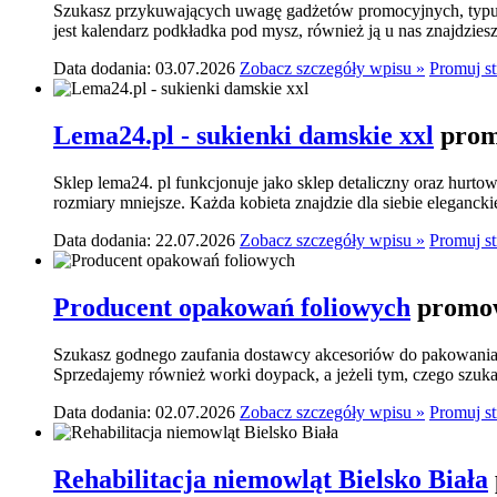
Szukasz przykuwających uwagę gadżetów promocyjnych, typu p
jest kalendarz podkładka pod mysz, również ją u nas znajdziesz.
Data dodania: 03.07.2026
Zobacz szczegóły wpisu »
Promuj s
Lema24.pl - sukienki damskie xxl
prom
Sklep lema24. pl funkcjonuje jako sklep detaliczny oraz hurtow
rozmiary mniejsze. Każda kobieta znajdzie dla siebie elegancki
Data dodania: 22.07.2026
Zobacz szczegóły wpisu »
Promuj s
Producent opakowań foliowych
promow
Szukasz godnego zaufania dostawcy akcesoriów do pakowania? 
Sprzedajemy również worki doypack, a jeżeli tym, czego szukasz,
Data dodania: 02.07.2026
Zobacz szczegóły wpisu »
Promuj s
Rehabilitacja niemowląt Bielsko Biała