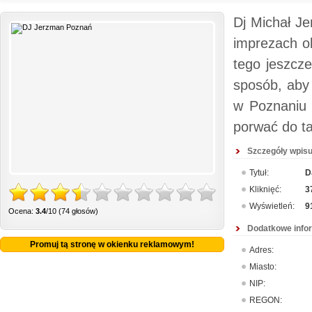
Dj Michał J
imprezach ok
tego jeszcze
sposób, aby 
w Poznaniu i
porwać do ta
Szczegóły wpisu
Tytuł:
D
Kliknięć:
3
Wyświetleń:
9
Ocena:
3.4
/10 (74 głosów)
Dodatkowe info
Promuj tą stronę w okienku reklamowym!
Adres:
Miasto:
NIP:
REGON: