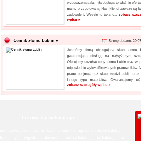
wyposażona sala, miła obsługa to właśnie oferta
mamy przygotowaną. Nasi klienci zawsze są b
zadowoleni. Wesele to taka c...
zobacz szcz
wpisu »
Cennik złomu Lublin »
Stronę dodano: 20.0
Jesteśmy firmą obsługującą skup złomu L
gwarantującą obsługę na najwyższym szcz
Oferujemy uczciwe ceny złomu Lublin oraz wsp
odpowiednio wykwalifikowanych pracowników. 
prace obejmują też skup miedzi Lublin oraz 
innego typu materiałów. Gwarantujemy też
zobacz szczegóły wpisu »
Losowe tagi w katalogu
moderowany katalog stron
katalog
pomoc drogowa
darmowy katalog
,
,
,
,
bezpłatny katalog stron
holowanie
darmowy katalog stron
katalog stron
,
,
,