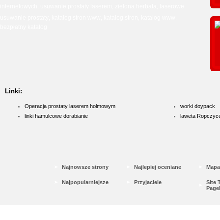
internetowych
usuwanie prostaty laserem
zielona herbata
laserowe
,
,
,
usuwanie prostaty
katalog stron www
katalog stron
katalog www
,
,
,
,
bezpłatny katalog
Linki:
Operacja prostaty laserem holmowym
worki doypack
linki hamulcowe dorabianie
laweta Ropczyc
Najnowsze strony
Najlepiej oceniane
Mapa
Najpopularniejsze
Przyjaciele
Site
Page