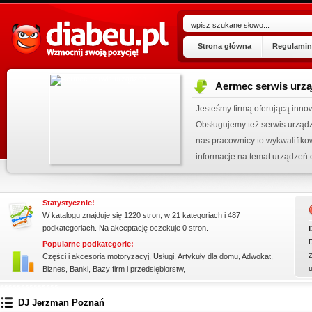
Strona główna
Regulamin
Aermec serwis urz
ogu!
Jesteśmy firmą oferującą inno
.07.2026
Obsługujemy też serwis urząd
 wpisu »
nas pracownicy to wykwalifiko
kienku!
informacje na temat urządzeń 
wyn...
Statystycznie!
W katalogu znajduje się 1220 stron, w 21 kategoriach i 487
podkategoriach. Na akceptację oczekuje 0 stron.
Popularne podkategorie:
z
Części i akcesoria motoryzacyj
,
Usługi
,
Artykuły dla domu
,
Adwokat
,
Biznes
,
Banki
,
Bazy firm i przedsiębiorstw
,
ssssssssssssss
DJ Jerzman Poznań