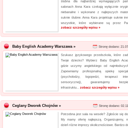
ślubna dla najbardziej wymagających p
salonach Anna Kara czekają wyłącznie orygin
niebanalne i wykonane z najlepszych mater
suknie ślubne. Anna Kara projektuje suknie inn
wszystkie, które wybierane są przez Pan
zobacz szczegóły wpisu »
Baby English Academy Warszawa »
Stronę dodano: 21.0
Szukasz językowego przedszkola, które za
Twoje dziecko? Wybierz Baby English Aca
gdzie uczymy angielskiego od najmłodszych
Zapewniamy profesjonalną opiekę specjal
(psycholodzy, logopedzi, terapeuci integ
sensorycznej), gwarantujemy bezpie
infrastruktu...
zobacz szczegóły wpisu »
Ceglany Dworek Chojnów »
Stronę dodano: 02.1
Potrzebna jest sala na wesele? Zgłoście się do
My mamy ofertę najlepszą. Organizujemy, 
dzień różne imprezy okolicznościowe. Bardzo d