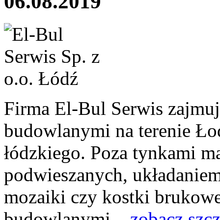
06.08.2019
Firma El-Bul Serwis zajmu
budowlanymi na terenie Ło
łódzkiego. Poza tynkami 
podwieszanych, układaniem g
mozaiki czy kostki brukowe
budowlanymi...
zobacz szc