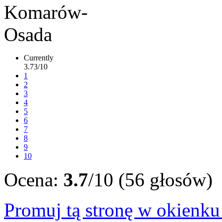
Currently
3.73/10
1
2
3
4
5
6
7
8
9
10
Ocena:
3.7
/10 (56 głosów)
Promuj tą stronę w okienk