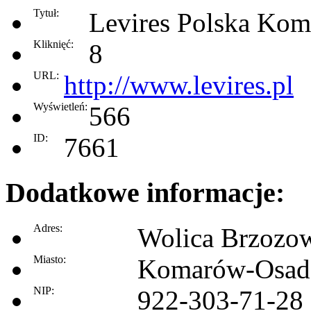
Tytuł:
Levires Polska Ko
Kliknięć:
8
URL:
http://www.levires.pl
Wyświetleń:
566
ID:
7661
Dodatkowe informacje:
Adres:
Wolica Brzozo
Miasto:
Komarów-Osad
NIP:
922-303-71-28