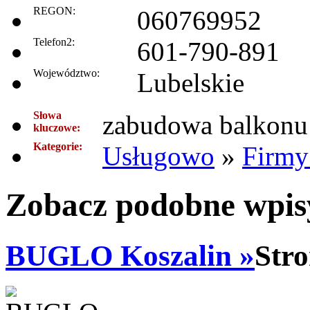
REGON:
060769952
Telefon2:
601-790-891
Województwo:
Lubelskie
Słowa
zabudowa balkonu
kluczowe:
Kategorie:
Usługowo
»
Firmy
Zobacz podobne wpisy
BUGLO Koszalin »
Stro