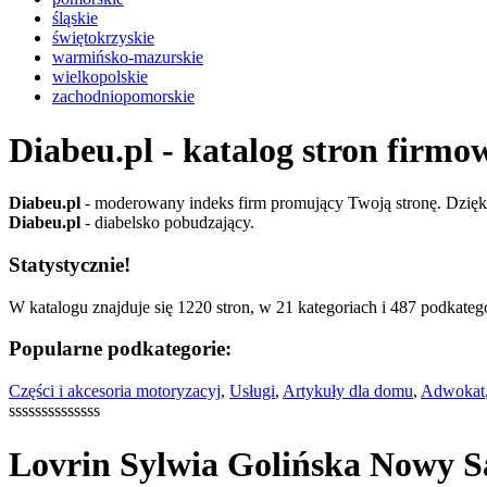
śląskie
świętokrzyskie
warmińsko-mazurskie
wielkopolskie
zachodniopomorskie
Diabeu.pl - katalog stron firmo
Diabeu.pl
- moderowany indeks firm promujący Twoją stronę. Dzięki 
Diabeu.pl
- diabelsko pobudzający.
Statystycznie!
W katalogu znajduje się 1220 stron, w 21 kategoriach i 487 podkatego
Popularne podkategorie:
Części i akcesoria motoryzacyj
,
Usługi
,
Artykuły dla domu
,
Adwokat
ssssssssssssss
Lovrin Sylwia Golińska Nowy S