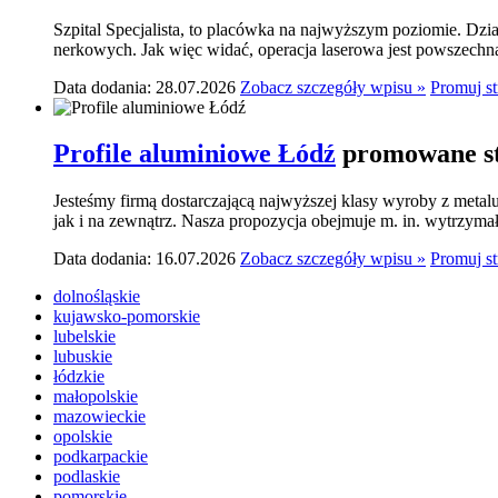
Szpital Specjalista, to placówka na najwyższym poziomie. Dzia
nerkowych. Jak więc widać, operacja laserowa jest powszechn
Data dodania: 28.07.2026
Zobacz szczegóły wpisu »
Promuj s
Profile aluminiowe Łódź
promowane st
Jesteśmy firmą dostarczającą najwyższej klasy wyroby z meta
jak i na zewnątrz. Nasza propozycja obejmuje m. in. wytrzymał
Data dodania: 16.07.2026
Zobacz szczegóły wpisu »
Promuj s
dolnośląskie
kujawsko-pomorskie
lubelskie
lubuskie
łódzkie
małopolskie
mazowieckie
opolskie
podkarpackie
podlaskie
pomorskie