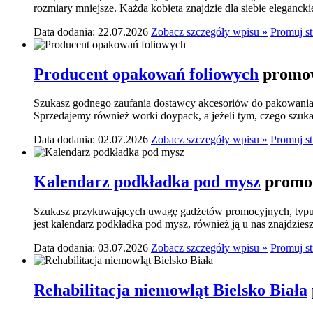
rozmiary mniejsze. Każda kobieta znajdzie dla siebie elegancki
Data dodania: 22.07.2026
Zobacz szczegóły wpisu »
Promuj s
Producent opakowań foliowych
promow
Szukasz godnego zaufania dostawcy akcesoriów do pakowania? 
Sprzedajemy również worki doypack, a jeżeli tym, czego szukasz,
Data dodania: 02.07.2026
Zobacz szczegóły wpisu »
Promuj s
Kalendarz podkładka pod mysz
promow
Szukasz przykuwających uwagę gadżetów promocyjnych, typu p
jest kalendarz podkładka pod mysz, również ją u nas znajdziesz.
Data dodania: 03.07.2026
Zobacz szczegóły wpisu »
Promuj s
Rehabilitacja niemowląt Bielsko Biała