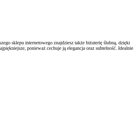
zego sklepu internetowego znajdziesz także biżuterię ślubną, dzięki
jpiękniejsze, ponieważ cechuje ją elegancja oraz subtelność. Idealnie