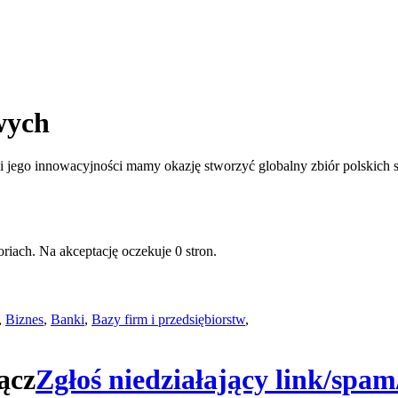
wych
jego innowacyjności mamy okazję stworzyć globalny zbiór polskich st
riach. Na akceptację oczekuje 0 stron.
,
Biznes
,
Banki
,
Bazy firm i przedsiębiorstw
,
ącz
Zgłoś niedziałający link/spam