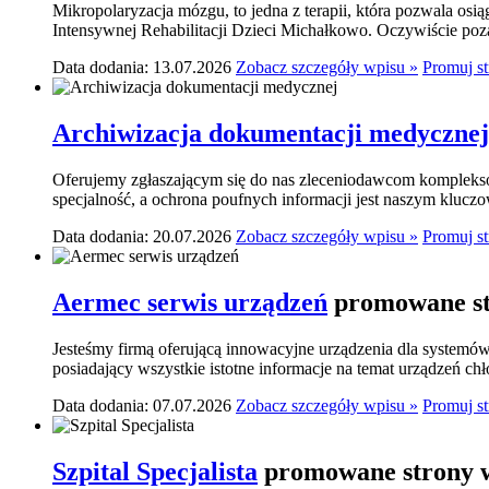
Mikropolaryzacja mózgu, to jedna z terapii, która pozwala osi
Intensywnej Rehabilitacji Dzieci Michałkowo. Oczywiście poza
Data dodania: 13.07.2026
Zobacz szczegóły wpisu »
Promuj s
Archiwizacja dokumentacji medycznej
Oferujemy zgłaszającym się do nas zleceniodawcom komplekso
specjalność, a ochrona poufnych informacji jest naszym klucz
Data dodania: 20.07.2026
Zobacz szczegóły wpisu »
Promuj s
Aermec serwis urządzeń
promowane st
Jesteśmy firmą oferującą innowacyjne urządzenia dla systemó
posiadający wszystkie istotne informacje na temat urządzeń ch
Data dodania: 07.07.2026
Zobacz szczegóły wpisu »
Promuj s
Szpital Specjalista
promowane strony w