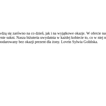
awdzą się zarówno na co dzień, jak i na wyjątkowe okazje. W ofercie nas
nie sukni. Nasza biżuteria uwydatnia w każdej kobiecie to, co w niej na
 podarowany bez okazji prezent dla żony. Lovrin Sylwia Golińska.