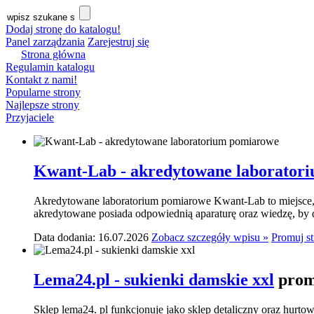
Dodaj stronę do katalogu!
Panel zarządzania
Zarejestruj się
Strona główna
Regulamin katalogu
Kontakt z nami!
Popularne strony
Najlepsze strony
Przyjaciele
Kwant-Lab - akredytowane laborator
Akredytowane laboratorium pomiarowe Kwant-Lab to miejsce, k
akredytowane posiada odpowiednią aparaturę oraz wiedzę, by do
Data dodania: 16.07.2026
Zobacz szczegóły wpisu »
Promuj s
Lema24.pl - sukienki damskie xxl
prom
Sklep lema24. pl funkcjonuje jako sklep detaliczny oraz hurtow