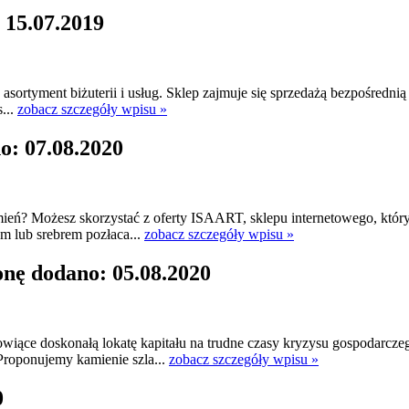
 15.07.2019
 asortyment biżuterii i usług. Sklep zajmuje się sprzedażą bezpośredni
s...
zobacz szczegóły wpisu »
o: 07.08.2020
kamień? Możesz skorzystać z oferty ISAART, sklepu internetowego, któr
m lub srebrem pozłaca...
zobacz szczegóły wpisu »
onę dodano: 05.08.2020
owiące doskonałą lokatę kapitału na trudne czasy kryzysu gospodarc
Proponujemy kamienie szla...
zobacz szczegóły wpisu »
0