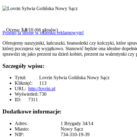
Ocena:
3.0
/10 (66 głosów)
Promuj tą stronę w okienku reklamowym!
Oferujemy naszyjniki, łańcuszki, bransoletki czy kolczyki, które spr
której poczujesz się wyjątkowo. Stanowić będzie ona idealne dopełnie
sprawdzi się jako prezent na dzień kobiet, prezent na walentynki czy
Szczegóły wpisu:
Tytuł:
Lovrin Sylwia Golińska Nowy Sącz
Kliknięć:
113
URL:
http://lovrin.pl
Wyświetleń:
730
ID:
7311
Dodatkowe informacje:
Adres:
1 Brygady 34/14
Miasto:
Nowy Sącz
NIP:
734-310-19-39