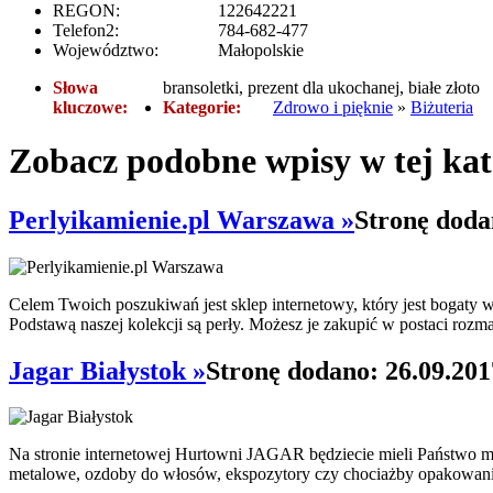
REGON:
122642221
Telefon2:
784-682-477
Województwo:
Małopolskie
Słowa
bransoletki, prezent dla ukochanej, białe złoto
kluczowe:
Kategorie:
Zdrowo i pięknie
»
Biżuteria
Zobacz podobne wpisy w tej kat
Perlyikamienie.pl Warszawa »
Stronę doda
Celem Twoich poszukiwań jest sklep internetowy, który jest bogaty 
Podstawą naszej kolekcji są perły. Możesz je zakupić w postaci rozm
Jagar Białystok »
Stronę dodano: 26.09.201
Na stronie internetowej Hurtowni JAGAR będziecie mieli Państwo możl
metalowe, ozdoby do włosów, ekspozytory czy chociażby opakowani