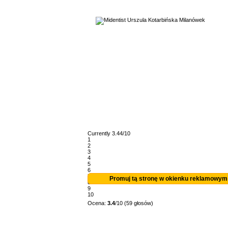
Currently 3.44/10
1
2
3
4
5
6
7
Promuj tą stronę w okienku reklamowym
8
9
10
Ocena:
3.4
/10 (59 głosów)