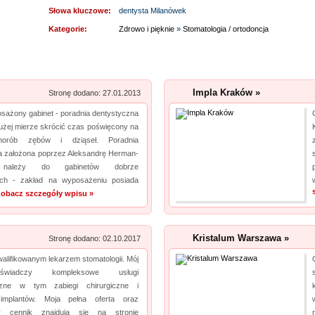
Słowa kluczowe:
dentysta Milanówek
Kategorie:
Zdrowo i pięknie
»
Stomatologia / ortodoncja
Impla Kraków »
Stronę dodano: 27.01.2013
sażony gabinet - poradnia dentystyczna
użej mierze skrócić czas poświęcony na
chorób zębów i dziąseł. Poradnia
a założona poprzez Aleksandrę Herman-
 należy do gabinetów dobrze
ch - zakład na wyposażeniu posiada
zobacz szczegóły wpisu »
Kristalum Warszawa »
Stronę dodano: 02.10.2017
lifikowanym lekarzem stomatologii. Mój
świadczy kompleksowe usługi
iczne w tym zabiegi chirurgiczne i
 implantów. Moja pełna oferta oraz
y cennik znajdują się na stronie