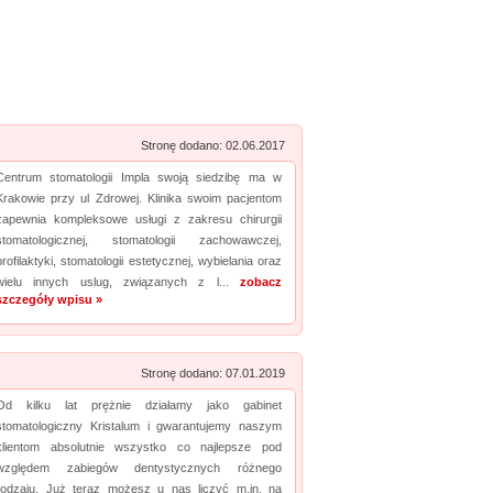
Stronę dodano: 02.06.2017
Centrum stomatologii Impla swoją siedzibę ma w
Krakowie przy ul Zdrowej. Klinika swoim pacjentom
zapewnia kompleksowe usługi z zakresu chirurgii
stomatologicznej, stomatologii zachowawczej,
profilaktyki, stomatologii estetycznej, wybielania oraz
wielu innych uslug, związanych z l...
zobacz
szczegóły wpisu »
Stronę dodano: 07.01.2019
Od kilku lat prężnie działamy jako gabinet
stomatologiczny Kristalum i gwarantujemy naszym
klientom absolutnie wszystko co najlepsze pod
względem zabiegów dentystycznych różnego
rodzaju. Już teraz możesz u nas liczyć m.in. na