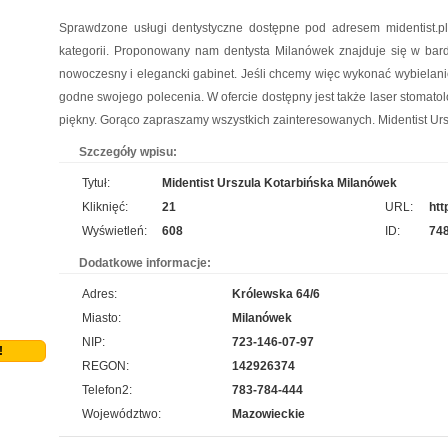
Sprawdzone usługi dentystyczne dostępne pod adresem midentist.pl
kategorii. Proponowany nam dentysta Milanówek znajduje się w bardz
nowoczesny i elegancki gabinet. Jeśli chcemy więc wykonać wybielani
godne swojego polecenia. W ofercie dostępny jest także laser stomato
piękny. Gorąco zapraszamy wszystkich zainteresowanych. Midentist Urs
Szczegóły wpisu:
Tytuł:
Midentist Urszula Kotarbińska Milanówek
Kliknięć:
21
URL:
htt
Wyświetleń:
608
ID:
74
Dodatkowe informacje:
Adres:
Królewska 64/6
Miasto:
Milanówek
NIP:
723-146-07-97
!
REGON:
142926374
Telefon2:
783-784-444
Województwo:
Mazowieckie