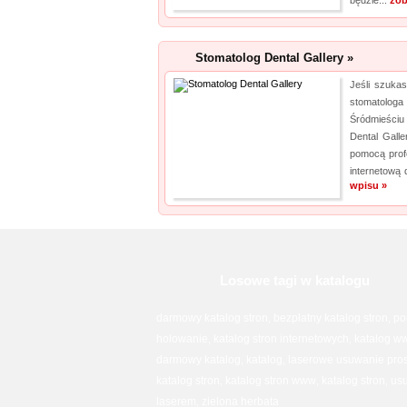
będzie...
zob
Stomatolog Dental Gallery »
Jeśli szuka
stomatologa
Śródmieściu
Dental Galle
pomocą profe
internetową d
wpisu »
Losowe tagi w katalogu
darmowy katalog stron
bezpłatny katalog stron
po
,
,
holowanie
katalog stron internetowych
katalog w
,
,
darmowy katalog
katalog
laserowe usuwanie pros
,
,
katalog stron
katalog stron www
katalog stron
usu
,
,
,
laserem
zielona herbata
,