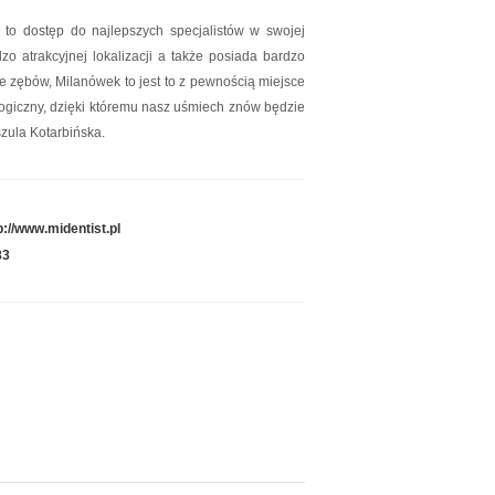
 to dostęp do najlepszych specjalistów w swojej
o atrakcyjnej lokalizacji a także posiada bardzo
e zębów, Milanówek to jest to z pewnością miejsce
logiczny, dzięki któremu nasz uśmiech znów będzie
zula Kotarbińska.
p://www.midentist.pl
83