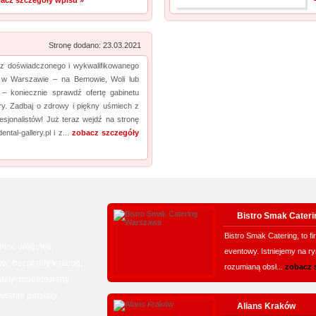
acz szczegóły wpisu »
Stronę dodano: 23.03.2021
sz doświadczonego i wykwalifikowanego
 w Warszawie – na Bemowie, Woli lub
 – koniecznie sprawdź ofertę gabinetu
ry. Zadbaj o zdrowy i piękny uśmiech z
sjonalistów! Już teraz wejdź na stronę
ental-gallery.pl i z...
zobacz szczegóły
Bistro Smak Cater
Bistro Smak Catering, to f
moc drogowa
,
eventowy. Istniejemy na ry
ww
bezpłatny katalog
,
,
rozumianą obsł...
zobacz 
taty
moderowany
,
wanie prostaty
Alians Kraków