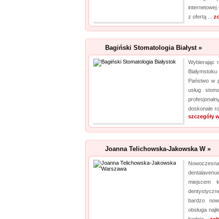
internetowej
z ofertą ...
z
Bagiński Stomatologia Białyst »
Wybierając 
Białymstoku
Państwo w p
usług stoma
profesjonal
doskonale ro
szczegóły w
Joanna Telichowska-Jakowska W »
Nowoczesn
dentalaven
miejscem k
dentystyczn
bardzo now
obsługa najl