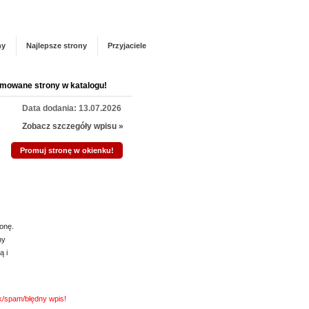
Panel zarządzania
Zarejestruj się
talogu!
ny
Najlepsze strony
Przyjaciele
P
mowane strony w katalogu!
Data dodania: 13.07.2026
Szukasz
naszą pr
Zobacz szczegóły wpisu »
innych 
Promuj stronę w okienku!
worki do
onę.
ny
ą i
nk/spam/błędny wpis!