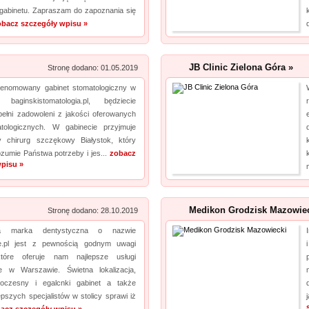
 gabinetu. Zapraszam do zapoznania się
obacz szczegóły wpisu »
JB Clinic Zielona Góra »
Stronę dodano: 01.05.2019
renomowany gabinet stomatologiczny w
 baginskistomatologia.pl, będziecie
ełni zadowoleni z jakości oferowanych
tologicznych. W gabinecie przyjmuje
ny chirurg szczękowy Białystok, który
zumie Państwa potrzeby i jes...
zobacz
pisu »
Medikon Grodzisk Mazowiec
Stronę dodano: 28.10.2019
a marka dentystyczna o nazwie
ue.pl jest z pewnością godnym uwagi
tóre oferuje nam najlepsze usługi
e w Warszawie. Świetna lokalizacja,
oczesny i egalcnki gabinet a także
epszych specjalistów w stolicy sprawi iż