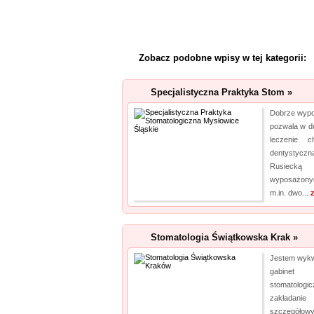
Zobacz podobne wpisy w tej kategorii:
Specjalistyczna Praktyka Stom »
Dobrze wypo
pozwala w d
leczenie 
dentystyczn
Rusiecką
wyposażony
m.in. dwo...
Stomatologia Świątkowska Krak »
Jestem wykwa
gabinet 
stomatolog
zakładanie
szczegółow