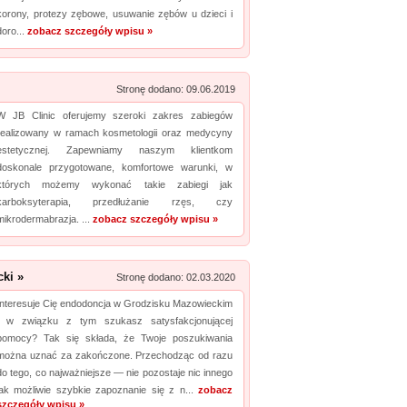
korony, protezy zębowe, usuwanie zębów u dzieci i
doro...
zobacz szczegóły wpisu »
Stronę dodano: 09.06.2019
W JB Clinic oferujemy szeroki zakres zabiegów
realizowany w ramach kosmetologii oraz medycyny
estetycznej. Zapewniamy naszym klientkom
doskonale przygotowane, komfortowe warunki, w
których możemy wykonać takie zabiegi jak
karboksyterapia, przedłużanie rzęs, czy
mikrodermabrazja. ...
zobacz szczegóły wpisu »
ki »
Stronę dodano: 02.03.2020
Interesuje Cię endodoncja w Grodzisku Mazowieckim
i w związku z tym szukasz satysfakcjonującej
pomocy? Tak się składa, że Twoje poszukiwania
można uznać za zakończone. Przechodząc od razu
do tego, co najważniejsze — nie pozostaje nic innego
jak możliwie szybkie zapoznanie się z n...
zobacz
szczegóły wpisu »