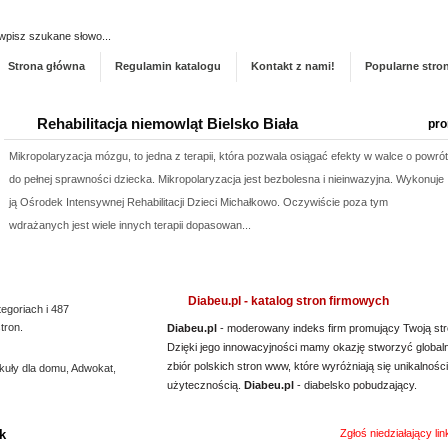
Dodaj stronę do ka
Strona główna
Regulamin katalogu
Kontakt z nami!
Popularne stro
Rehabilitacja niemowląt Bielsko Biała
pro
Mikropolaryzacja mózgu, to jedna z terapii, która pozwala osiągać efekty w walce o powrót
do pełnej sprawności dziecka. Mikropolaryzacja jest bezbolesna i nieinwazyjna. Wykonuje
ją Ośrodek Intensywnej Rehabilitacji Dzieci Michałkowo. Oczywiście poza tym
wdrażanych jest wiele innych terapii dopasowan...
Diabeu.pl - katalog stron firmowych
tegoriach i 487
tron.
Diabeu.pl
- moderowany indeks firm promujący Twoją str
Dzięki jego innowacyjności mamy okazję stworzyć global
zbiór polskich stron www, które wyróżniają się unikalności
kuły dla domu
,
Adwokat
,
użytecznością.
Diabeu.pl
- diabelsko pobudzający.
k
Zgłoś niedziałający li