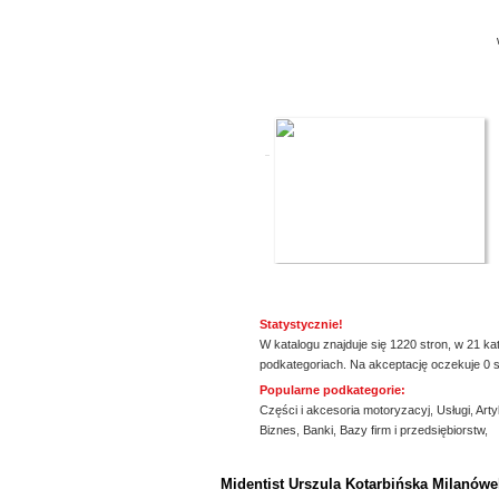
promowane strony w katalogu!
mysz?
Data dodania: 03.07.2026
 graczy,
Zobacz szczegóły wpisu »
Promuj stronę w okienku!
Statystycznie!
W katalogu znajduje się 1220 stron, w 21 ka
podkategoriach. Na akceptację oczekuje 0 s
Popularne podkategorie:
Części i akcesoria motoryzacyj
,
Usługi
,
Arty
Biznes
,
Banki
,
Bazy firm i przedsiębiorstw
,
ssssssssssssss
Midentist Urszula Kotarbińska Milanówe