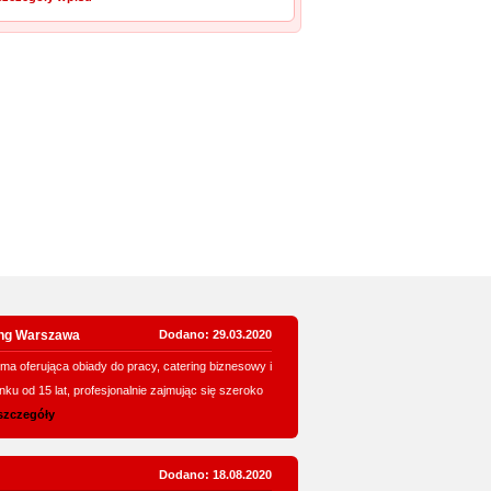
ing Warszawa
Dodano: 29.03.2020
irma oferująca obiady do pracy, catering biznesowy i
nku od 15 lat, profesjonalnie zajmując się szeroko
szczegóły
Dodano: 18.08.2020