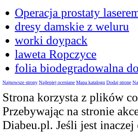
Operacja prostaty lase
dresy damskie z weluru
worki doypack
laweta Ropczyce
folia biodegradowalna d
Najnowsze strony
Najlepiej oceniane
Mapa katalogu
Dodaj stronę
Na
Strona korzysta z plików 
Przebywając na stronie akc
Diabeu.pl. Jeśli jest inaczej