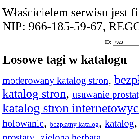
Właścicielem serwisu jest 
NIP: 966-185-59-67, REG
ID:
Losowe tagi w katalogu
,
bezp
moderowany katalog stron
katalog stron
,
usuwanie prosta
katalog stron internetowy
,
,
holowanie
katalog
bezpłatny katalog
,
prostaty
zielona herbata