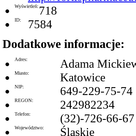
Wyświetleń:
718
ID:
7584
Dodatkowe informacje:
Adres:
Adama Mickiew
Miasto:
Katowice
NIP:
649-229-75-74
REGON:
242982234
Telefon:
(32)-726-66-67
Województwo:
Śląskie