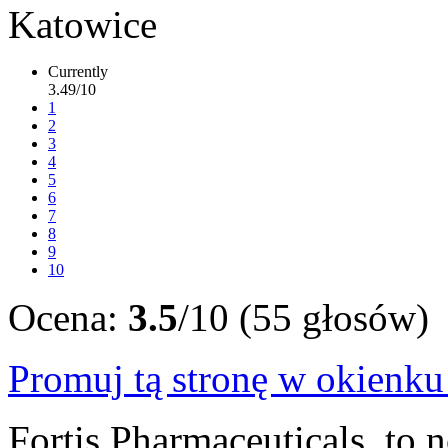
Currently
3.49/10
1
2
3
4
5
6
7
8
9
10
Ocena:
3.5
/10 (55 głosów)
Promuj tą stronę w okienk
Fortis Pharmaceuticals, to