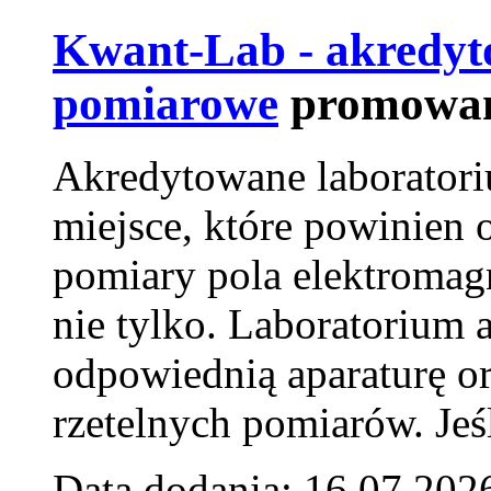
Kwant-Lab - akredyt
pomiarowe
promowan
Akredytowane laborator
miejsce, które powinien 
pomiary pola elektromag
nie tylko. Laboratorium
odpowiednią aparaturę o
rzetelnych pomiarów. Jeśl
Data dodania: 16.07.202