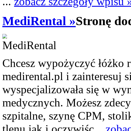
...
zobacz szczegóły wpisu 
MediRental »
Stronę do
Chcesz wypożyczyć łóżko r
medirental.pl i zainteresuj 
wyspecjalizowała się w wyn
medycznych. Możesz zdecy
szpitalne, szynę CPM, stol
tlenu jak i oczywiśc...
zobac