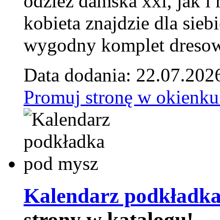
odzież damska xxl, jak i
kobieta znajdzie dla siebi
wygodny komplet dresow
Data dodania: 22.07.202
Promuj stronę w okienku
Kalendarz podkładka
strony w katalogu!