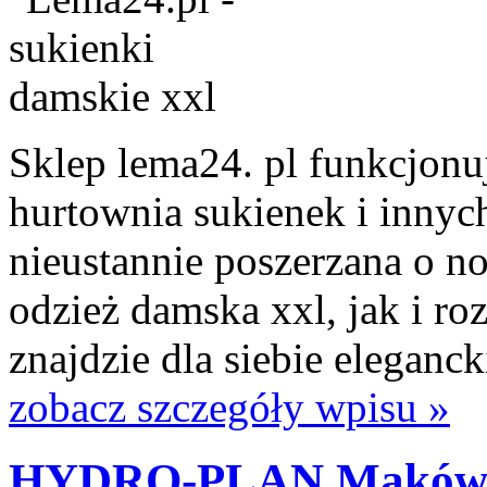
Sklep lema24. pl funkcjonuj
hurtownia sukienek i innych
nieustannie poszerzana o n
odzież damska xxl, jak i ro
znajdzie dla siebie eleganck
zobacz szczegóły wpisu »
HYDRO-PLAN Maków M