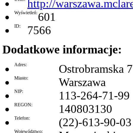
http://warszawa.mcla
Wyświetleń:
601
ID:
7566
Dodatkowe informacje:
Adres:
Ostrobramska 
Miasto:
Warszawa
NIP:
113-264-71-99
REGON:
140803130
Telefon:
(22)-613-90-03
Województwo: