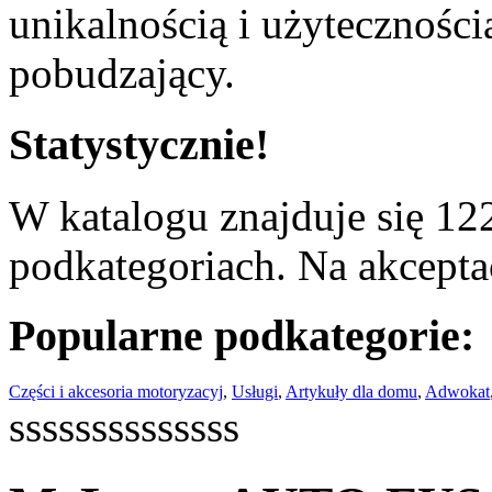
unikalnością i użyteczności
pobudzający.
Statystycznie!
W katalogu znajduje się 122
podkategoriach. Na akceptac
Popularne podkategorie:
Części i akcesoria motoryzacyj
,
Usługi
,
Artykuły dla domu
,
Adwokat
ssssssssssssss