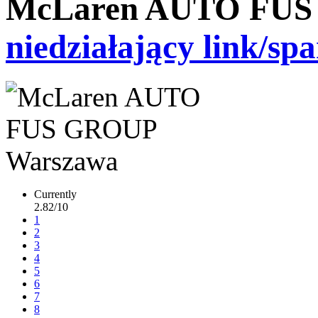
McLaren AUTO FUS
niedziałający link/sp
Currently
2.82/10
1
2
3
4
5
6
7
8