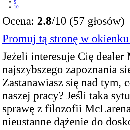
9
10
Ocena:
2.8
/10 (57 głosów)
Promuj tą stronę w okienk
Jeżeli interesuje Cię deale
najszybszego zapoznania się
Zastanawiasz się nad tym, 
naszej pracy? Jeśli taka syt
sprawę z filozofii McLaren
nieustanne dążenie do dosk