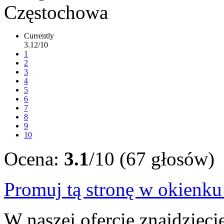
Currently
3.12/10
1
2
3
4
5
6
7
8
9
10
Ocena:
3.1
/10 (67 głosów)
Promuj tą stronę w okienk
W naszej ofercie znajdziec