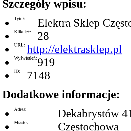
Szczegóły wpisu:
Tytuł:
Elektra Sklep Częs
Kliknięć:
28
URL:
http://elektrasklep.pl
Wyświetleń:
919
ID:
7148
Dodatkowe informacje:
Adres:
Dekabrystów 4
Miasto:
Częstochowa