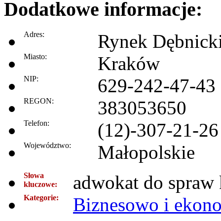
Dodatkowe informacje:
Adres:
Rynek Dębnicki
Miasto:
Kraków
NIP:
629-242-47-43
REGON:
383053650
Telefon:
(12)-307-21-26
Województwo:
Małopolskie
Słowa
adwokat do spraw 
kluczowe:
Kategorie:
Biznesowo i ekon