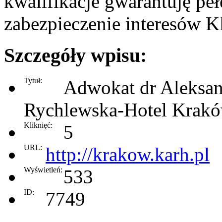
kwalifikacje gwarantuję pe
zabezpieczenie interesów Kl
Szczegóły wpisu:
Tytuł:
Adwokat dr Aleksan
Rychlewska-Hotel Krak
Kliknięć:
5
URL:
http://krakow.karh.pl
Wyświetleń:
533
ID:
7749