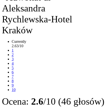
Currently
2.63/10
1
2
3
4
5
6
7
8
9
10
Ocena:
2.6
/10 (46 głosów)