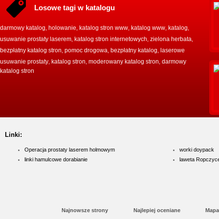
Losowe tagi w katalogu
darmowy katalog
holowanie
katalog stron www
katalog www
katalog
,
,
,
,
,
usuwanie prostaty laserem
katalog stron internetowych
zielona herbata
,
,
,
bezpłatny katalog stron
pomoc drogowa
bezpłatny katalog
laserowe
,
,
,
usuwanie prostaty
katalog stron
moderowany katalog stron
darmowy
,
,
,
katalog stron
Linki:
Operacja prostaty laserem holmowym
worki doypack
linki hamulcowe dorabianie
laweta Ropczyc
Najnowsze strony
Najlepiej oceniane
Mapa