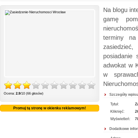
Na blogu in
gamę pomo
nieruchomoś
terminy na
zasiedzieć,
posiadanie 
adwokat w Ka
w sprawach
Nieruchomos
Ocena:
2.9
/10 (66 głosów)
Szczegóły wpisu
Tytuł:
Z
Promuj tą stronę w okienku reklamowym!
Kliknięć:
2
Wyświetleń:
7
Dodatkowe info