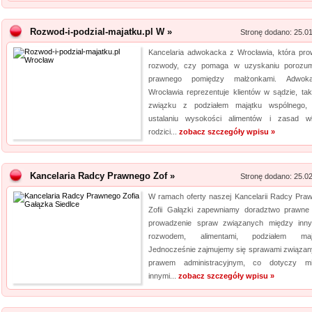
Rozwod-i-podzial-majatku.pl W »
Stronę dodano: 25.0
Kancelaria adwokacka z Wrocławia, która pro
rozwody, czy pomaga w uzyskaniu porozum
prawnego pomiędzy małżonkami. Adwok
Wrocławia reprezentuje klientów w sądzie, ta
związku z podziałem majątku wspólnego,
ustalaniu wysokości alimentów i zasad w
rodzici...
zobacz szczegóły wpisu »
Kancelaria Radcy Prawnego Zof »
Stronę dodano: 25.0
W ramach oferty naszej Kancelarii Radcy Pra
Zofii Gałązki zapewniamy doradztwo prawne
prowadzenie spraw związanych między inn
rozwodem, alimentami, podziałem mają
Jednocześnie zajmujemy się sprawami związan
prawem administracyjnym, co dotyczy m
innymi...
zobacz szczegóły wpisu »