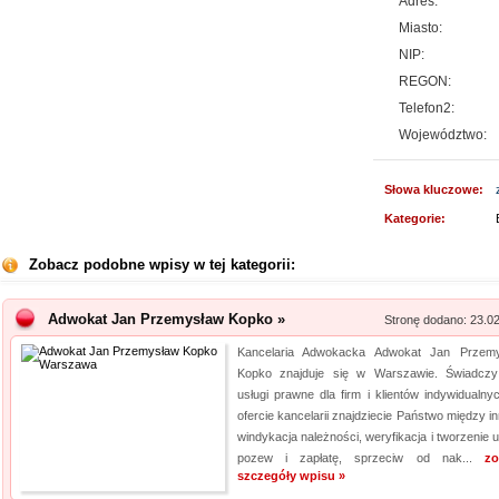
Adres:
Miasto:
NIP:
REGON:
Telefon2:
Województwo:
Słowa kluczowe:
Kategorie:
Zobacz podobne wpisy w tej kategorii:
Adwokat Jan Przemysław Kopko »
Stronę dodano: 23.0
Kancelaria Adwokacka Adwokat Jan Przem
Kopko znajduje się w Warszawie. Świadcz
usługi prawne dla firm i klientów indywidualny
ofercie kancelarii znajdziecie Państwo między i
windykacja należności, weryfikacja i tworzenie 
pozew i zapłatę, sprzeciw od nak...
zo
szczegóły wpisu »