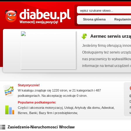
Strona główna
Regulamin
Aermec serwis urz
ogu!
Jesteśmy firmą oferującą inno
.07.2026
Obsługujemy też serwis urząd
 wpisu »
nas pracownicy to wykwalifiko
kienku!
informacje na temat urządzeń 
wyn...
Statystycznie!
W katalogu znajduje się 1220 stron, w 21 kategoriach i 487
podkategoriach. Na akceptację oczekuje 0 stron.
Popularne podkategorie:
z
Części i akcesoria motoryzacyj
,
Usługi
,
Artykuły dla domu
,
Adwokat
,
Biznes
,
Banki
,
Bazy firm i przedsiębiorstw
,
ssssssssssssss
Zasiedzenie-Nieruchomosci Wrocław