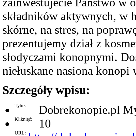
zainwestujecie Państwo w 
składników aktywnych, w h
skórne, na stres, na popra
prezentujemy dział z kosm
słodyczami konopnymi. Dos
niełuskane nasiona konopi
Szczegóły wpisu:
Tytuł:
Dobrekonopie.pl M
Kliknięć:
10
URL: