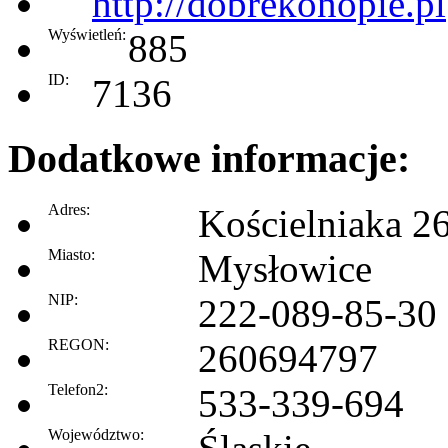
http://dobrekonopie.pl
Wyświetleń:
885
ID:
7136
Dodatkowe informacje:
Adres:
Kościelniaka 2
Miasto:
Mysłowice
NIP:
222-089-85-30
REGON:
260694797
Telefon2:
533-339-694
Województwo: