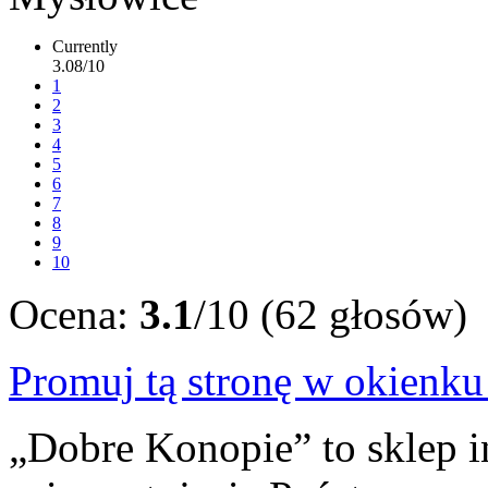
Currently
3.08/10
1
2
3
4
5
6
7
8
9
10
Ocena:
3.1
/10 (62 głosów)
Promuj tą stronę w okienk
„Dobre Konopie” to sklep 