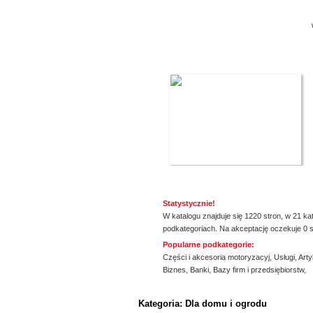
Statystycznie!
W katalogu znajduje się 1220 stron, w 21 ka
podkategoriach. Na akceptację oczekuje 0 s
Popularne podkategorie:
Części i akcesoria motoryzacyj
,
Usługi
,
Arty
Biznes
,
Banki
,
Bazy firm i przedsiębiorstw
,
ssssssssssssss
Kategoria: Dla domu i ogrodu