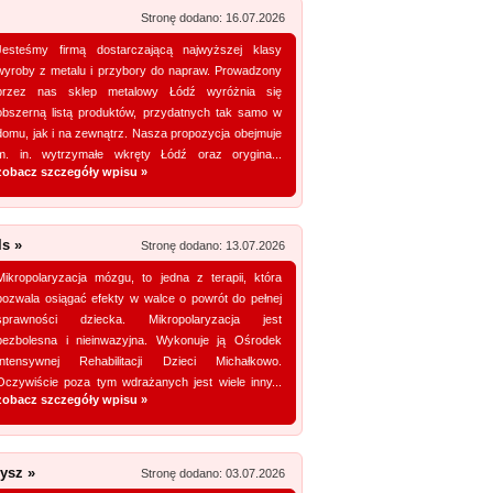
Stronę dodano: 16.07.2026
Promuj stronę w okienku!
Jesteśmy firmą dostarczającą najwyższej klasy
wyroby z metalu i przybory do napraw. Prowadzony
przez nas sklep metalowy Łódź wyróżnia się
obszerną listą produktów, przydatnych tak samo w
domu, jak i na zewnątrz. Nasza propozycja obejmuje
m. in. wytrzymałe wkręty Łódź oraz orygina...
zobacz szczegóły wpisu »
ls »
Stronę dodano: 13.07.2026
Mikropolaryzacja mózgu, to jedna z terapii, która
pozwala osiągać efekty w walce o powrót do pełnej
sprawności dziecka. Mikropolaryzacja jest
bezbolesna i nieinwazyjna. Wykonuje ją Ośrodek
Intensywnej Rehabilitacji Dzieci Michałkowo.
Oczywiście poza tym wdrażanych jest wiele inny...
zobacz szczegóły wpisu »
ysz »
Stronę dodano: 03.07.2026