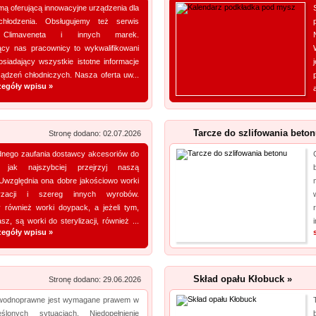
mą oferującą innowacyjne urządzenia dla
hłodzenia. Obsługujemy też serwis
 Climaveneta i innych marek.
ący nas pracownicy to wykwalifikowani
siadający wszystkie istotne informacje
ądzeń chłodniczych. Nasza oferta uw...
zegóły wpisu »
Tarcze do szlifowania beton
Stronę dodano: 02.07.2026
nego zaufania dostawcy akcesoriów do
 jak najszybciej przejrzyj naszą
 Uwzględnia ona dobre jakościowo worki
yzacji i szereg innych wyrobów.
 również worki doypack, a jeżeli tym,
z, są worki do sterylizacji, również ...
zegóły wpisu »
Skład opału Kłobuck »
Stronę dodano: 29.06.2026
 wodnoprawne jest wymagane prawem w
eślonych sytuacjach. Niedopełnienie