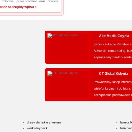
chłodnie, przechowalnie oraz obiekty
bacz szczegóły wpisu »
Alte Media Gdynia
Jeżeli szukacie Państwo s
Adwords, remarketing, bu
zapraszamy bardzo serdec
CT Global Gdynia
Prowadzimy sklep internet
wielofunkcyjnymi do biura
zarządzania podstawową d
dresy damskie z weluru
laweta 
worki doypack
folia b