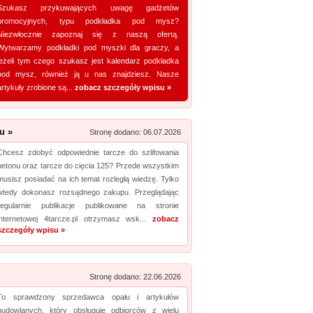
Szukasz przykuwających uwagę gadżetów
promocyjnych, typu podkładka pod mysz?
Niezwłocznie zapoznaj się z naszą ofertą.
Wytwarzamy podkładki pod myszki dla graczy, a
jeżeli tym czego szukasz jest kalendarz podkładka
pod mysz, również ją u nas znajdziesz. Nasze
artykuły zrobione są...
zobacz szczegóły wpisu »
u »
Stronę dodano: 06.07.2026
Chcesz zdobyć odpowiednie tarcze do szlifowania
betonu oraz tarcze do cięcia 125? Przede wszystkim
musisz posiadać na ich temat rozległą wiedzę. Tylko
wtedy dokonasz rozsądnego zakupu. Przeglądając
regularnie publikacje publikowane na stronie
internetowej 4tarcze.pl otrzymasz wsk...
zobacz
szczegóły wpisu »
Stronę dodano: 22.06.2026
To sprawdzony sprzedawca opału i artykułów
budowlanych, który obsługuje odbiorców z wielu