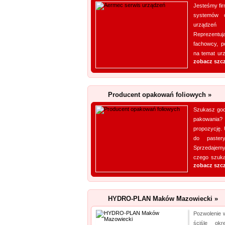
Jesteśmy fir
systemów c
urządzeń
Reprezentuj
fachowcy, po
na temat urz
zobacz szc
Producent opakowań foliowych »
Szukasz god
pakowania?
propozycję.
do paster
Sprzedajemy
czego szukas
zobacz szc
HYDRO-PLAN Maków Mazowiecki »
Pozwolenie
ściśle okr