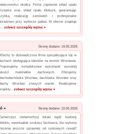
miejscowości okolicy. Firma zapewnia skład opału
Krzepice oraz skład opału Kłobuck, gwarantując
szybką realizację zamówień i profesjonalne
doradztwo przy wyborze paliwa. W ofercie znajduje
s...
zobacz szczegóły wpisu »
Stronę dodano: 19.05.2026
4Dachy to doświadczona firma specjalizująca się w
dachach obsługująca klientów na terenie Wrocławia.
Proponujemy kompleksowe wykonanie wysokiej
jakości materiałów dachowych. Oferujemy
blachodachówka Wrocław, dachówka Wrocław oraz
blachy Wrocław znanych marek. Realizujemy
projekty...
zobacz szczegóły wpisu »
zó »
Stronę dodano: 10.05.2026
Zamierzasz metamorfozę lokalu bądź budowę
obiektu, ewentualnie szukasz fachowca, kto wykona
zlecenia jeszcze sprawniej od rynkowych rywali?