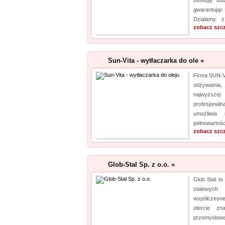
obsługę bud
gwarantują
Działamy z 
zobacz szc
Sun-Vita - wytłaczarka do ole »
Firma SUN-VI
odżywiani
najwyższej
profesjonaln
umożliwia
pełnowartośc
zobacz szc
Glob-Stal Sp. z o.o. »
Glob Stal to
stalowyc
współczesne
ofercie zn
przemysłow