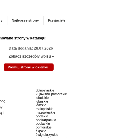
Panel zarządzania
Zarejestruj się
talogu!
ny
Najlepsze strony
Przyjaciele
mowane strony w katalogu!
Data dodania: 28.07.2026
Zobacz szczegóły wpisu »
Promuj stronę w okienku!
mowane strony w katalogu!
dolnośląskie
kujawsko-pomorskie
Data dodania: 16.07.2026
lubelskie
onę.
lubuskie
Zobacz szczegóły wpisu »
łódzkie
ny
małopolskie
mazowieckie
ą i
Promuj stronę w okienku!
opolskie
podkarpackie
podlaskie
pomorskie
mowane strony w katalogu!
śląskie
świętokrzyskie