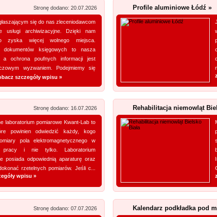
Profile aluminiowe Łódź »
wykwalifikowani fachowcy, posiadający wszystkie istotne informacje na temat urządzeń
Stronę dodano: 20.07.2026
chłodniczych. Nasza oferta uwzględnia również wyn...
głaszającym się do nas zleceniodawcom
e usługi archiwizacyjne. Dzięki nam
ro zyska więcej wolnego miejsca.
ja dokumentów księgowych to nasza
, a ochrona poufnych informacji jest
czowym wyzwaniem. Podejmiemy się
obacz szczegóły wpisu »
Rehabilitacja niemowląt Bie
Stronę dodano: 16.07.2026
e laboratorium pomiarowe Kwant-Lab to
tóre powinien odwiedzić każdy, kogo
pomiary pola elektromagnetycznego w
 pracy i nie tylko. Laboratorium
e posiada odpowiednią aparaturę oraz
okonać rzetelnych pomiarów. Jeśli c...
zegóły wpisu »
Kalendarz podkładka pod m
Stronę dodano: 07.07.2026