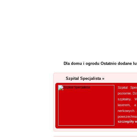
Projekty domów
(3)
Schody
(4)
Skład opału
(1)
Wentylacja i klimatyzacja
(2)
Dla domu i ogrodu Ostatnio dodane l
Szpital Specjalista »
Szpital Spe
poziomie. Dzi
szpitalny.
laserem, a
nerkowych. 
powszechna.
szczegóły w