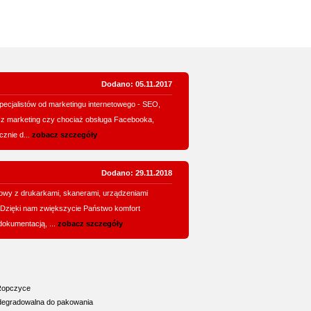
Dodano: 05.11.2017
pecjalistów od marketingu internetowego - SEO,
zz marketing czy chociaż obsługa Facebooka,
znie d...
zobacz szczegóły
Dodano: 29.11.2018
owy z drukarkami, skanerami, urządzeniami
. Dzięki nam zwiększycie Państwo komfort
okumentacją, ...
zobacz szczegóły
Ropczyce
iodegradowalna do pakowania