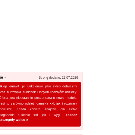
Zobacz szczegóły wpisu »
ty
(2)
Promuj stronę w okienku!
lepy
(8)
mowane strony w katalogu!
ugi
(22)
Data dodania: 16.07.2026
Zobacz szczegóły wpisu »
Promuj stronę w okienku!
mowane strony w katalogu!
ie »
Stronę dodano: 22.07.2026
Data dodania: 03.07.2026
Sklep lema24. pl funkcjonuje jako sklep detaliczny
Zobacz szczegóły wpisu »
oraz hurtownia sukienek i innych rodzajów odzieży.
Oferta jest nieustannie poszerzana o nowe modele.
Promuj stronę w okienku!
Jest to zarówno odzież damska xxl, jak i rozmiary
mniejsze. Każda kobieta znajdzie dla siebie
eleganckie sukienki xxl, jak i wyg...
zobacz
mowane strony w katalogu!
szczegóły wpisu »
Data dodania: 07.07.2026
Zobacz szczegóły wpisu »