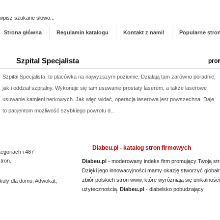
Dodaj stronę do ka
Strona główna
Regulamin katalogu
Kontakt z nami!
Popularne stro
Szpital Specjalista
pro
Szpital Specjalista, to placówka na najwyższym poziomie. Działają tam zarówno poradnie,
jak i oddział szpitalny. Wykonuje się tam usuwanie prostaty laserem, a także laserowe
usuwanie kamieni nerkowych. Jak więc widać, operacja laserowa jest powszechna. Daje
to pacjentom możliwość szybkiego powrotu d...
Kwant-Lab - akredytowane laboratorium pomiarowe
pro
Diabeu.pl - katalog stron firmowych
tegoriach i 487
Akredytowane laboratorium pomiarowe Kwant-Lab to miejsce, które powinien odwiedzić
tron.
Diabeu.pl
- moderowany indeks firm promujący Twoją str
każdy, kogo interesują pomiary pola elektromagnetycznego w środowisku pracy i nie tylko.
Dzięki jego innowacyjności mamy okazję stworzyć global
Laboratorium akredytowane posiada odpowiednią aparaturę oraz wiedzę, by dokonać
zbiór polskich stron www, które wyróżniają się unikalności
kuły dla domu
,
Adwokat
,
rzetelnych pomiarów. Jeśli chodzi o pole elektro...
użytecznością.
Diabeu.pl
- diabelsko pobudzający.
Lema24.pl - sukienki damskie xxl
pro