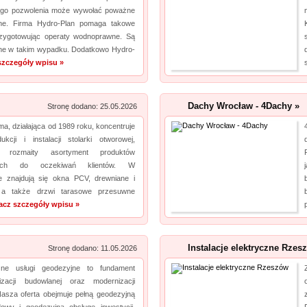
ego pozwolenia może wywołać poważne
wne. Firma Hydro-Plan pomaga takowe
zygotowując operaty wodnoprawne. Są
ne w takim wypadku. Dodatkowo Hydro-
szczegóły wpisu »
Dachy Wrocław - 4Dachy »
Stronę dodano: 25.05.2026
ma, działająca od 1989 roku, koncentruje
kcji i instalacji stolarki otworowej,
ąc rozmaity asortyment produktów
nych do oczekiwań klientów. W
e znajdują się okna PCV, drewniane i
, a także drzwi tarasowe przesuwne
acz szczegóły wpisu »
Instalacje elektryczne Rzes
Stronę dodano: 11.05.2026
czne usługi geodezyjne to fundament
izacji budowlanej oraz modernizacji
asza oferta obejmuje pełną geodezyjną