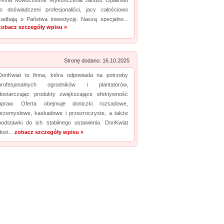
Firma Nowoczesne Wykończenia Janusz Opaliński
to doświadczeni profesjonaliści, jacy całościowo
zadbają o Państwa inwestycję. Naszą specjalno...
zobacz szczegóły wpisu »
Stronę dodano: 16.10.2025
DonKwiat to firma, która odpowiada na potrzeby
profesjonalnych ogrodników i plantatorów,
dostarczając produkty zwiększające efektywność
upraw. Oferta obejmuje doniczki rozsadowe,
przemysłowe, kaskadowe i przezroczyste, a także
podstawki do ich stabilnego ustawienia. DonKwiat
dost...
zobacz szczegóły wpisu »