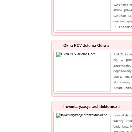
uzyskania t
skutki pra
uzyskać, pr
one niezbęd
P...
zobacz 
Okna PCV Jelenia Góra »
ASTOL to fir
się w produ
zapewniaj
dopasowa
asortymenci
aluminiowe
Smart...
zob
Inwentaryzacje architektonicz »
Specjalisty
każdej real
budynków. N