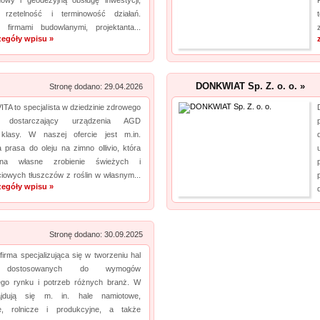
owy i geodezyjną obsługę inwestycji,
c rzetelność i terminowość działań.
firmami budowlanymi, projektanta...
zegóły wpisu »
DONKWIAT Sp. Z. o. o. »
Stronę dodano: 29.04.2026
TA to specjalista w dziedzinie zdrowego
a, dostarczający urządzenia AGD
 klasy. W naszej ofercie jest m.in.
a prasa do oleju na zimno ollivio, która
 na własne zrobienie świeżych i
iowych tłuszczów z roślin w własnym...
zegóły wpisu »
Stronę dodano: 30.09.2025
 firma specjalizująca się w tworzeniu hal
h dostosowanych do wymogów
go rynku i potrzeb różnych branż. W
ajdują się m. in. hale namiotowe,
e, rolnicze i produkcyjne, a także