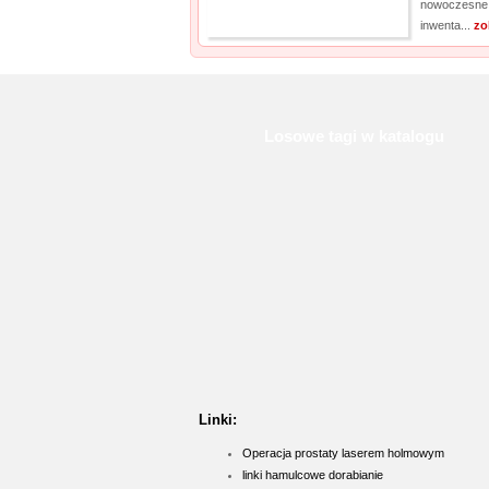
nowoczesne 
inwenta...
zo
Losowe tagi w katalogu
Linki:
Operacja prostaty laserem holmowym
linki hamulcowe dorabianie