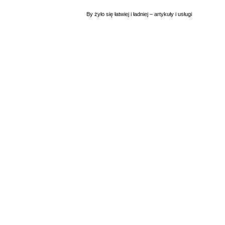
By żyło się łatwiej i ładniej – artykuły i usługi
Artykuły dla domu
(18)
Baseny i oczka wodne
(0)
Chemia gospodarcza
(3)
Deweloperzy
(3)
Fotowoltaika
(3)
Kuchnie
(1)
Narzędzia
(5)
Oświetlenie
(9)
Pozostałe
(7)