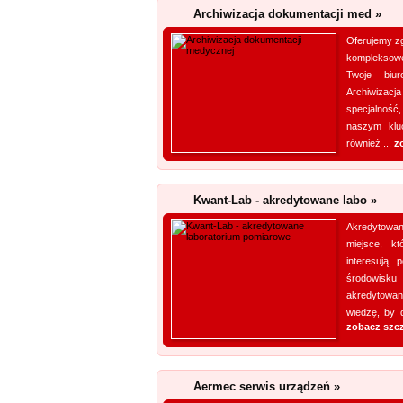
Archiwizacja dokumentacji med »
Oferujemy z
kompleksow
Twoje biu
Archiwizac
specjalność
naszym klu
również ...
z
Kwant-Lab - akredytowane labo »
Akredytowan
miejsce, k
interesują 
środowisku
akredytowan
wiedzę, by d
zobacz szc
Aermec serwis urządzeń »