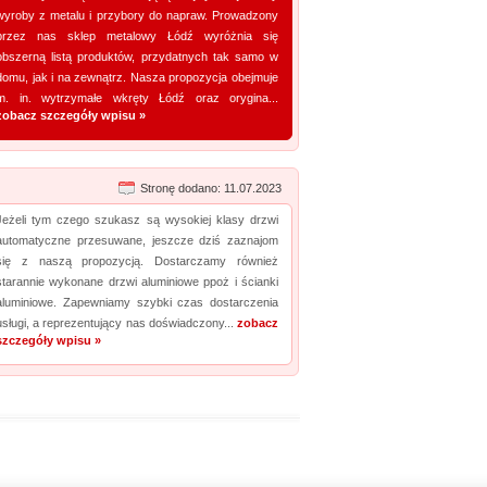
wyroby z metalu i przybory do napraw. Prowadzony
przez nas sklep metalowy Łódź wyróżnia się
obszerną listą produktów, przydatnych tak samo w
domu, jak i na zewnątrz. Nasza propozycja obejmuje
m. in. wytrzymałe wkręty Łódź oraz orygina...
zobacz szczegóły wpisu »
Stronę dodano: 11.07.2023
Jeżeli tym czego szukasz są wysokiej klasy drzwi
automatyczne przesuwane, jeszcze dziś zaznajom
się z naszą propozycją. Dostarczamy również
starannie wykonane drzwi aluminiowe ppoż i ścianki
aluminiowe. Zapewniamy szybki czas dostarczenia
usługi, a reprezentujący nas doświadczony...
zobacz
szczegóły wpisu »