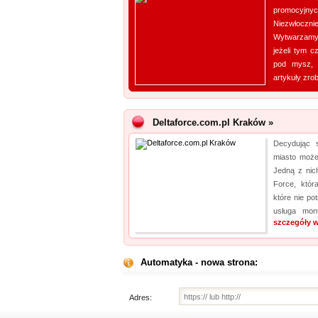
promocyjn
Niezwłocz
Wytwarzamy
jeżeli tym 
pod mysz, 
artykuły zrob
Deltaforce.com.pl Kraków »
Decydując 
miasto może
Jedną z nich
Force, któr
które nie po
usługa mon
szczegóły w
Automatyka - nowa strona:
Adres: