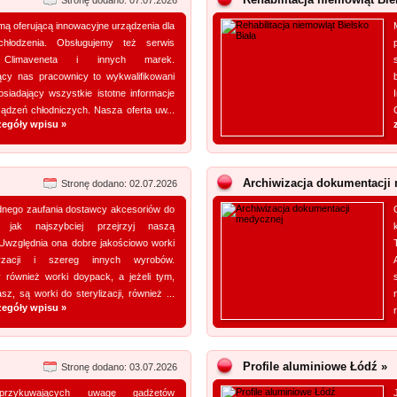
Stronę dodano: 07.07.2026
mą oferującą innowacyjne urządzenia dla
hłodzenia. Obsługujemy też serwis
 Climaveneta i innych marek.
ący nas pracownicy to wykwalifikowani
siadający wszystkie istotne informacje
ądzeń chłodniczych. Nasza oferta uw...
zegóły wpisu »
Archiwizacja dokumentacji
Stronę dodano: 02.07.2026
nego zaufania dostawcy akcesoriów do
 jak najszybciej przejrzyj naszą
 Uwzględnia ona dobre jakościowo worki
yzacji i szereg innych wyrobów.
 również worki doypack, a jeżeli tym,
z, są worki do sterylizacji, również ...
zegóły wpisu »
Profile aluminiowe Łódź »
Stronę dodano: 03.07.2026
przykuwających uwagę gadżetów