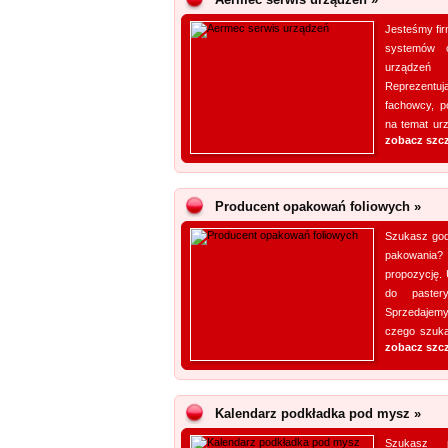
Jesteśmy fir
systemów c
urządzeń
Reprezentuj
fachowcy, po
na temat urz
zobacz szc
Producent opakowań foliowych »
Szukasz god
pakowania?
propozycję.
do paster
Sprzedajemy
czego szukas
zobacz szc
Kalendarz podkładka pod mysz »
Szukasz 