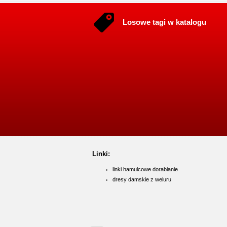
Losowe tagi w katalogu
Linki:
linki hamulcowe dorabianie
dresy damskie z weluru