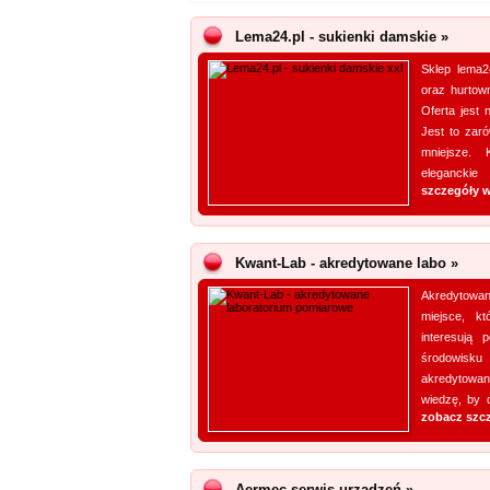
Lema24.pl - sukienki damskie »
Sklep lema24
oraz hurtown
Oferta jest
Jest to zar
mniejsze. 
eleganckie
szczegóły w
Kwant-Lab - akredytowane labo »
Akredytowan
miejsce, k
interesują 
środowisku
akredytowan
wiedzę, by d
zobacz szc
Aermec serwis urządzeń »