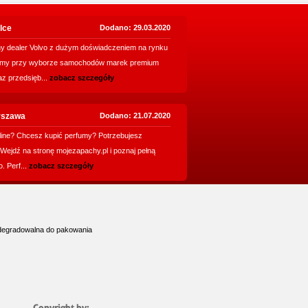
lce
Dodano: 29.03.2020
 dealer Volvo z dużym doświadczeniem na rynku
amy przy wyborze samochodów marek premium
az przedsięb...
zobacz szczegóły
rszawa
Dodano: 21.07.2020
line? Chcesz kupić perfumy? Potrzebujesz
Wejdź na stronę mojezapachy.pl i poznaj pełną
. Perf...
zobacz szczegóły
iodegradowalna do pakowania