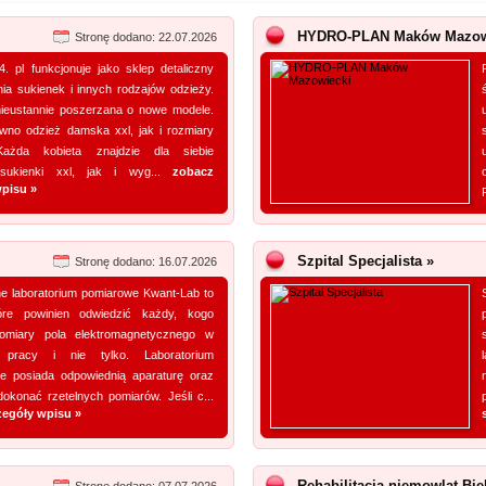
HYDRO-PLAN Maków Mazowi
Stronę dodano: 22.07.2026
. pl funkcjonuje jako sklep detaliczny
ia sukienek i innych rodzajów odzieży.
 nieustannie poszerzana o nowe modele.
ówno odzież damska xxl, jak i rozmiary
Każda kobieta znajdzie dla siebie
 sukienki xxl, jak i wyg...
zobacz
pisu »
Szpital Specjalista »
Stronę dodano: 16.07.2026
e laboratorium pomiarowe Kwant-Lab to
tóre powinien odwiedzić każdy, kogo
pomiary pola elektromagnetycznego w
 pracy i nie tylko. Laboratorium
e posiada odpowiednią aparaturę oraz
okonać rzetelnych pomiarów. Jeśli c...
zegóły wpisu »
Rehabilitacja niemowląt Bie