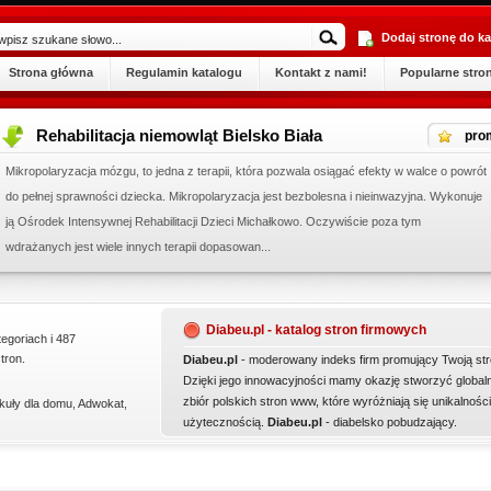
Dodaj stronę do ka
Strona główna
Regulamin katalogu
Kontakt z nami!
Popularne stro
Rehabilitacja niemowląt Bielsko Biała
pro
Mikropolaryzacja mózgu, to jedna z terapii, która pozwala osiągać efekty w walce o powrót
do pełnej sprawności dziecka. Mikropolaryzacja jest bezbolesna i nieinwazyjna. Wykonuje
ją Ośrodek Intensywnej Rehabilitacji Dzieci Michałkowo. Oczywiście poza tym
wdrażanych jest wiele innych terapii dopasowan...
Diabeu.pl - katalog stron firmowych
tegoriach i 487
tron.
Diabeu.pl
- moderowany indeks firm promujący Twoją str
Dzięki jego innowacyjności mamy okazję stworzyć global
zbiór polskich stron www, które wyróżniają się unikalności
kuły dla domu
,
Adwokat
,
użytecznością.
Diabeu.pl
- diabelsko pobudzający.