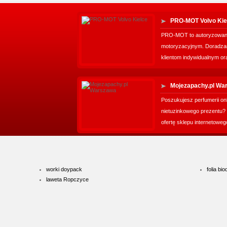
PRO-MOT Volvo Kie
PRO-MOT to autoryzowany
motoryzacyjnym. Doradz
klientom indywidualnym or
Mojezapachy.pl Wa
Poszukujesz perfumerii on
nietuzinkowego prezentu? 
ofertę sklepu internetowego
worki doypack
folia b
laweta Ropczyce