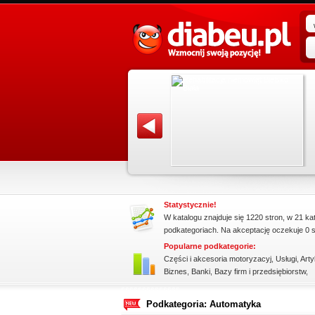
promowane strony w katalogu!
ługujemy
Data dodania: 07.07.2026
 to
Zobacz szczegóły wpisu »
ządzeń
Promuj stronę w okienku!
Statystycznie!
W katalogu znajduje się 1220 stron, w 21 ka
podkategoriach. Na akceptację oczekuje 0 s
Popularne podkategorie:
Części i akcesoria motoryzacyj
,
Usługi
,
Arty
Biznes
,
Banki
,
Bazy firm i przedsiębiorstw
,
ssssssssssssss
Podkategoria: Automatyka