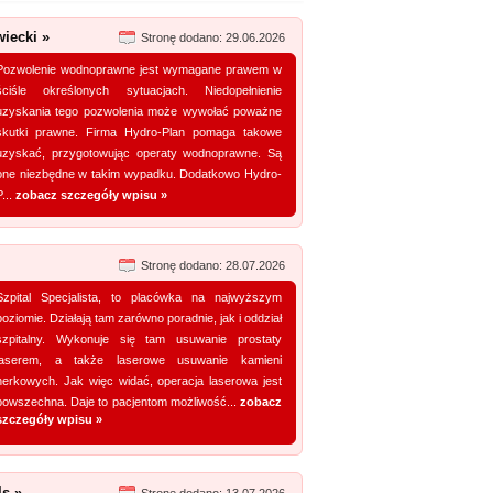
ecki »
Stronę dodano: 29.06.2026
Pozwolenie wodnoprawne jest wymagane prawem w
ściśle określonych sytuacjach. Niedopełnienie
uzyskania tego pozwolenia może wywołać poważne
skutki prawne. Firma Hydro-Plan pomaga takowe
uzyskać, przygotowując operaty wodnoprawne. Są
one niezbędne w takim wypadku. Dodatkowo Hydro-
P...
zobacz szczegóły wpisu »
Stronę dodano: 28.07.2026
Szpital Specjalista, to placówka na najwyższym
poziomie. Działają tam zarówno poradnie, jak i oddział
szpitalny. Wykonuje się tam usuwanie prostaty
laserem, a także laserowe usuwanie kamieni
nerkowych. Jak więc widać, operacja laserowa jest
powszechna. Daje to pacjentom możliwość...
zobacz
szczegóły wpisu »
ls »