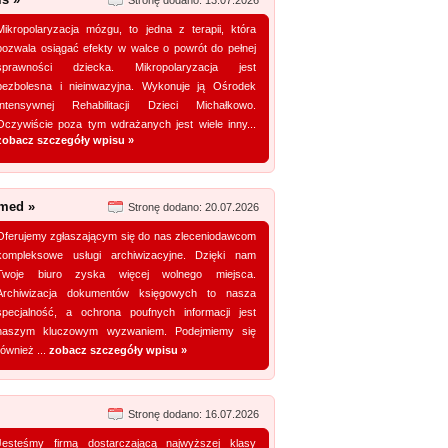
Stronę dodano: 13.07.2026
Mikropolaryzacja mózgu, to jedna z terapii, która
pozwala osiągać efekty w walce o powrót do pełnej
sprawności dziecka. Mikropolaryzacja jest
bezbolesna i nieinwazyjna. Wykonuje ją Ośrodek
Intensywnej Rehabilitacji Dzieci Michałkowo.
Oczywiście poza tym wdrażanych jest wiele inny...
zobacz szczegóły wpisu »
 med »
Stronę dodano: 20.07.2026
Oferujemy zgłaszającym się do nas zleceniodawcom
kompleksowe usługi archiwizacyjne. Dzięki nam
Twoje biuro zyska więcej wolnego miejsca.
Archiwizacja dokumentów księgowych to nasza
specjalność, a ochrona poufnych informacji jest
naszym kluczowym wyzwaniem. Podejmiemy się
również ...
zobacz szczegóły wpisu »
Stronę dodano: 16.07.2026
Jesteśmy firmą dostarczającą najwyższej klasy