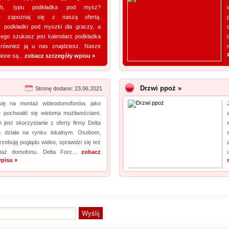
ych, typu podkładka pod mysz?
nie zapoznaj się z naszą ofertą.
 podkładki pod myszki dla graczy, a
czego szukasz jest kalendarz podkładka
również ją u nas znajdziesz. Nasze
ione są...
zobacz szczegóły wpisu »
Drzwi ppoż »
Stronę dodano: 23.06.2021
się na montaż wideodomofonów, jako
 pochwalić się wieloma możliwościami.
 jest skorzystanie z oferty firmy Delta
a działa na rynku lokalnym. Osobom,
trzebują poglądu wideo, sprawdzi się też
taż domofonu. Delta Forc...
zobacz
pisu »