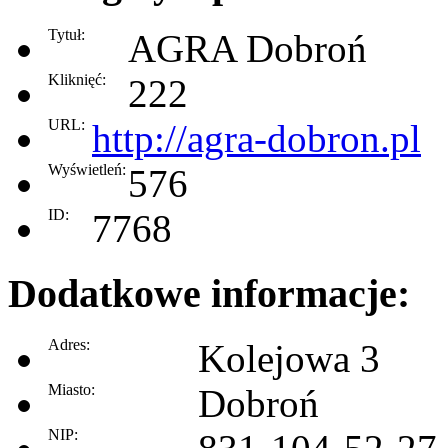
Tytuł:
AGRA Dobroń
Kliknięć:
222
URL:
http://agra-dobron.pl
Wyświetleń:
576
ID:
7768
Dodatkowe informacje:
Adres:
Kolejowa 3
Miasto:
Dobroń
NIP: