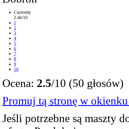
Currently
2.46/10
1
2
3
4
5
6
7
8
9
10
Ocena:
2.5
/10 (50 głosów)
Promuj tą stronę w okienk
Jeśli potrzebne są maszty 