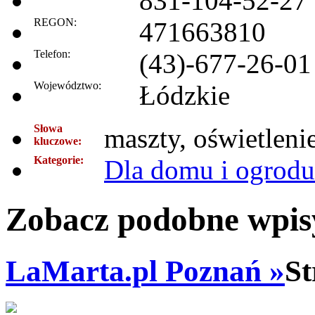
831-104-52-27
REGON:
471663810
Telefon:
(43)-677-26-01
Województwo:
Łódzkie
Słowa
maszty, oświetleni
kluczowe:
Kategorie:
Dla domu i ogrodu
Zobacz podobne wpisy
LaMarta.pl Poznań »
St