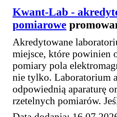
Kwant-Lab - akredyt
pomiarowe
promowan
Akredytowane laborator
miejsce, które powinien 
pomiary pola elektromag
nie tylko. Laboratorium
odpowiednią aparaturę o
rzetelnych pomiarów. Jeśl
Data dodania: 16.07.202