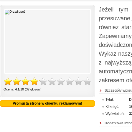
Jeżeli tym
przesuwane,
również sta
Zapewniamy
doświadczon
Wykaz naszyc
z najwyższą
automatycz
zakresem ofe
Ocena:
4.1
/10 (37 głosów)
Szczegóły wpisu
Tytuł:
D
Promuj tą stronę w okienku reklamowym!
Kliknięć:
1
Wyświetleń:
3
Dodatkowe info