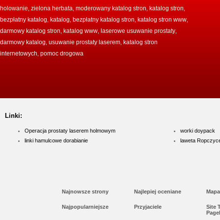
holowanie
zielona herbata
moderowany katalog stron
katalog stron
,
,
,
,
bezpłatny katalog
katalog
bezpłatny katalog stron
katalog stron www
,
,
,
,
darmowy katalog stron
katalog www
laserowe usuwanie prostaty
,
,
,
darmowy katalog
usuwanie prostaty laserem
katalog stron
,
,
internetowych
pomoc drogowa
,
Linki:
Operacja prostaty laserem holmowym
worki doypack
linki hamulcowe dorabianie
laweta Ropczyc
Najnowsze strony
Najlepiej oceniane
Mapa
Najpopularniejsze
Przyjaciele
Site
Page