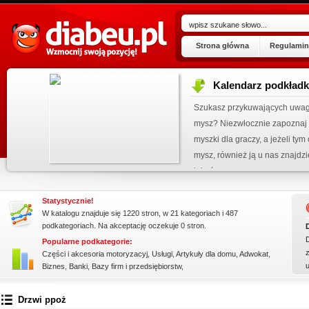
Strona główna
Regulamin
Kalendarz podkład
ogu!
Szukasz przykuwających uwag
.07.2026
mysz? Niezwłocznie zapoznaj 
 wpisu »
myszki dla graczy, a jeżeli ty
kienku!
mysz, również ją u nas znajdzi
jakośc...
Statystycznie!
W katalogu znajduje się 1220 stron, w 21 kategoriach i 487
podkategoriach. Na akceptację oczekuje 0 stron.
Popularne podkategorie:
z
Części i akcesoria motoryzacyj
,
Usługi
,
Artykuły dla domu
,
Adwokat
,
Biznes
,
Banki
,
Bazy firm i przedsiębiorstw
,
ssssssssssssss
Drzwi ppoż