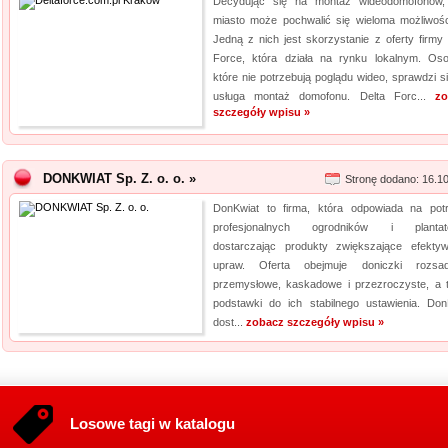
Decydując się na montaż wideodomofonów,
miasto może pochwalić się wieloma możliwośc
Jedną z nich jest skorzystanie z oferty firmy 
Force, która działa na rynku lokalnym. Os
które nie potrzebują poglądu wideo, sprawdzi si
usługa montaż domofonu. Delta Forc...
zo
szczegóły wpisu »
DONKWIAT Sp. Z. o. o. »
Stronę dodano: 16.1
DonKwiat to firma, która odpowiada na pot
profesjonalnych ogrodników i plantato
dostarczając produkty zwiększające efekty
upraw. Oferta obejmuje doniczki rozsa
przemysłowe, kaskadowe i przezroczyste, a 
podstawki do ich stabilnego ustawienia. Don
dost...
zobacz szczegóły wpisu »
Losowe tagi w katalogu