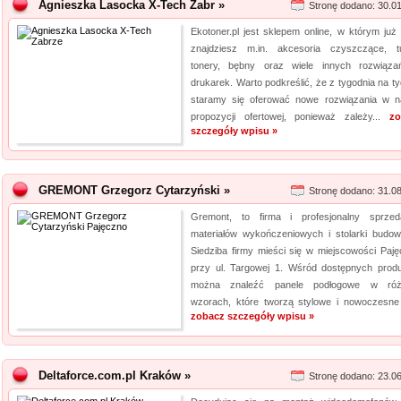
Agnieszka Lasocka X-Tech Zabr »
Stronę dodano: 30.0
Ekotoner.pl jest sklepem online, w którym już 
znajdziesz m.in. akcesoria czyszczące, t
tonery, bębny oraz wiele innych rozwiąz
drukarek. Warto podkreślić, że z tygodnia na ty
staramy się oferować nowe rozwiązania w n
propozycji ofertowej, ponieważ zależy...
zo
szczegóły wpisu »
GREMONT Grzegorz Cytarzyński »
Stronę dodano: 31.0
Gremont, to firma i profesjonalny sprze
materiałów wykończeniowych i stolarki budowl
Siedziba firmy mieści się w miejscowości Paję
przy ul. Targowej 1. Wśród dostępnych prod
można znaleźć panele podłogowe w róż
wzorach, które tworzą stylowe i nowoczesne 
zobacz szczegóły wpisu »
Deltaforce.com.pl Kraków »
Stronę dodano: 23.0