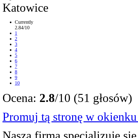
Currently
2.84/10
1
2
3
4
5
6
7
8
9
10
Ocena:
2.8
/10 (51 głosów)
Promuj tą stronę w okienk
Nasza firma specjalizuje si