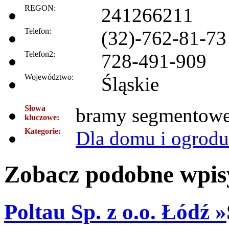
REGON:
241266211
Telefon:
(32)-762-81-73
Telefon2:
728-491-909
Województwo:
Śląskie
Słowa
bramy segmentowe,
kluczowe:
Kategorie:
Dla domu i ogrodu
Zobacz podobne wpisy
Poltau Sp. z o.o. Łódź »