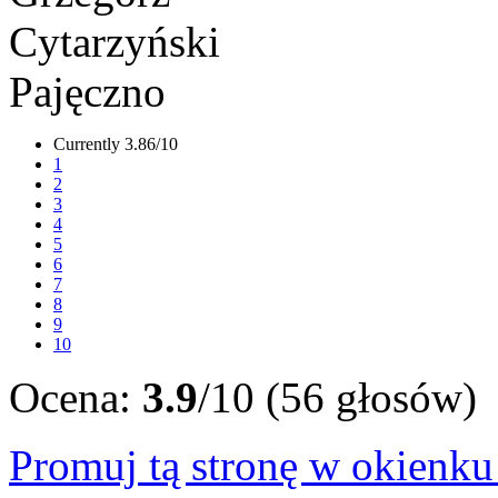
Currently 3.86/10
1
2
3
4
5
6
7
8
9
10
Ocena:
3.9
/10 (56 głosów)
Promuj tą stronę w okienk