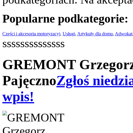
Popularne podkategorie:
Części i akcesoria motoryzacyj
,
Usługi
,
Artykuły dla domu
,
Adwokat
ssssssssssssss
GREMONT Grzegorz 
Pajęczno
Zgłoś niedzi
wpis!