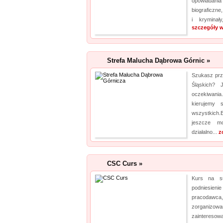
opowiadani
biograficzne
i kryminał
szczegóły w
Strefa Malucha Dąbrowa Górnic »
Szukasz prz
Śląskich? 
oczekiwania
kierujemy 
wszystkich
jeszcze m
działalno...
z
CSC Curs »
Kurs na s
podniesien
pracodawc
zorganiz
zaintereso