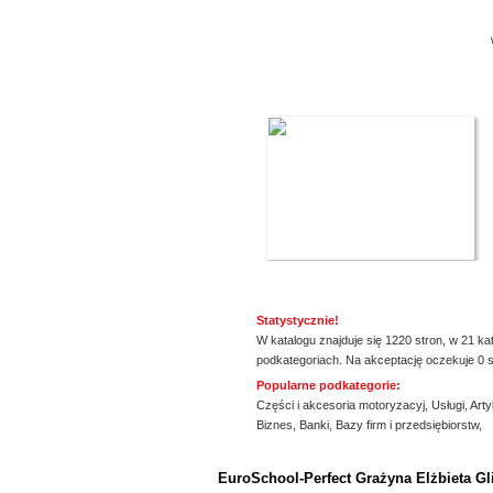
Statystycznie!
W katalogu znajduje się 1220 stron, w 21 ka
podkategoriach. Na akceptację oczekuje 0 s
Popularne podkategorie:
Części i akcesoria motoryzacyj
,
Usługi
,
Arty
Biznes
,
Banki
,
Bazy firm i przedsiębiorstw
,
ssssssssssssss
EuroSchool-Perfect Grażyna Elżbieta Gl