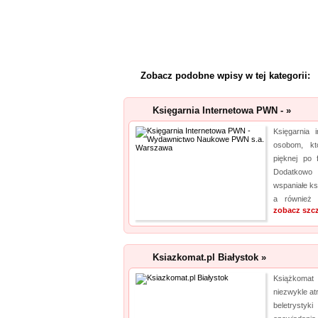
Zobacz podobne wpisy w tej kategorii:
Księgarnia Internetowa PWN - »
Księgarnia 
osobom, kt
pięknej po 
Dodatkowo
wspaniałe ks
a również 
zobacz szc
Ksiazkomat.pl Białystok »
Książkomat 
niezwykle at
beletrystyk