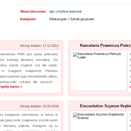
Hydro-Plan pomaga takowe uzyskać, przygotowując operaty wodnoprawne. Są one
Słowa kluczowe:
tgls certyfikat białystok
niezbędne w takim wypadku. Dodatkowo Hydro-Plan opracowuje plany...
Kategorie:
Edukacyjnie
»
Szkoły językowe
Lema24.pl - sukienki damskie xxl
pro
Sklep lema24. pl funkcjonuje jako sklep detaliczny oraz hurtownia sukienek i innych
rodzajów odzieży. Oferta jest nieustannie poszerzana o nowe modele. Jest to zarówno
Kancelaria Prawnicza Pietrz
Stronę dodano: 17.12.2012
odzież damska xxl, jak i rozmiary mniejsze. Każda kobieta znajdzie dla siebie eleganckie
internetowa PWN jest warta polecania
sukienki xxl, jak i wygodny komplet dresowy...
óre kochają literaturę wszelaką. Od
faktu, każdy znajdzie coś dla siebie.
Aermec serwis urządzeń
pro
 w księgarni znajdziecie Państwo
iążki naukowe typu encyklopedie, atlasy,
Jesteśmy firmą oferującą innowacyjne urządzenia dla systemów chłodzenia. Obsługujemy
podręczniki szkolne dla naszych ...
też serwis urządzeń Climaveneta i innych marek. Reprezentujący nas pracownicy to
zegóły wpisu »
wykwalifikowani fachowcy, posiadający wszystkie istotne informacje na temat urządzeń
chłodniczych. Nasza oferta uwzględnia również wyn...
Emcsolution Szymon Krębl
Stronę dodano: 15.03.2018
Kwant-Lab - akredytowane laboratorium pomiarowe
pro
to księgarnia internetowa, w której w
rakcyjnej cenie znajdziemy szeroki wybó
Akredytowane laboratorium pomiarowe Kwant-Lab to miejsce, które powinien odwiedzić
i i literatury pięknej. Dostępne są tu
każdy, kogo interesują pomiary pola elektromagnetycznego w środowisku pracy i nie tylko.