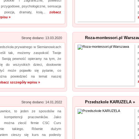
a polskie i zagraniczne, powieści
Laboratorium akredytowane posiada odpowiednią aparaturę oraz wiedzę, by dokonać
, przygodowe, psychologiczne, sensacja
y, poezja, dramaty, ksią...
rzetelnych pomiarów. Jeśli chodzi o pole elektro...
zobacz
pisu »
Szpital Specjalista
pro
Szpital Specjalista, to placówka na najwyższym poziomie. Działają tam zarówno poradnie,
Roza-montessori.pl Warsza
Stronę dodano: 13.03.2020
jak i oddział szpitalny. Wykonuje się tam usuwanie prostaty laserem, a także laserowe
edszkola prywatnego w Siemianowicach
usuwanie kamieni nerkowych. Jak więc widać, operacja laserowa jest powszechna. Daje
Jeśli tak, możemy zaspokoić Twoje
to pacjentom możliwość szybkiego powrotu d...
. Swoją pewność opieramy na tym, że
się do wszystkich dzieci, dosłownie
.Być może pojawiło się pytanie, co
ożna powiedzieć na temat naszej
obacz szczegóły wpisu »
Przedszkole KARUZELA »
Stronę dodano: 14.01.2022
uwnice, to jeden ze sposobów na
ie kompetencji pracowników. Jako
a, można zlecić firmie CSC Curs
owanie takiego. Równie dużym
waniem cieszy się kurs na podesty