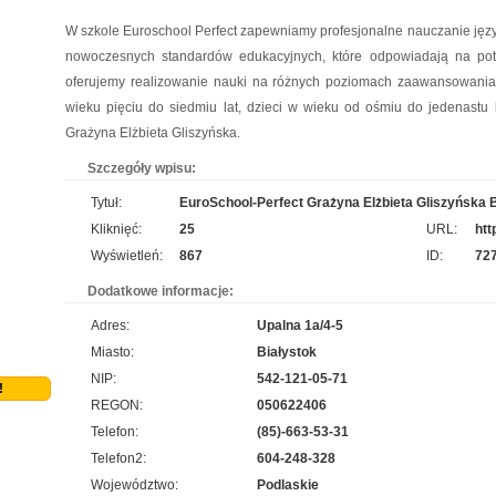
Niezwłocznie zapoznaj się z naszą ofertą. Wytwarzamy podkładki pod myszki dla graczy,
W szkole Euroschool Perfect zapewniamy profesjonalne nauczanie jęz
a jeżeli tym czego szukasz jest kalendarz podkładka pod mysz, również ją u nas
nowoczesnych standardów edukacyjnych, które odpowiadają na potr
znajdziesz. Nasze artykuły zrobione są z najlepszej jakośc...
oferujemy realizowanie nauki na różnych poziomach zaawansowania 
wieku pięciu do siedmiu lat, dzieci w wieku od ośmiu do jedenastu l
Producent opakowań foliowych
pro
Grażyna Elżbieta Gliszyńska.
Szukasz godnego zaufania dostawcy akcesoriów do pakowania? jak najszybciej przejrzyj
Szczegóły wpisu:
naszą propozycję. Uwzględnia ona dobre jakościowo worki do pasteryzacji i szereg
Tytuł:
EuroSchool-Perfect Grażyna Elżbieta Gliszyńska 
innych wyrobów. Sprzedajemy również worki doypack, a jeżeli tym, czego szukasz, są
worki do sterylizacji, również je u nas nabędziesz....
Kliknięć:
25
URL:
htt
Wyświetleń:
867
ID:
72
Rehabilitacja niemowląt Bielsko Biała
pro
Dodatkowe informacje:
Mikropolaryzacja mózgu, to jedna z terapii, która pozwala osiągać efekty w walce o powrót
Adres:
Upalna 1a/4-5
do pełnej sprawności dziecka. Mikropolaryzacja jest bezbolesna i nieinwazyjna. Wykonuje
Miasto:
Białystok
ją Ośrodek Intensywnej Rehabilitacji Dzieci Michałkowo. Oczywiście poza tym
NIP:
542-121-05-71
wdrażanych jest wiele innych terapii dopasowan...
!
REGON:
050622406
HYDRO-PLAN Maków Mazowiecki
Telefon:
(85)-663-53-31
pro
Telefon2:
604-248-328
Pozwolenie wodnoprawne jest wymagane prawem w ściśle określonych sytuacjach.
Województwo:
Podlaskie
Niedopełnienie uzyskania tego pozwolenia może wywołać poważne skutki prawne. Firma