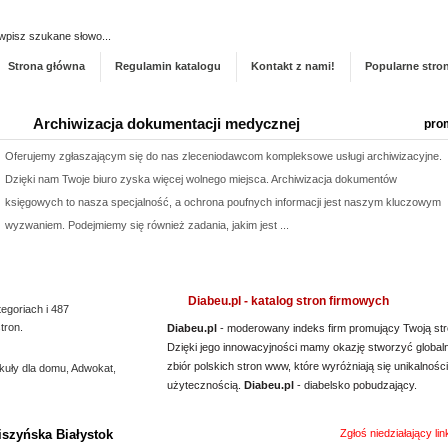
Dodaj stronę do ka
Strona główna
Regulamin katalogu
Kontakt z nami!
Popularne stro
Archiwizacja dokumentacji medycznej
pro
Oferujemy zgłaszającym się do nas zleceniodawcom kompleksowe usługi archiwizacyjne.
Dzięki nam Twoje biuro zyska więcej wolnego miejsca. Archiwizacja dokumentów
księgowych to nasza specjalność, a ochrona poufnych informacji jest naszym kluczowym
wyzwaniem. Podejmiemy się również zadania, jakim jest ...
Profile aluminiowe Łódź
pro
Jesteśmy firmą dostarczającą najwyższej klasy wyroby z metalu i przybory do napraw.
Diabeu.pl - katalog stron firmowych
tegoriach i 487
Prowadzony przez nas sklep metalowy Łódź wyróżnia się obszerną listą produktów,
tron.
Diabeu.pl
- moderowany indeks firm promujący Twoją str
przydatnych tak samo w domu, jak i na zewnątrz. Nasza propozycja obejmuje m. in.
Dzięki jego innowacyjności mamy okazję stworzyć global
zbiór polskich stron www, które wyróżniają się unikalności
kuły dla domu
wytrzymałe wkręty Łódź oraz oryginalnie wyglądające met...
,
Adwokat
,
użytecznością.
Diabeu.pl
- diabelsko pobudzający.
Kalendarz podkładka pod mysz
pro
iszyńska Białystok
Zgłoś niedziałający li
Szukasz przykuwających uwagę gadżetów promocyjnych, typu podkładka pod mysz?