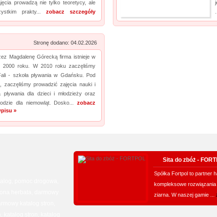
ęcia prowadzą nie tylko teoretycy, ale
ystkim prakty...
zobacz szczegóły
.
Stronę dodano: 04.02.2026
zez Magdalenę Górecką firma istnieje w
 2000 roku. W 2010 roku zaczęliśmy
Fali - szkoła pływania w Gdańsku. Pod
 zaczęliśmy prowadzić zajęcia nauki i
a pływania dla dzieci i młodzieży oraz
odzie dla niemowląt. Dosko...
zobacz
pisu »
Sita do zbóż - FOR
Spółka Fortpol to partner 
talog
pomoc drogowa
,
,
kompleksowe rozwiązania d
lona herbata
darmowy
,
ziarna. W naszej gamie ...
rmowy katalog stron
,
n
katalog stron
katalog
,
,