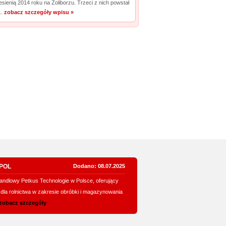
jesienią 2014 roku na Żoliborzu. Trzeci z nich powstał
..
zobacz szczegóły wpisu »
TPOL
Dodano: 08.07.2025
handlowy Petkus Technologie w Polsce, oferujący
la rolnictwa w zakresie obróbki i magazynowania
zobacz szczegóły