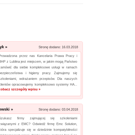
Zobacz szczegóły wpisu »
Promuj stronę w okienku!
mowane strony w katalogu!
Data dodania: 22.07.2026
Zobacz szczegóły wpisu »
yk »
Stronę dodano: 16.03.2018
Promuj stronę w okienku!
Prowadzona przez nas Kancelaria Prawa Pracy i
BHP z Lublina jest miejscem, w jakim mogą Państwo
zamówić dla siebie kompleksowe usługi w ramach
mowane strony w katalogu!
bezpieczeństwa i higieny pracy. Zajmujemy się
szkoleniami, wdrażaniem przepisów. Dla naszych
Data dodania: 07.07.2026
klientów opracowujemy kompleksowo systemy HA...
Zobacz szczegóły wpisu »
zobacz szczegóły wpisu »
Promuj stronę w okienku!
ewski »
Stronę dodano: 03.04.2018
mowane strony w katalogu!
Szukasz firmy zajmującej się szkoleniami
związanymi z EMC? Odwiedź firmę Emc Solution,
Data dodania: 16.07.2026
która specjalizuje się w dziedzinie kompatybilności
Zobacz szczegóły wpisu »