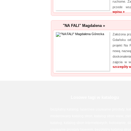
ruchome. Zaj
przede wsz
wpisu »
"NA FALI" Magdalena »
Założona pr
Gdańsku od
projekt Na 
nową nazwą,
doskonaleni
zajęcia w w
szczegóły w
Losowe tagi w katalogu
bezpłatny katalog
laserowe usuwanie prostaty
ka
,
,
moderowany katalog stron
katalog stron www
zie
,
,
katalog
katalog stron internetowych
holowanie
da
,
,
,
usuwanie prostaty laserem
bezpłatny katalog stro
,