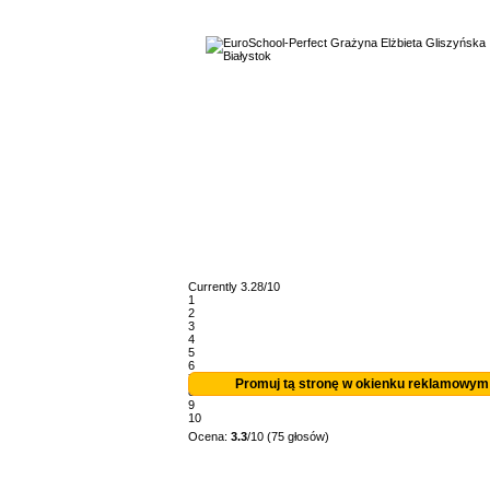
Currently 3.28/10
1
2
3
4
5
6
7
Promuj tą stronę w okienku reklamowym
8
9
10
Ocena:
3.3
/10 (75 głosów)