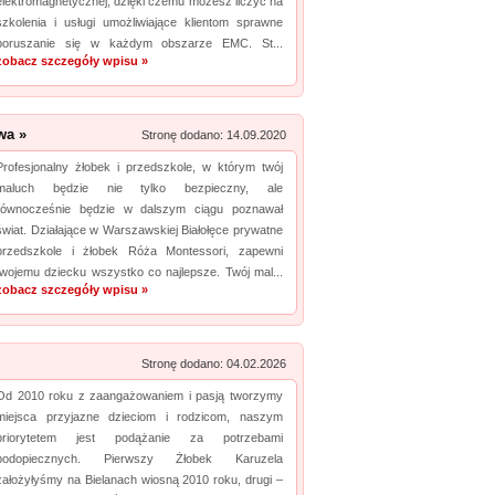
elektromagnetycznej, dzięki czemu możesz liczyć na
szkolenia i usługi umożliwiające klientom sprawne
Promuj stronę w okienku!
poruszanie się w każdym obszarze EMC. St...
zobacz szczegóły wpisu »
mowane strony w katalogu!
Data dodania: 28.07.2026
wa »
Stronę dodano: 14.09.2020
Zobacz szczegóły wpisu »
Profesjonalny żłobek i przedszkole, w którym twój
maluch będzie nie tylko bezpieczny, ale
Promuj stronę w okienku!
równocześnie będzie w dalszym ciągu poznawał
świat. Działające w Warszawskiej Białołęce prywatne
przedszkole i żłobek Róża Montessori, zapewni
twojemu dziecku wszystko co najlepsze. Twój mal...
zobacz szczegóły wpisu »
Stronę dodano: 04.02.2026
Od 2010 roku z zaangażowaniem i pasją tworzymy
miejsca przyjazne dzieciom i rodzicom, naszym
priorytetem jest podążanie za potrzebami
podopiecznych. Pierwszy Żłobek Karuzela
założyłyśmy na Bielanach wiosną 2010 roku, drugi –