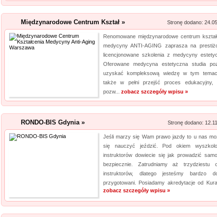
Rehabilitacja niemo
Międzynarodowe Centrum Kształ »
Stronę dodano: 24.0
Mikropolaryzacja mózgu, to jed
Renomowane międzynarodowe centrum kształ
o powrót do pełnej sprawności 
medycyny ANTI-AGING zaprasza na prestiż
nieinwazyjna. Wykonuje ją Ośr
licencjonowane szkolenia z medycyny estetyc
Michałkowo. Oczywiście poza t
Oferowane medycyna estetyczna studia po
uzyskać kompleksową wiedzę w tym temac
dopasowan...
także w pełni przejść proces edukacyjny, 
pozw...
zobacz szczegóły wpisu »
RONDO-BIS Gdynia »
Stronę dodano: 12.1
Jeśli marzy się Wam prawo jazdy to u nas mo
się nauczyć jeździć. Pod okiem wyszkol
instruktorów dowiecie się jak prowadzić sam
bezpiecznie. Zatrudniamy aż trzydziestu 
instruktorów, dlatego jesteśmy bardzo d
przygotowani. Posiadamy akredytacje od Kurato
zobacz szczegóły wpisu »