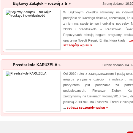
Bajkowy Zakątek – rozwój z tr »
Stronę dodano: 16.1
W Bajkowym Zakątku stawiamy na indywid
podejście do każdego dziecka, rozumiejąc, że 
z nich ma swoje tempo i unikalne potrzeby. 
żłobki i przedszkola w Rzeszowie, Świl
Ropczycach oferują bogate programy eduka
oparte na filozofii Reggio Emilia, która kładz...
zo
szczegóły wpisu »
Przedszkole KARUZELA »
Stronę dodano: 04.0
Od 2010 roku z zaangażowaniem i pasją two
miejsca przyjazne dzieciom i rodzicom, n
priorytetem jest podążanie za potrze
podopiecznych. Pierwszy Żłobek Karu
założyłyśmy na Bielanach wiosną 2010 roku, dr
jesienią 2014 roku na Żoliborzu. Trzeci z nich p
...
zobacz szczegóły wpisu »