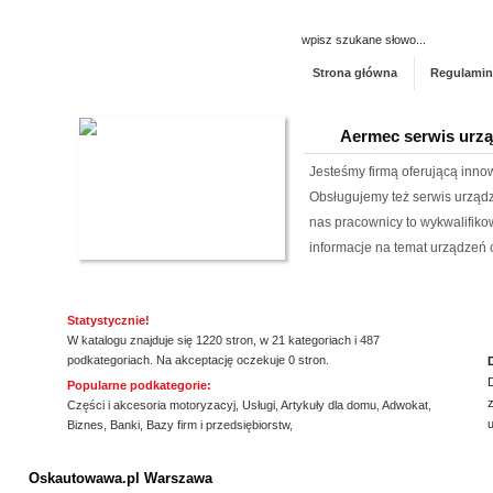
Strona główna
Regulamin
Aermec serwis urz
Jesteśmy firmą oferującą inno
Obsługujemy też serwis urząd
nas pracownicy to wykwalifiko
informacje na temat urządzeń 
wyn...
Szpital Specjalista
Statystycznie!
W katalogu znajduje się 1220 stron, w 21 kategoriach i 487
Szpital Specjalista, to placó
podkategoriach. Na akceptację oczekuje 0 stron.
poradnie, jak i oddział szpita
Popularne podkategorie:
z
także laserowe usuwanie kami
Części i akcesoria motoryzacyj
,
Usługi
,
Artykuły dla domu
,
Adwokat
,
Biznes
,
Banki
,
Bazy firm i przedsiębiorstw
,
laserowa jest powszechna. Daj
ssssssssssssss
Archiwizacja dokum
Oskautowawa.pl Warszawa