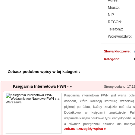
Adres:
jakośc...
Miasto:
Producent opakowa
NIP:
REGON:
Szukasz godnego zaufania dos
Telefon2:
przejrzyj naszą propozycję. U
Województwo:
pasteryzacji i szereg innych 
jeżeli tym, czego szukasz, są wo
Słowa kluczowe:
Lema24.pl - sukienk
Kategorie:
Sklep lema24. pl funkcjonuje j
Zobacz podobne wpisy w tej kategorii:
innych rodzajów odzieży. Ofer
Jest to zarówno odzież damska 
Księgarnia Internetowa PWN - »
Stronę dodano: 17.1
znajdzie dla siebie eleganckie 
Księgarnia internetowa PWN jest warta pole
Profile aluminiowe
osobom, które kochają literaturę wszelak
pięknej po faktu, każdy znajdzie coś dla si
Jesteśmy firmą dostarczającą 
Dodatkowo w księgarni znajdziecie Pań
napraw. Prowadzony przez nas 
wspaniałe książki naukowe typu encyklopedie, at
a również podręczniki szkolne dla naszyc
produktów, przydatnych tak sa
zobacz szczegóły wpisu »
obejmuje m. in. wytrzymałe wkr