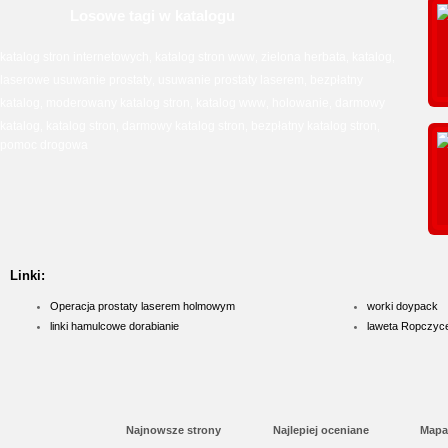
Losowe tagi w katalogu
katalog stron internetowych
katalog stron www
zielona herbata
katalog
,
,
,
,
laserowe usuwanie prostaty
usuwanie prostaty laserem
bezpłatny
,
,
katalog
moderowany katalog stron
katalog www
holowanie
darmowy
,
,
,
,
katalog
katalog stron
darmowy katalog stron
bezpłatny katalog stron
,
,
,
,
pomoc drogowa
Linki:
Operacja prostaty laserem holmowym
worki doypack
linki hamulcowe dorabianie
laweta Ropczyc
Najnowsze strony
Najlepiej oceniane
Mapa