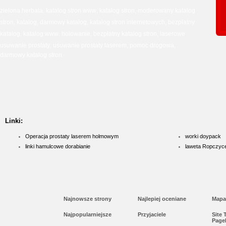
zielona herbata
katalog stron www
katalog stron
moderowany katalog
,
,
,
stron
katalog
darmowy katalog
katalog stron internetowych
bezpłatny
,
,
,
,
katalog
katalog www
holowanie
bezpłatny katalog stron
laserowe
,
,
,
,
usuwanie prostaty
usuwanie prostaty laserem
pomoc drogowa
,
,
,
darmowy katalog stron
Linki:
Operacja prostaty laserem holmowym
worki doypack
linki hamulcowe dorabianie
laweta Ropczyc
Najnowsze strony
Najlepiej oceniane
Mapa
Najpopularniejsze
Przyjaciele
Site
Page