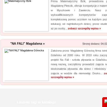
Firma Matematyczny Bzik, prowadzona p
Magdalenę Pietrzik, oferuje korepetycje z matem
w Myszkowie i Zawierciu. Nasz ze
wykwalifikowanych korepetytorów zape
kompleksową pomoc uczniom na każdym poz
edukacji, od najmłodszych dzieci, przez stude
aż po osoby...
zobacz szczegóły wpisu »
"NA FALI" Magdalena »
Stronę dodano: 04.0
Założona przez Magdalenę Górecką firma istni
Gdańsku od 2000 roku. W 2010 roku zaczę
projekt Na Fali - szkoła pływania w Gdańsku
nową nazwą, zaczęliśmy prowadzić zajęcia na
doskonalenia pływania dla dzieci i młodzieży
zajęcia w wodzie dla niemowląt. Dosko...
zo
szczegóły wpisu »
Losowe tagi w katalogu