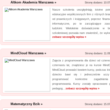
Altkom Akademia Warszawa »
laserowa jest powszechna. Daj
Stronę dodano: 10.0
Nasze szkolenia uwzględniają istotne pot
Producent opakowa
edukacyjne współczesnych firm z różnych bra
od prawniczych i księgowych, poprzez finans
Szukasz godnego zaufania dos
informatyczne, po te zarządzające zas
przejrzyj naszą propozycję. U
ludzkimi. Wieloletnie doświadczenie w b
pasteryzacji i szereg innych 
szkoleniowej pozwala nam stwierdzić, że wykwal
zobacz szczegóły wpisu »
jeżeli tym, czego szukasz, są wo
MindCloud Warszawa »
Stronę dodano: 11.0
Zajęcia z programowania dla dzieci od cztere
czternastu lat, znajdziesz je na kursie MindC
MindCloud prowadzi bowiem kursy, podczas kt
dziecko bawi się i jednocześnie uczy
programować konkretne zagadnien
programowania. Kursy zostały opracowane 
pedagog...
zobacz szczegóły wpisu »
Matematyczny Bzik »
Stronę dodano: 15.0