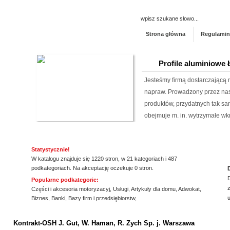
Strona główna
Regulamin
Profile aluminiowe
Jesteśmy firmą dostarczającą 
napraw. Prowadzony przez nas 
produktów, przydatnych tak sa
obejmuje m. in. wytrzymałe wkr
Rehabilitacja niemo
Statystycznie!
Mikropolaryzacja mózgu, to jed
W katalogu znajduje się 1220 stron, w 21 kategoriach i 487
o powrót do pełnej sprawności 
podkategoriach. Na akceptację oczekuje 0 stron.
nieinwazyjna. Wykonuje ją Ośr
Popularne podkategorie:
z
Michałkowo. Oczywiście poza t
Części i akcesoria motoryzacyj
,
Usługi
,
Artykuły dla domu
,
Adwokat
,
Biznes
,
Banki
,
Bazy firm i przedsiębiorstw
,
dopasowan...
ssssssssssssss
Lema24.pl - sukienk
Kontrakt-OSH J. Gut, W. Haman, R. Zych Sp. j. Warszawa