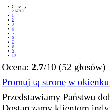
Currently
2.67/10
1
2
3
4
5
6
7
8
9
10
Ocena:
2.7
/10 (52 głosów)
Promuj tą stronę w okienk
Przedstawiamy Państwu dob
Dostarczamy klientom indy