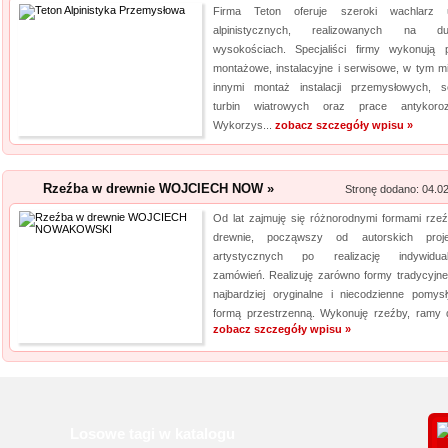
Firma Teton oferuje szeroki wachlarz 
alpinistycznych, realizowanych na du
wysokościach. Specjaliści firmy wykonują 
montażowe, instalacyjne i serwisowe, w tym m
innymi montaż instalacji przemysłowych, s
turbin wiatrowych oraz prace antykoroz
Wykorzys...
zobacz szczegóły wpisu »
Rzeźba w drewnie WOJCIECH NOW »
Stronę dodano: 04.0
Od lat zajmuję się różnorodnymi formami rze
drewnie, począwszy od autorskich proj
artystycznych po realizację indywidua
zamówień. Realizuję zarówno formy tradycyjne 
najbardziej oryginalne i niecodzienne pomys
formą przestrzenną. Wykonuję rzeźby, ramy d
zobacz szczegóły wpisu »
Losowe tagi w katalogu