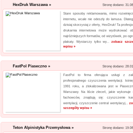
jakośc...
HexDruk Warszawa »
Stronę dodano: 31.0
Stare sposoby reklamowania, mimo rozwinięci
Producent opakowa
internetu, wcale nie odeszły do lamusa. Dlateg
dzisiaj skorzystaj z oferty, HexDruk! Ta profesj
Szukasz godnego zaufania dos
drukarnia internetowa może wydrukować ob
przejrzyj naszą propozycję. U
najróżniejszych formatów, od wizytówek, po og
pasteryzacji i szereg innych 
plakaty. Wystarczy tylko wy...
zobacz szcz
jeżeli tym, czego szukasz, są wo
wpisu »
FastPol Piaseczno »
Stronę dodano: 28.0
FastPol to firma oferująca usługi z za
profesjonalnego czyszczenia wentylacji. Istnie
1991 roku, a zlokalizowana jest w Piaseczn
Warszawy. Na liście zleceń, jakie wykonuje 
fachowców, znajdują się: czyszczenie ka
wentylacji, czyszczenie central wentylacyj...
zo
szczegóły wpisu »
Teton Alpinistyka Przemysłowa »
Stronę dodano: 19.0