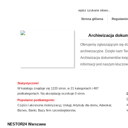
Strona główna
Regulamin
Archiwizacja dokum
Oferujemy zgłaszającym się 
archiwizacyjne. Dzięki nam Tw
Archiwizacja dokumentów księ
informacji jest naszym klucz
jakim jest ...
Lema24.pl - sukienk
Statystycznie!
W katalogu znajduje się 1220 stron, w 21 kategoriach i 487
Sklep lema24. pl funkcjonuje j
podkategoriach. Na akceptację oczekuje 0 stron.
innych rodzajów odzieży. Ofer
Popularne podkategorie:
z
Jest to zarówno odzież damska 
Części i akcesoria motoryzacyj
,
Usługi
,
Artykuły dla domu
,
Adwokat
,
Biznes
,
Banki
,
Bazy firm i przedsiębiorstw
,
znajdzie dla siebie eleganckie 
ssssssssssssss
Rehabilitacja niemo
NESTOR24 Warszawa