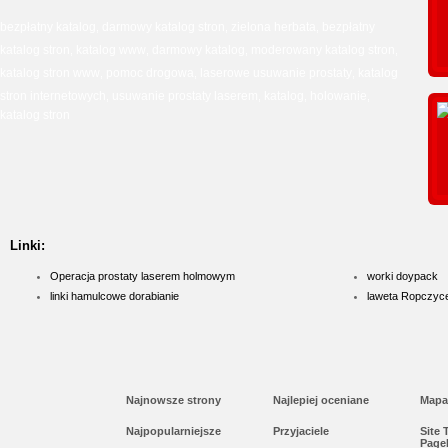
bezpłatny katalog
darmowy katalog stron
zielona herbata
bezpłatny
,
,
,
katalog stron
katalog www
darmowy katalog
moderowany katalog stron
,
,
,
,
katalog stron www
pomoc drogowa
laserowe usuwanie prostaty
katalog
,
,
,
stron internetowych
usuwanie prostaty laserem
katalog
holowanie
,
,
,
,
katalog stron
Linki:
Operacja prostaty laserem holmowym
worki doypack
linki hamulcowe dorabianie
laweta Ropczyc
Najnowsze strony
Najlepiej oceniane
Mapa
Najpopularniejsze
Przyjaciele
Site
Page