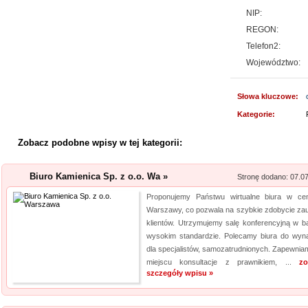
wyn...
NIP:
REGON:
Profile aluminiowe
Telefon2:
Jesteśmy firmą dostarczającą 
Województwo:
napraw. Prowadzony przez nas 
produktów, przydatnych tak sa
Słowa kluczowe:
obejmuje m. in. wytrzymałe wkr
Kategorie:
Szpital Specjalista
Zobacz podobne wpisy w tej kategorii:
Szpital Specjalista, to placó
poradnie, jak i oddział szpita
Biuro Kamienica Sp. z o.o. Wa »
Stronę dodano: 07.0
także laserowe usuwanie kami
Proponujemy Państwu wirtualne biura w ce
laserowa jest powszechna. Daj
Warszawy, co pozwala na szybkie zdobycie zau
klientów. Utrzymujemy salę konferencyjną w b
Kalendarz podkład
wysokim standardzie. Polecamy biura do wyna
dla specjalistów, samozatrudnionych. Zapewnia
Szukasz przykuwających uwag
miejscu konsultacje z prawnikiem, ...
zo
mysz? Niezwłocznie zapoznaj 
szczegóły wpisu »
myszki dla graczy, a jeżeli ty
mysz, również ją u nas znajdzi