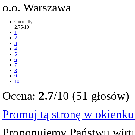
Currently
2.75/10
1
2
3
4
5
6
7
8
9
10
Ocena:
2.7
/10 (51 głosów)
Promuj tą stronę w okienk
Proponujemy Państwu wirtu