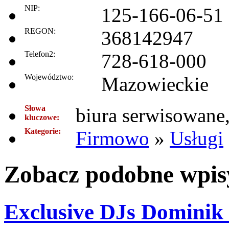
NIP:
125-166-06-51
REGON:
368142947
Telefon2:
728-618-000
Województwo:
Mazowieckie
Słowa
biura serwisowane,
kluczowe:
Kategorie:
Firmowo
»
Usługi
Zobacz podobne wpisy
Exclusive DJs Dominik