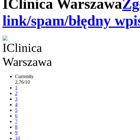
IClinica Warszawa
Zg
link/spam/błędny wpi
Currently
2.76/10
1
2
3
4
5
6
7
8
9
10