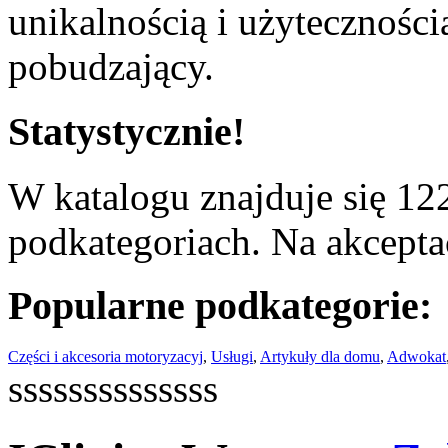
unikalnością i użyteczności
pobudzający.
Statystycznie!
W katalogu znajduje się 122
podkategoriach. Na akceptac
Popularne podkategorie:
Części i akcesoria motoryzacyj
,
Usługi
,
Artykuły dla domu
,
Adwokat
ssssssssssssss