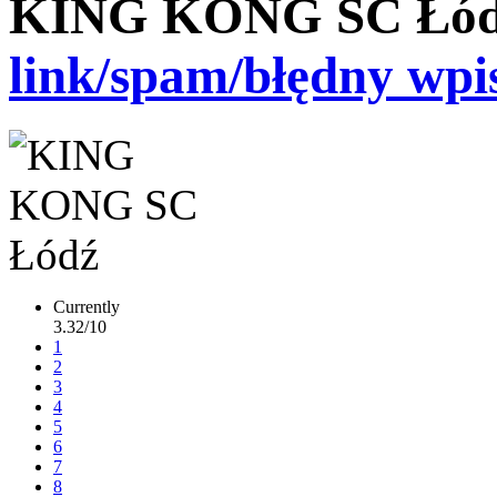
KING KONG SC Łó
link/spam/błędny wpi
Currently
3.32/10
1
2
3
4
5
6
7
8