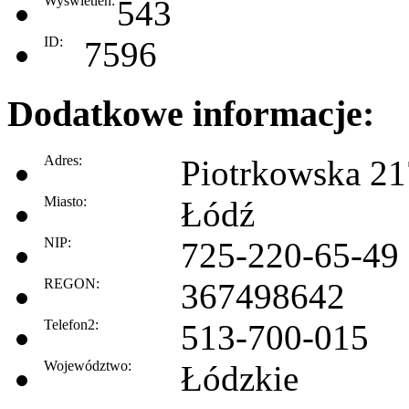
Wyświetleń:
543
ID:
7596
Dodatkowe informacje:
Adres:
Piotrkowska 21
Miasto:
Łódź
NIP:
725-220-65-49
REGON:
367498642
Telefon2:
513-700-015
Województwo:
Łódzkie