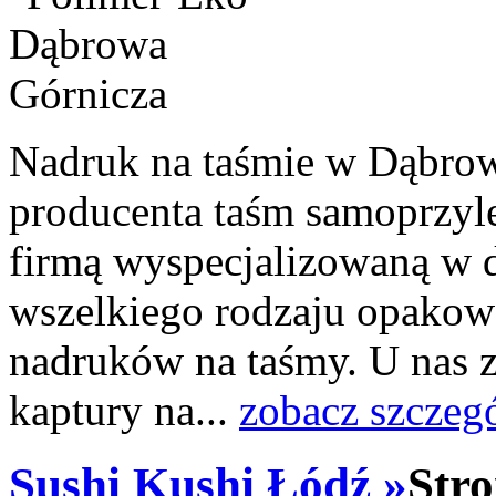
Nadruk na taśmie w Dąbrow
producenta taśm samoprzyl
firmą wyspecjalizowaną w d
wszelkiego rodzaju opakowa
nadruków na taśmy. U nas 
kaptury na...
zobacz szczeg
Sushi Kushi Łódź »
Stro