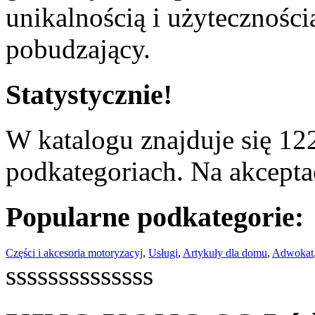
unikalnością i użyteczności
pobudzający.
Statystycznie!
W katalogu znajduje się 122
podkategoriach. Na akceptac
Popularne podkategorie:
Części i akcesoria motoryzacyj
,
Usługi
,
Artykuły dla domu
,
Adwokat
ssssssssssssss