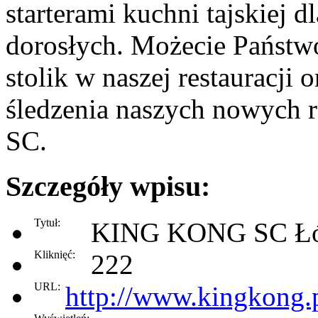
starterami kuchni tajskiej d
dorosłych. Możecie Państw
stolik w naszej restauracji 
śledzenia naszych nowyc
SC.
Szczegóły wpisu:
Tytuł:
KING KONG SC Ł
Kliknięć:
222
URL:
http://www.kingkong.