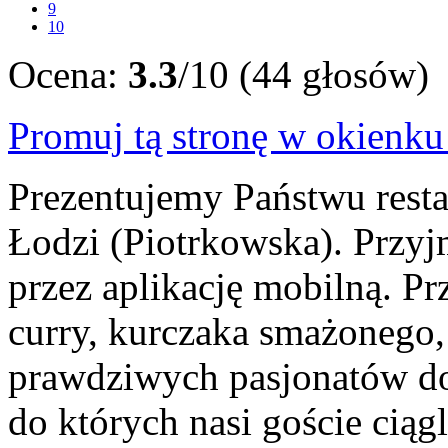
9
10
Ocena:
3.3
/10 (44 głosów)
Promuj tą stronę w okienk
Prezentujemy Państwu resta
Łodzi (Piotrkowska). Przy
przez aplikację mobilną. P
curry, kurczaka smażonego,
prawdziwych pasjonatów do
do których nasi goście cią