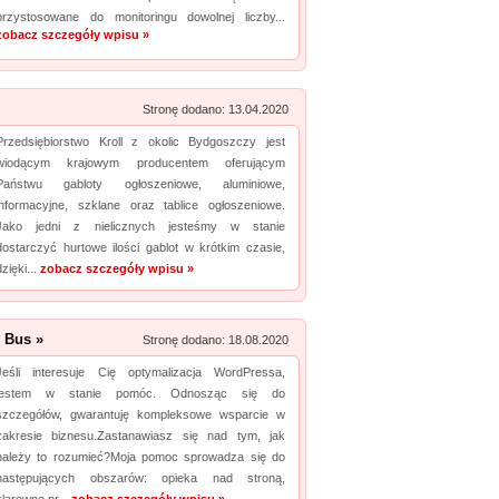
przystosowane do monitoringu dowolnej liczby...
zobacz szczegóły wpisu »
Promuj stronę w okienku!
mowane strony w katalogu!
Stronę dodano: 13.04.2020
Data dodania: 13.07.2026
Przedsiębiorstwo Kroll z okolic Bydgoszczy jest
Zobacz szczegóły wpisu »
wiodącym krajowym producentem oferującym
Państwu gabloty ogłoszeniowe, aluminiowe,
Promuj stronę w okienku!
informacyjne, szklane oraz tablice ogłoszeniowe.
Jako jedni z nielicznych jesteśmy w stanie
dostarczyć hurtowe ilości gablot w krótkim czasie,
dzięki...
zobacz szczegóły wpisu »
 Bus »
Stronę dodano: 18.08.2020
Jeśli interesuje Cię optymalizacja WordPressa,
jestem w stanie pomóc. Odnosząc się do
szczegółów, gwarantuję kompleksowe wsparcie w
zakresie biznesu.Zastanawiasz się nad tym, jak
należy to rozumieć?Moja pomoc sprowadza się do
następujących obszarów: opieka nad stroną,