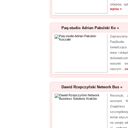
sklepów, opt
wpisu »
Paq-studio Adrian Pakulski Ko »
Zapraszam
PaqStudio
świadcząca 
www i sklep
doświadczen
warunki ws
naszym...
zo
Dawid Rzepczyński Network Bus »
Recenzje,
wzorami W
Znajdzies
szczegółowy 
temat wtycz
na swojej wł