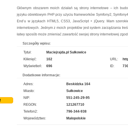
Jesteśmy firmą dostarczającą najwyższej klasy wyroby z metalu i przybory do napraw.
Głównym obszarem moich działań są strony internetowe – ich budo
Prowadzony przez nas sklep metalowy Łódź wyróżnia się obszerną listą produktów,
języku obiektowym PHP przy użyciu frameworków Symfony2, Symfony4 o
przydatnych tak samo w domu, jak i na zewnątrz. Nasza propozycja obejmuje m. in.
End’u w językach HTML5, CSS3, JavaScript + jQuery. Mam szerokie 
wytrzymałe wkręty Łódź oraz oryginalnie wyglądające met...
internetowych. Jednym z moich projektów jest system zarządzania treści
Producent opakowań foliowych
pro
łatwy sposób może zmieniać zawartość swojej strony internetowej zgodn
Szukasz godnego zaufania dostawcy akcesoriów do pakowania? jak najszybciej przejrzyj
Szczegóły wpisu:
naszą propozycję. Uwzględnia ona dobre jakościowo worki do pasteryzacji i szereg
Tytuł:
Maciejrajda.pl Sułkowice
innych wyrobów. Sprzedajemy również worki doypack, a jeżeli tym, czego szukasz, są
Kliknięć:
102
URL:
htt
worki do sterylizacji, również je u nas nabędziesz....
Wyświetleń:
696
ID:
73
Szpital Specjalista
pro
Dodatkowe informacje:
Adres:
Beskidzka 164
Szpital Specjalista, to placówka na najwyższym poziomie. Działają tam zarówno poradnie,
jak i oddział szpitalny. Wykonuje się tam usuwanie prostaty laserem, a także laserowe
Miasto:
Sułkowice
usuwanie kamieni nerkowych. Jak więc widać, operacja laserowa jest powszechna. Daje
NIP:
551-245-29-95
!
to pacjentom możliwość szybkiego powrotu d...
REGON:
121267710
Telefon2:
796-344-938
Aermec serwis urządzeń
pro
Województwo:
Małopolskie
Jesteśmy firmą oferującą innowacyjne urządzenia dla systemów chłodzenia. Obsługujemy