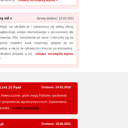
klarowne pr...
zobacz szczegóły wpisu »
ną od »
Stronę dodano: 12.03.2021
Wejdź na ultrabike.pl i zainteresuj się pełną ofertą
najlepszego sklepu internetowego z akcesoriami dla
rowerów. Złóż zamówienie już teraz i zdecyduj się na
opony, siodełko, kask rowerowy, adapter do osi
pełnej, a także na rękawiczki i koszyk na kierownicę.
Ultrabike posiada w sw...
zobacz szczegóły wpisu
»
czek 24 Pawł
Dodano: 24.02.2018
na Kielecczyźnie, gdzie mogą Państwo spróbować
ch gospodarstw agroturystycznych. Zapewniamy
komfor...
zobacz szczegóły
.pl
Dodano: 18.06.2021