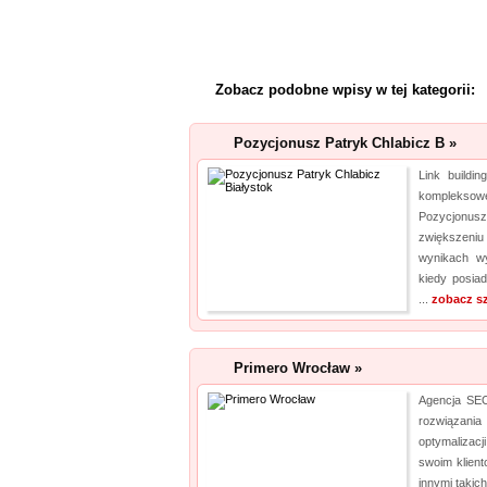
Zobacz podobne wpisy w tej kategorii:
Pozycjonusz Patryk Chlabicz B »
Link buildi
kompleksowe
Pozycjon
zwiększeni
wynikach wy
kiedy posiad
...
zobacz s
Primero Wrocław »
Agencja SEO
rozwiązania
optymalizacj
swoim klient
innymi takic