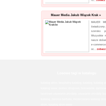
ró...
zobacz 
Mauer Media Jakub Wiącek Krak »
MAUER MED
świadczony 
szeroko po
Wszystkie n
nasze doświ
e-commerce,
oc...
zobacz
Losowe tagi w katalogu
katalog stron
bezpłatny katalog
katalog
katalog s
,
,
,
katalog www
pomoc drogowa
holowanie
darmowy
,
,
,
laserowe usuwanie prostaty
usuwanie prostaty la
,
katalog
zielona herbata
moderowany katalog stro
,
,
stron
katalog stron www
,