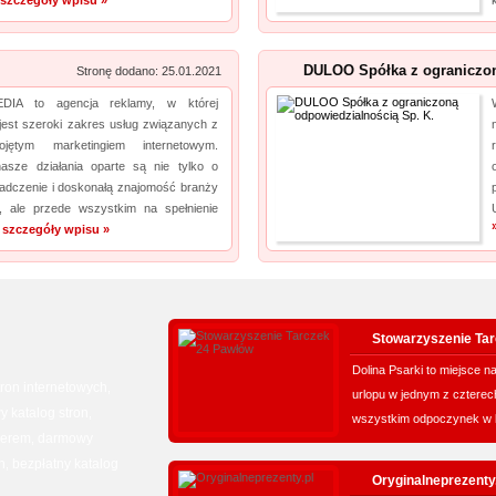
szczegóły wpisu »
DULOO Spółka z ograniczo
Stronę dodano: 25.01.2021
IA to agencja reklamy, w której
jest szeroki zakres usług związanych z
jętym marketingiem internetowym.
asze działania oparte są nie tylko o
adczenie i doskonałą znajomość branży
 ale przede wszystkim na spełnienie
 szczegóły wpisu »
Stowarzyszenie Tar
Dolina Psarki to miejsce 
tron internetowych
,
urlopu w jednym z cztere
 katalog stron
,
wszystkim odpoczynek w 
serem
darmowy
,
n
bezpłatny katalog
,
Oryginalneprezenty