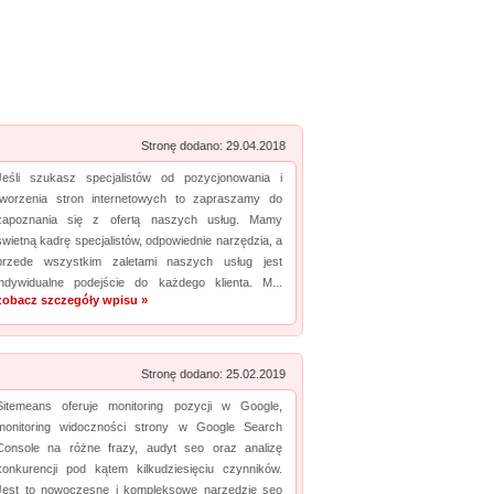
Zobacz szczegóły wpisu »
Promuj stronę w okienku!
mowane strony w katalogu!
Data dodania: 03.07.2026
Stronę dodano: 29.04.2018
Zobacz szczegóły wpisu »
Jeśli szukasz specjalistów od pozycjonowania i
tworzenia stron internetowych to zapraszamy do
Promuj stronę w okienku!
zapoznania się z ofertą naszych usług. Mamy
świetną kadrę specjalistów, odpowiednie narzędzia, a
przede wszystkim zaletami naszych usług jest
mowane strony w katalogu!
indywidualne podejście do każdego klienta. M...
zobacz szczegóły wpisu »
Data dodania: 20.07.2026
Zobacz szczegóły wpisu »
Promuj stronę w okienku!
Stronę dodano: 25.02.2019
Sitemeans oferuje monitoring pozycji w Google,
mowane strony w katalogu!
monitoring widoczności strony w Google Search
Console na różne frazy, audyt seo oraz analizę
Data dodania: 29.06.2026
konkurencji pod kątem kilkudziesięciu czynników.
Jest to nowoczesne i kompleksowe narzędzie seo
Zobacz szczegóły wpisu »