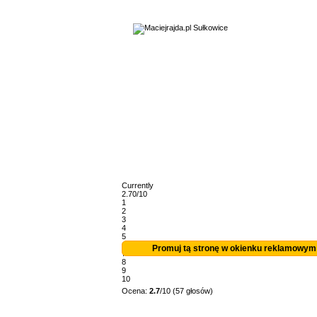
Currently
2.70/10
1
2
3
4
5
6
Promuj tą stronę w okienku reklamowym
7
8
9
10
Ocena:
2.7
/10 (57 głosów)