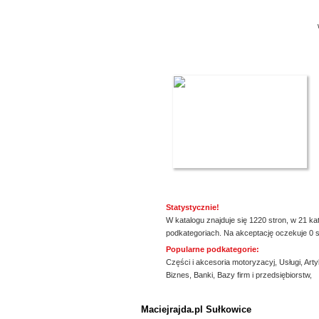
Statystycznie!
W katalogu znajduje się 1220 stron, w 21 ka
podkategoriach. Na akceptację oczekuje 0 s
Popularne podkategorie:
Części i akcesoria motoryzacyj
,
Usługi
,
Arty
Biznes
,
Banki
,
Bazy firm i przedsiębiorstw
,
ssssssssssssss
Maciejrajda.pl Sułkowice