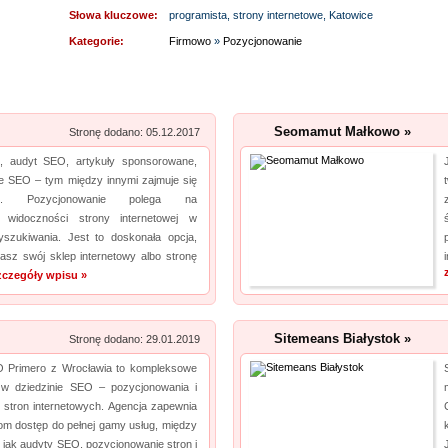
też serwis urządzeń Climaveneta i innych marek. Reprezentujący nas pracownicy to
Słowa kluczowe:
programista, strony internetowe, Katowice
wykwalifikowani fachowcy, posiadający wszystkie istotne informacje na temat urządzeń
Kategorie:
Firmowo
»
Pozycjonowanie
chłodniczych. Nasza oferta uwzględnia również wyn...
Kalendarz podkładka pod mysz
pro
Seomamut Małkowo »
Szukasz przykuwających uwagę gadżetów promocyjnych, typu podkładka pod mysz?
Stronę dodano: 05.12.2017
Niezwłocznie zapoznaj się z naszą ofertą. Wytwarzamy podkładki pod myszki dla graczy,
ng, audyt SEO, artykuły sponsorowane,
a jeżeli tym czego szukasz jest kalendarz podkładka pod mysz, również ją u nas
 SEO – tym między innymi zajmuje się
usz. Pozycjonowanie polega na
znajdziesz. Nasze artykuły zrobione są z najlepszej jakośc...
u widoczności strony internetowej w
szukiwania. Jest to doskonała opcja,
Archiwizacja dokumentacji medycznej
pro
asz swój sklep internetowy albo stronę
zczegóły wpisu »
Oferujemy zgłaszającym się do nas zleceniodawcom kompleksowe usługi archiwizacyjne.
Dzięki nam Twoje biuro zyska więcej wolnego miejsca. Archiwizacja dokumentów
księgowych to nasza specjalność, a ochrona poufnych informacji jest naszym kluczowym
Sitemeans Białystok »
Stronę dodano: 29.01.2019
wyzwaniem. Podejmiemy się również zadania, jakim jest ...
 Primero z Wrocławia to kompleksowe
HYDRO-PLAN Maków Mazowiecki
pro
 w dziedzinie SEO – pozycjonowania i
i stron internetowych. Agencja zapewnia
Pozwolenie wodnoprawne jest wymagane prawem w ściśle określonych sytuacjach.
om dostęp do pełnej gamy usług, między
Niedopełnienie uzyskania tego pozwolenia może wywołać poważne skutki prawne. Firma
h jak audyty SEO, pozycjonowanie stron i