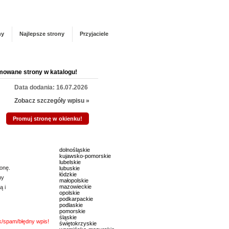
Panel zarządzania
Zarejestruj się
talogu!
ny
Najlepsze strony
Przyjaciele
mowane strony w katalogu!
Data dodania: 16.07.2026
Zobacz szczegóły wpisu »
Promuj stronę w okienku!
mowane strony w katalogu!
dolnośląskie
kujawsko-pomorskie
Data dodania: 22.07.2026
lubelskie
onę.
lubuskie
Zobacz szczegóły wpisu »
łódzkie
ny
małopolskie
mazowieckie
ą i
Promuj stronę w okienku!
opolskie
podkarpackie
podlaskie
pomorskie
mowane strony w katalogu!
śląskie
nk/spam/błędny wpis!
świętokrzyskie