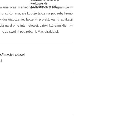
warmińsko-mazurskie
Data dodania: 16.07.2026
wielkopolskie
zachodniopomorskie
wanie oraz marketing internetowy. Programuję w
Zobacz szczegóły wpisu »
raz Kohana, ale koduję także na potrzeby Front-
Promuj stronę w okienku!
doświadczenie, także w projektowaniu aplikacji
ą na stronie internetowej, dzięki któremu klient w
mowane strony w katalogu!
ie ze swoimi potrzebami. Maciejrajda.pl.
Data dodania: 02.07.2026
Zobacz szczegóły wpisu »
p://maciejrajda.pl
Promuj stronę w okienku!
03
mowane strony w katalogu!
Data dodania: 28.07.2026
Zobacz szczegóły wpisu »
Promuj stronę w okienku!
mowane strony w katalogu!
Data dodania: 07.07.2026