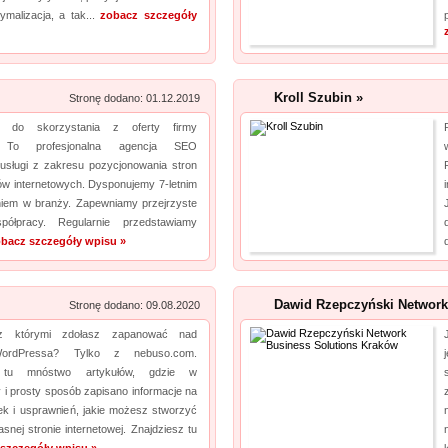
ymalizacja, a tak...
zobacz szczegóły
Hydro-Plan pomaga takowe uzyskać, przygotowując operaty wodnoprawne. Są one
niezbędne w takim wypadku. Dodatkowo Hydro-Plan opracowuje plany...
Rehabilitacja niemowląt Bielsko Biała
pro
Kroll Szubin »
Stronę dodano: 01.12.2019
Mikropolaryzacja mózgu, to jedna z terapii, która pozwala osiągać efekty w walce o powrót
y do skorzystania z oferty firmy
do pełnej sprawności dziecka. Mikropolaryzacja jest bezbolesna i nieinwazyjna. Wykonuje
. To profesjonalna agencja SEO
ją Ośrodek Intensywnej Rehabilitacji Dzieci Michałkowo. Oczywiście poza tym
usługi z zakresu pozycjonowania stron
wdrażanych jest wiele innych terapii dopasowan...
ów internetowych. Dysponujemy 7-letnim
iem w branży. Zapewniamy przejrzyste
półpracy. Regularnie przedstawiamy
bacz szczegóły wpisu »
Dawid Rzepczyński Network
Stronę dodano: 09.08.2020
 z którymi zdołasz zapanować nad
ordPressa? Tylko z nebuso.com.
z tu mnóstwo artykułów, gdzie w
i prosty sposób zapisano informacje na
ek i usprawnień, jakie możesz stworzyć
asnej stronie internetowej. Znajdziesz tu