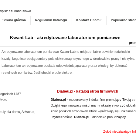
Dodaj stronę do ka
Strona główna
Regulamin katalogu
Kontakt z nami!
Popularne stro
Kwant-Lab - akredytowane laboratorium pomiarowe
pro
Akredytowane laboratorium pomiarowe Kwant-Lab to miejsce, które powinien odwiedzić
każdy, kogo interesują pomiary pola elektromagnetycznego w środowisku pracy i nie tylko.
Laboratorium akredytowane posiada odpowiednią aparaturę oraz wiedzę, by dokonać
rzetelnych pomiarów. Jeśli chodzi o pole elektro...
Lema24.pl - sukienki damskie xxl
pro
Diabeu.pl - katalog stron firmowych
tegoriach i 487
Sklep lema24. pl funkcjonuje jako sklep detaliczny oraz hurtownia sukienek i innych
tron.
Diabeu.pl
- moderowany indeks firm promujący Twoją str
rodzajów odzieży. Oferta jest nieustannie poszerzana o nowe modele. Jest to zarówno
Dzięki jego innowacyjności mamy okazję stworzyć global
odzież damska xxl, jak i rozmiary mniejsze. Każda kobieta znajdzie dla siebie eleganckie
zbiór polskich stron www, które wyróżniają się unikalności
kuły dla domu
,
Adwokat
,
sukienki xxl, jak i wygodny komplet dresowy...
użytecznością.
Diabeu.pl
- diabelsko pobudzający.
Profile aluminiowe Łódź
pro
Zgłoś niedziałający li