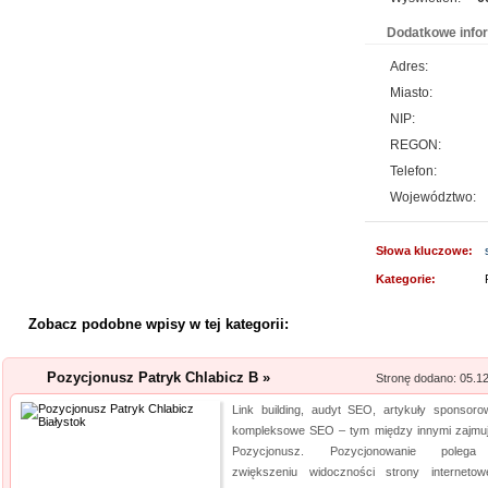
Kwant-Lab - akred
Dodatkowe info
Akredytowane laboratorium po
Adres:
odwiedzić każdy, kogo intere
Miasto:
środowisku pracy i nie tylko.
NIP:
aparaturę oraz wiedzę, by dok
REGON:
elektro...
Telefon:
Województwo:
Lema24.pl - sukienk
Sklep lema24. pl funkcjonuje j
Słowa kluczowe:
innych rodzajów odzieży. Ofer
Kategorie:
Jest to zarówno odzież damska 
znajdzie dla siebie eleganckie 
Zobacz podobne wpisy w tej kategorii:
Producent opakowa
Pozycjonusz Patryk Chlabicz B »
Stronę dodano: 05.1
Szukasz godnego zaufania dos
Link building, audyt SEO, artykuły sponsoro
przejrzyj naszą propozycję. U
kompleksowe SEO – tym między innymi zajmuj
pasteryzacji i szereg innych 
Pozycjonusz. Pozycjonowanie poleg
zwiększeniu widoczności strony interneto
jeżeli tym, czego szukasz, są wo