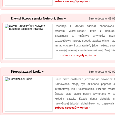
zobacz szczegóły wpisu »
Dawid Rzepczyński Network Bus »
Stronę dodano: 09.0
Recenzje, z którymi zdołasz zapanować
wzorami WordPressa? Tylko z nebuso.
Znajdziesz tu mnóstwo artykułów, gdz
szczegółowy i prosty sposób zapisano informac
temat wtyczek i usprawnień, jakie możesz stw
na swojej własnej stronie internetowej. Znajdzi
ró...
zobacz szczegóły wpisu »
Fieropizza.pl Łódź »
Stronę dodano: 07.0
Fiero pizza dostarcza jedzenie na dowóz w Ł
Zamówienia mogą być składane poprzez s
internetową, jak i telefonicznie. Pizzeria gwar
świeże oraz ciepłe posiłki wykonane w b
krótkim czasie. Każde dania składają 
najwyższej jakości składników, co zapewnia 
zobacz szczegóły wpisu »