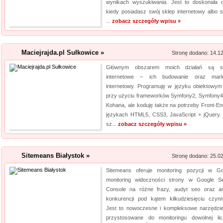
wynikach wyszukiwania. Jest to doskonała o
kiedy posiadasz swój sklep internetowy albo s
Rehabilitacja niemo
...
zobacz szczegóły wpisu »
Mikropolaryzacja mózgu, to jed
o powrót do pełnej sprawności 
Maciejrajda.pl Sułkowice »
Stronę dodano: 14.1
nieinwazyjna. Wykonuje ją Ośr
Michałkowo. Oczywiście poza t
Głównym obszarem moich działań są st
dopasowan...
internetowe – ich budowanie oraz mark
internetowy. Programuję w języku obiektowy
przy użyciu frameworków Symfony2, Symfony4
Archiwizacja dokum
Kohana, ale koduję także na potrzeby Front-En
Oferujemy zgłaszającym się 
językach HTML5, CSS3, JavaScript + jQuery
sz...
zobacz szczegóły wpisu »
archiwizacyjne. Dzięki nam Tw
Archiwizacja dokumentów księ
informacji jest naszym klucz
Sitemeans Białystok »
Stronę dodano: 25.0
jakim jest ...
Sitemeans oferuje monitoring pozycji w Go
monitoring widoczności strony w Google S
Console na różne frazy, audyt seo oraz an
konkurencji pod kątem kilkudziesięciu czynn
Jest to nowoczesne i kompleksowe narzędzi
przystosowane do monitoringu dowolnej licz