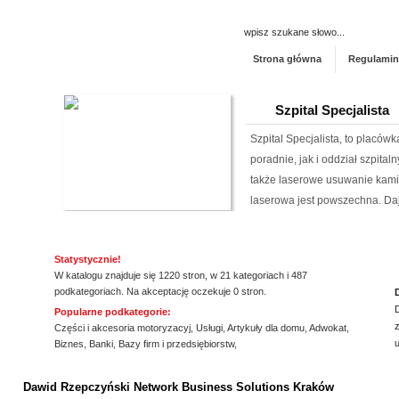
Strona główna
Regulamin
Szpital Specjalista
Szpital Specjalista, to placó
poradnie, jak i oddział szpita
także laserowe usuwanie kami
laserowa jest powszechna. Daj
Aermec serwis urz
Statystycznie!
Jesteśmy firmą oferującą inno
W katalogu znajduje się 1220 stron, w 21 kategoriach i 487
Obsługujemy też serwis urząd
podkategoriach. Na akceptację oczekuje 0 stron.
nas pracownicy to wykwalifiko
Popularne podkategorie:
z
informacje na temat urządzeń 
Części i akcesoria motoryzacyj
,
Usługi
,
Artykuły dla domu
,
Adwokat
,
Biznes
,
Banki
,
Bazy firm i przedsiębiorstw
,
wyn...
ssssssssssssss
HYDRO-PLAN Makó
Dawid Rzepczyński Network Business Solutions Kraków