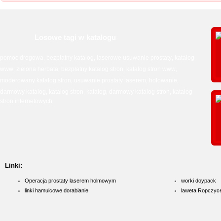
Losowe tagi w katalogu
pomoc drogowa
bezpłatny katalog
laserowe usuwanie prostaty
katalog
,
,
,
www
zielona herbata
bezpłatny katalog stron
katalog stron www
,
,
,
,
moderowany katalog stron
usuwanie prostaty laserem
holowanie
,
,
,
darmowy katalog
katalog stron
katalog
darmowy katalog stron
katalog
,
,
,
,
stron internetowych
Linki:
Operacja prostaty laserem holmowym
worki doypack
linki hamulcowe dorabianie
laweta Ropczyc