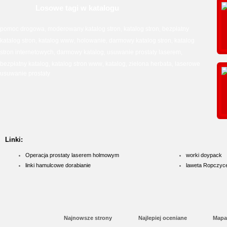
Losowe tagi w katalogu
pomoc drogowa
moderowany katalog stron
katalog stron
bezpłatny
,
,
,
katalog stron
katalog www
holowanie
darmowy katalog stron
katalog
,
,
,
,
stron internetowych
darmowy katalog
usuwanie prostaty laserem
,
,
,
bezpłatny katalog
katalog stron www
katalog
zielona herbata
laserowe
,
,
,
,
usuwanie prostaty
Linki:
Operacja prostaty laserem holmowym
worki doypack
linki hamulcowe dorabianie
laweta Ropczyc
Najnowsze strony
Najlepiej oceniane
Mapa