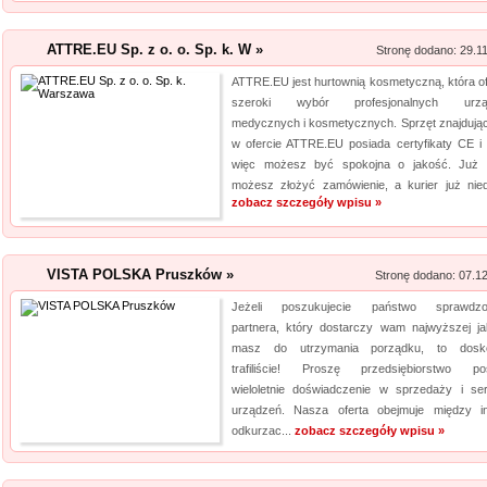
dopasowan...
ATTRE.EU Sp. z o. o. Sp. k. W »
Stronę dodano: 29.1
Profile aluminiowe
ATTRE.EU jest hurtownią kosmetyczną, która of
Jesteśmy firmą dostarczającą 
szeroki wybór profesjonalnych urzą
napraw. Prowadzony przez nas 
medycznych i kosmetycznych. Sprzęt znajdując
produktów, przydatnych tak sa
w ofercie ATTRE.EU posiada certyfikaty CE i
więc możesz być spokojna o jakość. Już 
obejmuje m. in. wytrzymałe wkr
możesz złożyć zamówienie, a kurier już niedł
zobacz szczegóły wpisu »
Aermec serwis urz
Jesteśmy firmą oferującą inno
Obsługujemy też serwis urząd
VISTA POLSKA Pruszków »
Stronę dodano: 07.1
nas pracownicy to wykwalifiko
Jeżeli poszukujecie państwo sprawdzo
informacje na temat urządzeń 
partnera, który dostarczy wam najwyższej ja
wyn...
masz do utrzymania porządku, to dosko
trafiliście! Proszę przedsiębiorstwo po
wieloletnie doświadczenie w sprzedaży i ser
urządzeń. Nasza oferta obejmuje między i
odkurzac...
zobacz szczegóły wpisu »