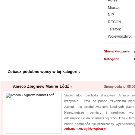
Adres:
Miasto:
Akredytowane laboratorium po
NIP:
odwiedzić każdy, kogo intere
REGON:
środowisku pracy i nie tylko.
Telefon:
aparaturę oraz wiedzę, by dok
Województwo:
elektro...
Archiwizacja dokum
Słowa kluczowe:
Kategorie:
Oferujemy zgłaszającym się 
archiwizacyjne. Dzięki nam Tw
Zobacz podobne wpisy w tej kategorii:
Archiwizacja dokumentów księ
informacji jest naszym klucz
Ameco Zbigniew Maurer Łódź »
Stronę dodano: 05.0
jakim jest ...
Słupki albo pachołki drogowe? Ameco m
Rehabilitacja niemo
wszystko! Firma od ponad trzydziestu pięci
zajmuje się produkowaniem kolejnych pacho
Mikropolaryzacja mózgu, to jed
Najróżniejsze rozmiary i średnice, wyr
o powrót do pełnej sprawności 
odcinające się na tle mrocznej drogi. Dzięki tem
żaden samochód nie przekroczy wyznaczonej 
nieinwazyjna. Wykonuje ją Ośr
zobacz szczegóły wpisu »
Michałkowo. Oczywiście poza t