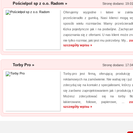
Pościelpol sp z o.o. Radom »
Stronę dodano: 19.0
Oferujemy wygodne i łatwe w zakład
prześcieradło z gumką. Nasi klienci mogą w
sposób wielu rozmiarów. Mamy prześcierad
łózka pojedyncze jak i na podwójne. Zachęca
zapoznania się z ofertami. U nas klient może zn
nie tylko rozmiar, jaki jest mu potrzebny. My...
zo
szczegóły wpisu »
Torby Pro »
Stronę dodano: 17.0
Torby.pro jest firmą, oferującą produkcję 
reklamowych na zamówienie. Nie wahaj się i już 
zdecyduj się na kontakt z specjalistami, którzy
się zarówno zaprojektowaniem jak i produkcją t
Możesz zdecydować się na torby filc
lakierowane, foliowe, papierowe, ...
zo
szczegóły wpisu »