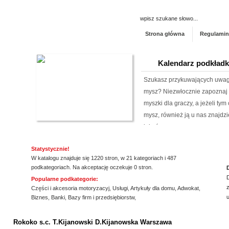
Strona główna
Regulamin
Kalendarz podkład
Szukasz przykuwających uwag
mysz? Niezwłocznie zapoznaj 
myszki dla graczy, a jeżeli ty
mysz, również ją u nas znajdzi
jakośc...
Lema24.pl - sukienk
Statystycznie!
W katalogu znajduje się 1220 stron, w 21 kategoriach i 487
Sklep lema24. pl funkcjonuje j
podkategoriach. Na akceptację oczekuje 0 stron.
innych rodzajów odzieży. Ofer
Popularne podkategorie:
z
Jest to zarówno odzież damska 
Części i akcesoria motoryzacyj
,
Usługi
,
Artykuły dla domu
,
Adwokat
,
Biznes
,
Banki
,
Bazy firm i przedsiębiorstw
,
znajdzie dla siebie eleganckie 
ssssssssssssss
Producent opakowa
Rokoko s.c. T.Kijanowski D.Kijanowska Warszawa