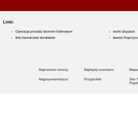
Linki:
Operacja prostaty laserem holmowym
worki doypack
linki hamulcowe dorabianie
laweta Ropczyc
Najnowsze strony
Najlepiej oceniane
Mapa
Najpopularniejsze
Przyjaciele
Site
Page