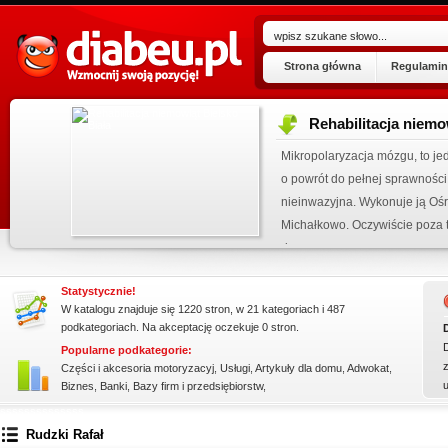
Strona główna
Regulamin
Rehabilitacja niemo
ogu!
Mikropolaryzacja mózgu, to jed
.07.2026
o powrót do pełnej sprawności 
 wpisu »
nieinwazyjna. Wykonuje ją Ośr
kienku!
Michałkowo. Oczywiście poza t
dopasowan...
Statystycznie!
W katalogu znajduje się 1220 stron, w 21 kategoriach i 487
podkategoriach. Na akceptację oczekuje 0 stron.
Popularne podkategorie:
z
Części i akcesoria motoryzacyj
,
Usługi
,
Artykuły dla domu
,
Adwokat
,
Biznes
,
Banki
,
Bazy firm i przedsiębiorstw
,
ssssssssssssss
Rudzki Rafał