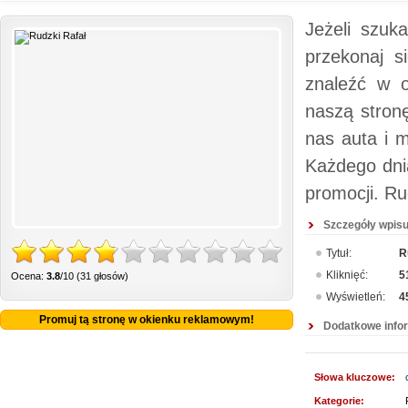
Jeżeli szuk
przekonaj s
znaleźć w o
naszą stronę
nas auta i m
Każdego dni
promocji. Ru
Szczegóły wpisu
Tytuł:
R
Kliknięć:
5
Ocena:
3.8
/10 (31 głosów)
Wyświetleń:
4
Promuj tą stronę w okienku reklamowym!
Dodatkowe info
Słowa kluczowe:
Kategorie: