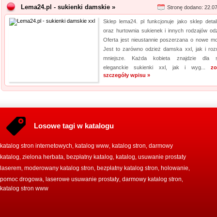
Lema24.pl - sukienki damskie »
Stronę dodano: 22.0
Sklep lema24. pl funkcjonuje jako sklep detal
oraz hurtownia sukienek i innych rodzajów odz
Oferta jest nieustannie poszerzana o nowe mo
Jest to zarówno odzież damska xxl, jak i roz
mniejsze. Każda kobieta znajdzie dla s
eleganckie sukienki xxl, jak i wyg...
zo
szczegóły wpisu »
Losowe tagi w katalogu
katalog stron internetowych
katalog www
katalog stron
darmowy
,
,
,
katalog
zielona herbata
bezpłatny katalog
katalog
usuwanie prostaty
,
,
,
,
laserem
moderowany katalog stron
bezpłatny katalog stron
holowanie
,
,
,
,
pomoc drogowa
laserowe usuwanie prostaty
darmowy katalog stron
,
,
,
katalog stron www