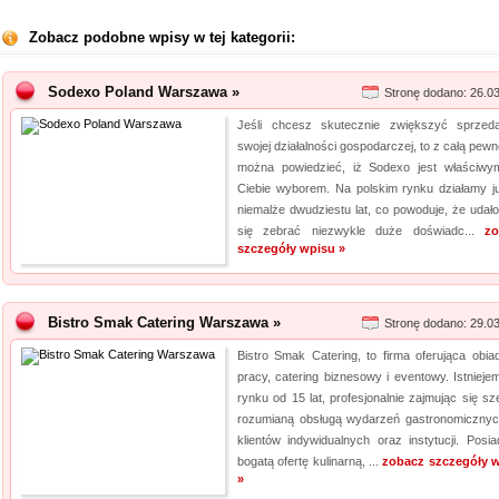
Zobacz podobne wpisy w tej kategorii:
Sodexo Poland Warszawa »
Stronę dodano: 26.0
Jeśli chcesz skutecznie zwiększyć sprze
swojej działalności gospodarczej, to z całą pew
można powiedzieć, iż Sodexo jest właściwy
Ciebie wyborem. Na polskim rynku działamy j
niemalże dwudziestu lat, co powoduje, że udał
się zebrać niezwykle duże doświadc...
zo
szczegóły wpisu »
Bistro Smak Catering Warszawa »
Stronę dodano: 29.0
Bistro Smak Catering, to firma oferująca obia
pracy, catering biznesowy i eventowy. Istnieje
rynku od 15 lat, profesjonalnie zajmując się sz
rozumianą obsługą wydarzeń gastronomicznyc
klientów indywidualnych oraz instytucji. Posi
bogatą ofertę kulinarną, ...
zobacz szczegóły 
»