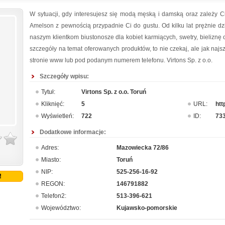
W sytuacji, gdy interesujesz się modą męską i damską oraz zależy Ci
Amelson z pewnością przypadnie Ci do gustu. Od kilku lat prężnie dz
naszym klientkom biustonosze dla kobiet karmiących, swetry, bieliznę 
szczegóły na temat oferowanych produktów, to nie czekaj, ale jak najs
stronie www lub pod podanym numerem telefonu. Virtons Sp. z o.o.
Szczegóły wpisu:
Tytuł:
Virtons Sp. z o.o. Toruń
Kliknięć:
5
URL:
htt
Wyświetleń:
722
ID:
73
Dodatkowe informacje:
Adres:
Mazowiecka 72/86
Miasto:
Toruń
NIP:
525-256-16-92
!
REGON:
146791882
Telefon2:
513-396-621
Województwo:
Kujawsko-pomorskie