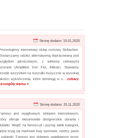
Stronę dodano: 15.01.2020
Prezentujemy internetowy sklep rockowy Sinfashion.
Dostarczamy odzież alternatywną dopracowaną pod
względem jakościowym, z wieloma ciekawymi
wzorami (Amplified, Iron Fist, Killstar). Stawiamy
przede wszystkim na koszulki muzyczne w wysokiej
jakości wykończenia, które dominują w s...
zobacz
szczegóły wpisu »
Stronę dodano: 25.11.2020
Famoso jest wyjątkowym sklepem internetowym,
który oferuje niesamowite designerskie ubrania i
dodatki. Wejdź na famoso.pl i poznaj wiele kategorii,
gdzie kryją się markowe buty sportowe, swetry, paski
i sukienki. Famoso jest sklepem uwielbianym przez