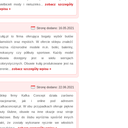
wielbicieli mody i nietuzinko...
zobacz szczegóły
wpisu »
Stronę dodano: 16.05.2021
kulig.pl to firma oferująca bogaty wybór butów
damskich oraz męskich. W ofercie sklepu znaleźć
można różnorodne modele m.in. botki, baleriny,
mokasyny czy półbuty sportowe. Każdy model
obuwia dostępny jest w wielu wersjach
kolorystycznych. Obuwie kulig produkowane jest na
terenie...
zobacz szczegóły wpisu »
Stronę dodano: 22.06.2021
Sklep firmy Kafka Concept działa zarówno
stacjonarnie, jak i online pod adresem
kafkaconcept.pl. W obu przypadkach oferuje piękne
buty ślubne, obuwie na inne okazje oraz stroje
plażowe. Buty do ślubu wyróżnia spośród innych
fakt, że zostały wykonane ręcznie we włoskich