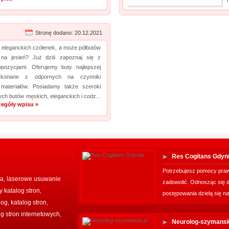
Stronę dodano: 20.12.2021
 eleganckich czółenek, a może półbutów
 na jesień? Już dziś zapoznaj się z
pozycjami. Oferujemy buty najlepszej
wykonane z odpornych na czynniki
materiałów. Posiadamy także szeroki
h butów męskich, eleganckich i codz...
zegóły wpisu »
Res Cogitans Gdyn
Potrzebujesz pomocy praw
ta
laserowe usuwanie
,
zadowolić. Odnosząc się 
 katalog stron
,
postępowania dzielą się na
log
katalog stron
,
,
og stron internetowych
,
Neurolog-szymansk