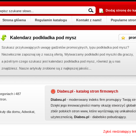
Dodaj stronę do ka
Strona główna
Regulamin katalogu
Kontakt z nami!
Popularne stro
Kalendarz podkładka pod mysz
pro
Szukasz przykuwających uwagę gadżetów promocyjnych, typu podkładka pod mysz?
Niezwłocznie zapoznaj się z naszą ofertą. Wytwarzamy podkładki pod myszki dla graczy,
a jeżeli tym czego szukasz jest kalendarz podkładka pod mysz, również ją u nas
znajdziesz. Nasze artykuły zrobione są z najlepszej jakośc...
Diabeu.pl - katalog stron firmowych
tegoriach i 487
tron.
Diabeu.pl
- moderowany indeks firm promujący Twoją str
Dzięki jego innowacyjności mamy okazję stworzyć global
zbiór polskich stron www, które wyróżniają się unikalności
kuły dla domu
,
Adwokat
,
użytecznością.
Diabeu.pl
- diabelsko pobudzający.
Zgłoś niedziałający li