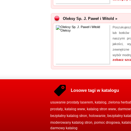
Oleksy Sp. J. Paweł i Witold »
Poszukujesz
lub botków
naszymi pro
jakości, 
zewnętrzne 
wybór modnyc
zobacz szc
Losowe tagi w katalogu
usuwanie prostaty laserem
katalog
zielona herba
,
,
prostaty
katalog www
katalog stron www
darmowy
,
,
,
bezpłatny katalog stron
holowanie
bezpłatny kata
,
,
moderowany katalog stron
pomoc drogowa
katal
,
,
darmowy katalog