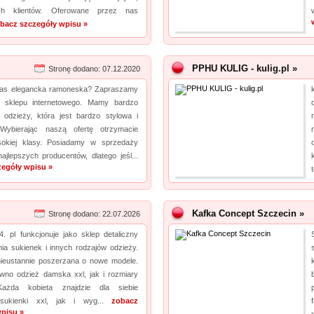
ch klientów. Oferowane przez nas
bacz szczegóły wpisu »
PPHU KULIG - kulig.pl »
Stronę dodano: 07.12.2020
Was elegancka ramoneska? Zapraszamy
 sklepu internetowego. Mamy bardzo
odzieży, która jest bardzo stylowa i
 Wybierając naszą ofertę otrzymacie
sokiej klasy. Posiadamy w sprzedaży
ajlepszych producentów, dlatego jeśl...
zegóły wpisu »
Kafka Concept Szczecin »
Stronę dodano: 22.07.2026
. pl funkcjonuje jako sklep detaliczny
ia sukienek i innych rodzajów odzieży.
 nieustannie poszerzana o nowe modele.
ówno odzież damska xxl, jak i rozmiary
Każda kobieta znajdzie dla siebie
 sukienki xxl, jak i wyg...
zobacz
pisu »