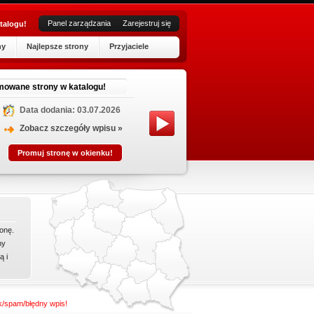
Panel zarządzania
Zarejestruj się
talogu!
ny
Najlepsze strony
Przyjaciele
A
mowane strony w katalogu!
Data dodania: 03.07.2026
Jesteśm
też ser
Zobacz szczegóły wpisu »
wykwalif
Promuj stronę w okienku!
chłodnic
onę.
ny
ą i
nk/spam/błędny wpis!