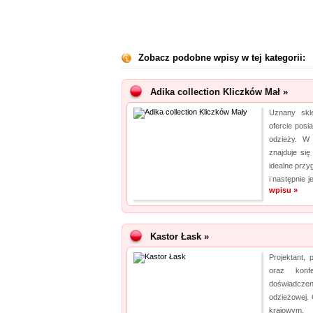
Zobacz podobne wpisy w tej kategorii:
Adika collection Kliczków Mał »
Uznany skle
ofercie posi
odzieży. W 
znajduje si
idealne przy
i następnie 
wpisu »
Kastor Łask »
Projektant, 
oraz konf
doświadcze
odzieżowej.
krajowym, 