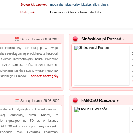
Słowa kluczowe:
moda damska, torby, bluzka, slipy, bluza
Kategorie:
Firmowo
»
Odzież, obuwie, dodatki
Sinfashion.pl Poznań »
Stronę dodano: 06.04.2019
p internetowy adikasklep.pl w swojej
ada szeroką gamę produktów z kategorii
sklepie internetowym Adika collection
ę odzież damska, która pozwoli nam na
gotowanie się do sezonu wiosennego, jak
jesiennego i zimowe...
zobacz szczegóły
FAMOSO Rzeszów »
Stronę dodano: 29.03.2020
producent i dystrybutor koszul męskich
ekcji damskiej, firma Kastor, to
nie sięgające już 50 lat w branży
 Od 1990 roku obecni jesteśmy na rynku
każdego roku zyskując kolejnych,