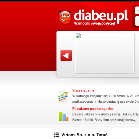
promowane strony w katalogu!
rzejrzyj
Data dodania: 02.07.2026
eg
Zobacz szczegóły wpisu »
z, są
Promuj stronę w okienku!
Statystycznie!
W katalogu znajduje się 1220 stron, w 21 ka
podkategoriach. Na akceptację oczekuje 0 s
Popularne podkategorie:
Części i akcesoria motoryzacyj
,
Usługi
,
Arty
Biznes
,
Banki
,
Bazy firm i przedsiębiorstw
,
ssssssssssssss
Virtons Sp. z o.o. Toruń