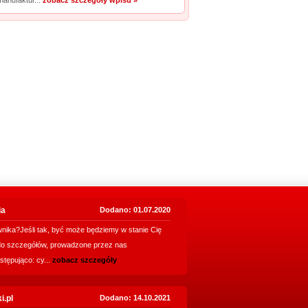
manufaktur...
zobacz szczegóły wpisu »
ia
Dodano: 01.07.2020
nika?Jeśli tak, być może będziemy w stanie Cię
do szczegółów, prowadzone przez nas
stępująco: cy...
zobacz szczegóły
i.pl
Dodano: 14.10.2021