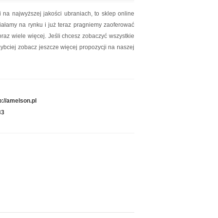
 na najwyższej jakości ubraniach, to sklep online
iałamy na rynku i już teraz pragniemy zaoferować
oraz wiele więcej. Jeśli chcesz zobaczyć wszystkie
zybciej zobacz jeszcze więcej propozycji na naszej
p://amelson.pl
33