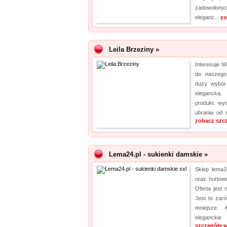
zadowolony
eleganc...
zo
Leila Brzeziny »
Interesuje 
do naszego
duży wybór 
elegancka.
produkt wy
ubrania od n
zobacz szc
Lema24.pl - sukienki damskie »
Sklep lema24
oraz hurtown
Oferta jest
Jest to zar
mniejsze. 
eleganckie
szczegóły w