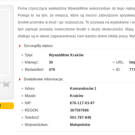
Firma czyszcząca wykładziny WywabMnie wykorzystuje do tego najle
Polega to na tym, że miejsca, które są mocno zabrudzone spryski
środek przenika w brud i go rozpuszcza. To pozwala na wypłukanie i wy
tym zajmuje posiada nowoczesne środki o dużej skuteczności. Mają
dlatego są w stanie zagwarantować nam bardzo dobre efekty pracy. W
Szczegóły wpisu:
Tytuł:
WywabMnie Kraków
Kliknięć:
30
URL:
htt
Wyświetleń:
476
ID:
77
Dodatkowe informacje:
Adres:
Komandosów 1
Miasto:
Kraków
NIP:
676-117-03-97
!
REGON:
367597686
Telefon2:
501-787-846
Województwo:
Małopolskie