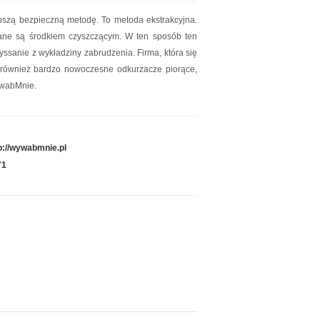
pszą bezpieczną metodę. To metoda ekstrakcyjna.
wane są środkiem czyszczącym. W ten sposób ten
ssanie z wykładziny zabrudzenia. Firma, która się
 również bardzo nowoczesne odkurzacze piorące,
ywabMnie.
p://wywabmnie.pl
71