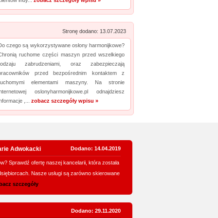
klientów indy...
zobacz szczegóły wpisu »
Stronę dodano: 13.07.2023
Do czego są wykorzystywane osłony harmonijkowe?
Chronią ruchome części maszyn przed wszelkiego
rodzaju zabrudzeniami, oraz zabezpieczają
pracowników przed bezpośrednim kontaktem z
ruchomymi elementami maszyny. Na stronie
internetowej oslonyharmonijkowe.pl odnajdziesz
informacje ,...
zobacz szczegóły wpisu »
rie Adwokacki
Dodano: 14.04.2019
w? Sprawdź ofertę naszej kancelarii, która została
dsiębiorcach. Nasze usługi są zarówno skierowane
bacz szczegóły
Dodano: 29.11.2020