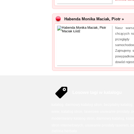
Habenda Monika Maciak, Piotr »
Nasz warsz
chcących n
przegląd
samochodow
Zajmujemy 
powypadkowy
dowód rejestr
Losowe tagi w katalogu
katalog
darmowy katalog stron
bezpłatny katalog
,
,
www
katalog stron
laserowe usuwanie prostaty
p
,
,
,
moderowany katalog stron
darmowy katalog
kata
,
,
stron internetowych
usuwanie prostaty laserem
be
,
,
zielona herbata