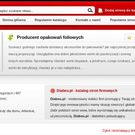
Dodaj stronę do ka
Strona główna
Regulamin katalogu
Kontakt z nami!
Popularne stro
Producent opakowań foliowych
pro
Szukasz godnego zaufania dostawcy akcesoriów do pakowania? jak najszybciej przejrzyj
naszą propozycję. Uwzględnia ona dobre jakościowo worki do pasteryzacji i szereg
innych wyrobów. Sprzedajemy również worki doypack, a jeżeli tym, czego szukasz, są
worki do sterylizacji, również je u nas nabędziesz....
Diabeu.pl - katalog stron firmowych
tegoriach i 487
tron.
Diabeu.pl
- moderowany indeks firm promujący Twoją str
Dzięki jego innowacyjności mamy okazję stworzyć global
zbiór polskich stron www, które wyróżniają się unikalności
kuły dla domu
,
Adwokat
,
użytecznością.
Diabeu.pl
- diabelsko pobudzający.
Zgłoś niedziałający li