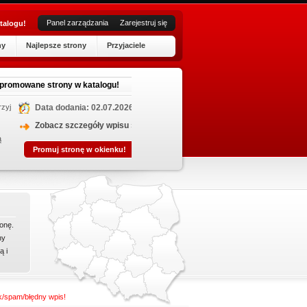
Panel zarządzania
Zarejestruj się
talogu!
ny
Najlepsze strony
Przyjaciele
R
mowane strony w katalogu!
Data dodania: 02.07.2026
Mikropol
do pełne
Zobacz szczegóły wpisu »
ją Ośrod
Promuj stronę w okienku!
wdrażany
onę.
ny
ą i
nk/spam/błędny wpis!