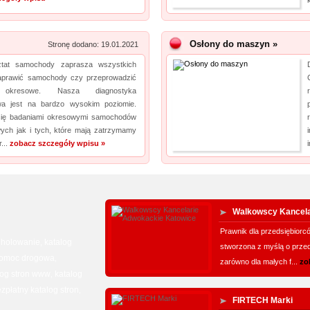
Osłony do maszyn »
Stronę dodano: 19.01.2021
tat samochody zaprasza wszystkich
aprawić samochody czy przeprowadzić
y okresowe. Nasza diagnostyka
a jest na bardzo wysokim poziomie.
się badaniami okresowymi samochodów
ch jak i tych, które mają zatrzymamy
...
zobacz szczegóły wpisu »
Walkowscy Kancela
Prawnik dla przedsiębiorcó
holowanie
katalog
,
,
stworzona z myślą o prze
omoc drogowa
,
zarówno dla małych f...
zo
log stron www
katalog
,
zpłatny katalog stron
,
FIRTECH Marki