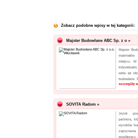
Zobacz podobne wpisy w tej kategorii:
Majster Budowlane ABC Sp. z o »
Majster Bud
materiałó
miejscu. W 
indywidualni
wielu lat of
budowlane. 
szczegóły w
SOVITA Radom »
Jeżeli po
partnera, k
wyrobów hut
zapoznania
współpracy.