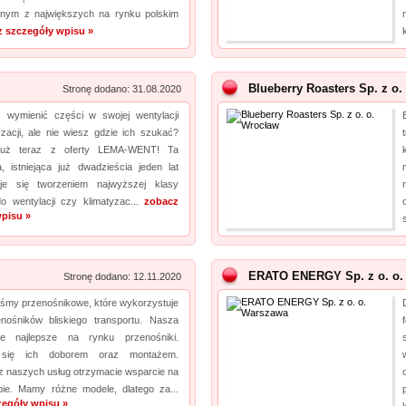
dnym z największych na rynku polskim
 szczegóły wpisu »
Blueberry Roasters Sp. z o.
Stronę dodano: 31.08.2020
z wymienić części w swojej wentylacji
zacji, ale nie wiesz gdzie ich szukać?
 już teraz z oferty LEMA-WENT! Ta
a, istniejąca już dwadzieścia jeden lat
uje się tworzeniem najwyższej klasy
o wentylacji czy klimatyzac...
zobacz
pisu »
ERATO ENERGY Sp. z o. o.
Stronę dodano: 12.11.2020
aśmy przenośnikowe, które wykorzystuje
nośników bliskiego transportu. Nasza
uje najlepsze na rynku przenośniki.
 się ich doborem oraz montażem.
z naszych usług otrzymacie wsparcie na
ie. Mamy różne modele, dlatego za...
zegóły wpisu »