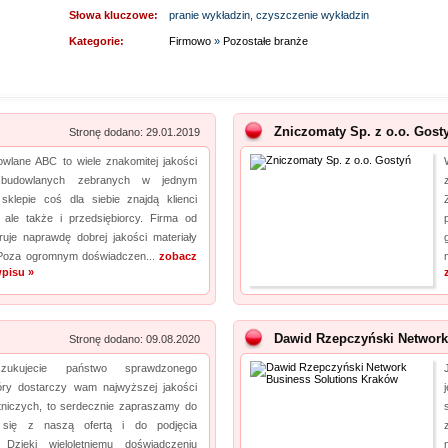
Słowa kluczowe:
pranie wykładzin, czyszczenie wykładzin
Kategorie:
Firmowo
»
Pozostałe branże
Zniczomaty Sp. z o.o. Gost
Stronę dodano: 29.01.2019
owlane ABC to wiele znakomitej jakości
w budowlanych zebranych w jednym
sklepie coś dla siebie znajdą klienci
, ale także i przedsiębiorcy. Firma od
eruje naprawdę dobrej jakości materiały
Poza ogromnym doświadczen...
zobacz
pisu »
Dawid Rzepczyński Network
Stronę dodano: 09.08.2020
szukujecie państwo sprawdzonego
tóry dostarczy wam najwyższej jakości
niczych, to serdecznie zapraszamy do
 się z naszą ofertą i do podjęcia
 Dzięki wieloletniemu doświadczeniu