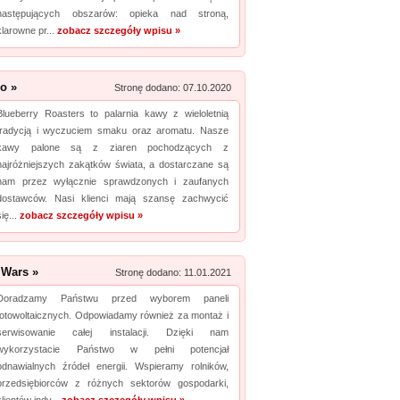
następujących obszarów: opieka nad stroną,
klarowne pr...
zobacz szczegóły wpisu »
 o »
Stronę dodano: 07.10.2020
Blueberry Roasters to palarnia kawy z wieloletnią
tradycją i wyczuciem smaku oraz aromatu. Nasze
kawy palone są z ziaren pochodzących z
najróżniejszych zakątków świata, a dostarczane są
nam przez wyłącznie sprawdzonych i zaufanych
dostawców. Nasi klienci mają szansę zachwycić
się...
zobacz szczegóły wpisu »
 Wars »
Stronę dodano: 11.01.2021
Doradzamy Państwu przed wyborem paneli
fotowoltaicznych. Odpowiadamy również za montaż i
serwisowanie całej instalacji. Dzięki nam
wykorzystacie Państwo w pełni potencjał
odnawialnych źródeł energii. Wspieramy rolników,
przedsiębiorców z różnych sektorów gospodarki,