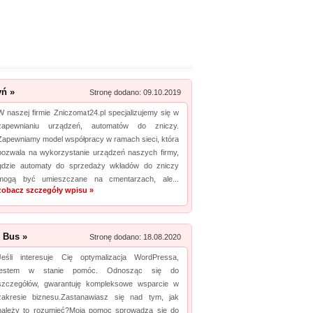
yń »
Stronę dodano: 09.10.2019
W naszej firmie Zniczomat24.pl specjalizujemy się w
zapewnianiu urządzeń, automatów do zniczy.
Zapewniamy model współpracy w ramach sieci, która
pozwala na wykorzystanie urządzeń naszych firmy,
gdzie automaty do sprzedaży wkładów do zniczy
mogą być umieszczane na cmentarzach, ale...
zobacz szczegóły wpisu »
 Bus »
Stronę dodano: 18.08.2020
Jeśli interesuje Cię optymalizacja WordPressa,
jestem w stanie pomóc. Odnosząc się do
szczegółów, gwarantuję kompleksowe wsparcie w
zakresie biznesu.Zastanawiasz się nad tym, jak
należy to rozumieć?Moja pomoc sprowadza się do