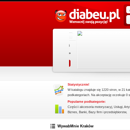
promowane strony w katalogu!
apraw.
Data dodania: 16.07.2026
ów,
Zobacz szczegóły wpisu »
in.
Promuj stronę w okienku!
Statystycznie!
W katalogu znajduje się 1220 stron, w 21 ka
podkategoriach. Na akceptację oczekuje 0 s
Popularne podkategorie:
Części i akcesoria motoryzacyj
,
Usługi
,
Arty
Biznes
,
Banki
,
Bazy firm i przedsiębiorstw
,
ssssssssssssss
WywabMnie Kraków