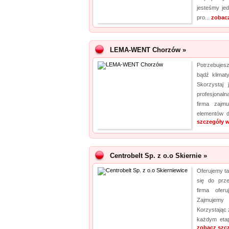
jesteśmy je
pro...
zobacz
LEMA-WENT Chorzów »
Potrzebujes
bądź klimaty
Skorzystaj
profesjonaln
firma zajm
elementów d
szczegóły w
Centrobelt Sp. z o.o Skiernie »
Oferujemy t
się do prze
firma ofer
Zajmujemy
Korzystając 
każdym etap
zobacz szc