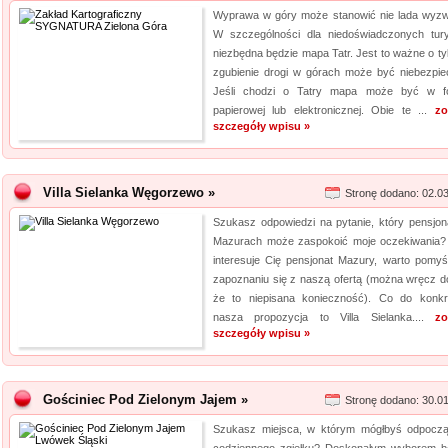
Wyprawa w góry może stanowić nie lada wyzw
W szczególności dla niedoświadczonych tur
niezbędna będzie mapa Tatr. Jest to ważne o tyl
zgubienie drogi w górach może być niebezpie
Jeśli chodzi o Tatry mapa może być w f
papierowej lub elektronicznej. Obie te ...
zo
szczegóły wpisu »
Villa Sielanka Węgorzewo »
Stronę dodano: 02.0
Szukasz odpowiedzi na pytanie, który pensjon
Mazurach może zaspokoić moje oczekiwania? 
interesuje Cię pensjonat Mazury, warto pomyś
zapoznaniu się z naszą ofertą (można wręcz d
że to niepisana konieczność). Co do konkr
nasza propozycja to Villa Sielanka....
zo
szczegóły wpisu »
Gościniec Pod Zielonym Jajem »
Stronę dodano: 30.0
Szukasz miejsca, w którym mógłbyś odpocz