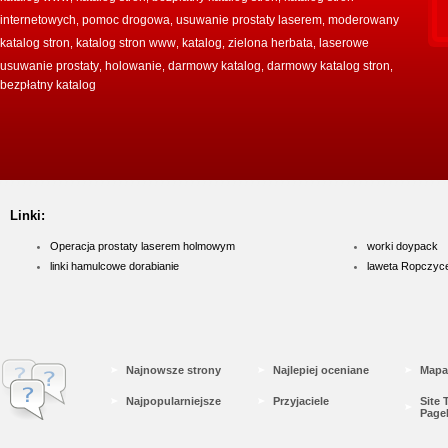
internetowych
pomoc drogowa
usuwanie prostaty laserem
moderowany
,
,
,
katalog stron
katalog stron www
katalog
zielona herbata
laserowe
,
,
,
,
usuwanie prostaty
holowanie
darmowy katalog
darmowy katalog stron
,
,
,
,
bezpłatny katalog
Linki:
Operacja prostaty laserem holmowym
worki doypack
linki hamulcowe dorabianie
laweta Ropczyc
Najnowsze strony
Najlepiej oceniane
Mapa
Najpopularniejsze
Przyjaciele
Site
Page