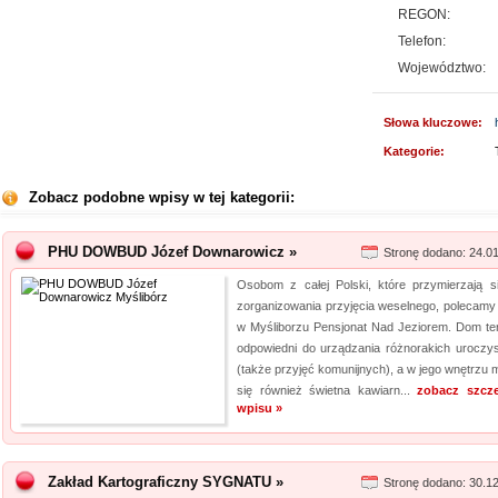
REGON:
Telefon:
Województwo:
Słowa kluczowe:
Kategorie:
Zobacz podobne wpisy w tej kategorii:
PHU DOWBUD Józef Downarowicz »
Stronę dodano: 24.0
Osobom z całej Polski, które przymierzają s
zorganizowania przyjęcia weselnego, polecamy 
w Myśliborzu Pensjonat Nad Jeziorem. Dom ten
odpowiedni do urządzania różnorakich uroczys
(także przyjęć komunijnych), a w jego wnętrzu m
się również świetna kawiarn...
zobacz szcz
wpisu »
Zakład Kartograficzny SYGNATU »
Stronę dodano: 30.1