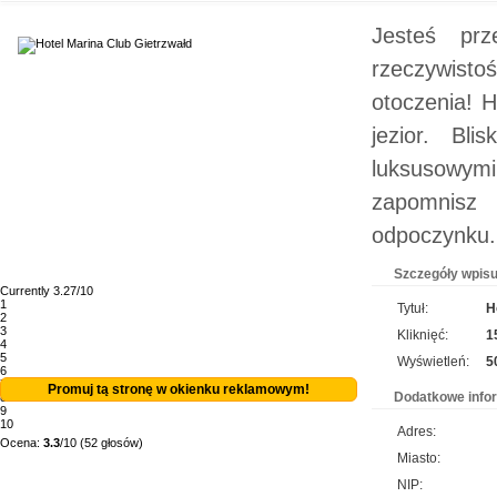
Jesteś pr
rzeczywist
otoczenia! 
jezior. Bl
luksusowymi
zapomnisz 
odpoczynku.
Szczegóły wpisu
Currently 3.27/10
1
Tytuł:
H
2
3
Kliknięć:
1
4
5
Wyświetleń:
5
6
7
Promuj tą stronę w okienku reklamowym!
Dodatkowe info
8
9
10
Adres:
Ocena:
3.3
/10 (52 głosów)
Miasto:
NIP: