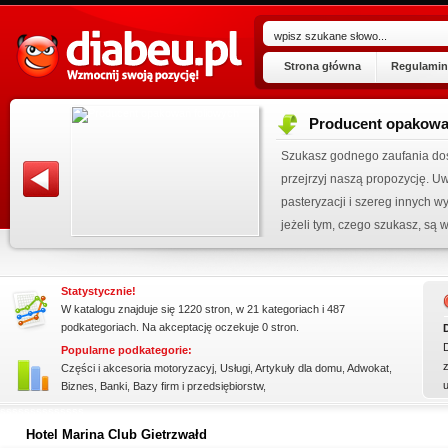
Strona główna
Regulamin
Producent opakowa
ogu!
Szukasz godnego zaufania dos
.07.2026
przejrzyj naszą propozycję. U
 wpisu »
pasteryzacji i szereg innych 
jeżeli tym, czego szukasz, są wo
kienku!
Statystycznie!
W katalogu znajduje się 1220 stron, w 21 kategoriach i 487
podkategoriach. Na akceptację oczekuje 0 stron.
Popularne podkategorie:
z
Części i akcesoria motoryzacyj
,
Usługi
,
Artykuły dla domu
,
Adwokat
,
Biznes
,
Banki
,
Bazy firm i przedsiębiorstw
,
ssssssssssssss
Hotel Marina Club Gietrzwałd