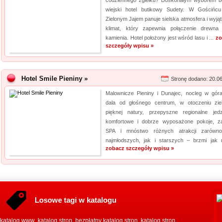
codziennego zgiełku? Doskonałym wyborem b
wiejski hotel butikowy Sudety. W Gościńc
Zielonym Jajem panuje sielska atmosfera i wyją
klimat, który zapewnia połączenie drewna
kamienia. Hotel położony jest wśród lasu i ...
zo
szczegóły wpisu »
Hotel Smile Pieniny »
Stronę dodano: 20.0
Malownicze Pieniny i Dunajec, nocleg w gór
dala od głośnego centrum, w otoczeniu ziel
pięknej natury, przepyszne regionalne jedz
komfortowe i dobrze wyposażone pokoje, za
SPA i mnóstwo różnych atrakcji zarówn
najmłodszych, jak i starszych – brzmi jak ur
zobacz szczegóły wpisu »
Losowe tagi w katalogu
katalog www
katalog stron
bezpłatny katalog stron
katalog stron
,
,
,