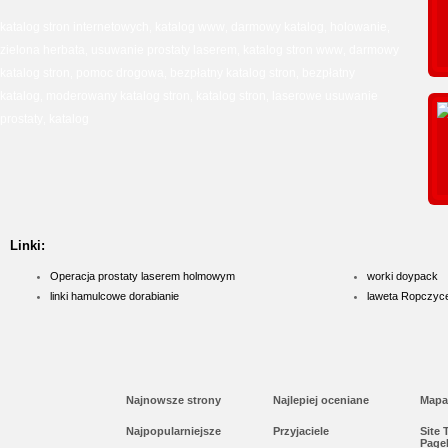
katalog stron internetowych
katalog www
darmowy katalog
holowanie
,
,
,
,
zielona herbata
usuwanie prostaty laserem
katalog stron www
darmowy
,
,
,
katalog stron
pomoc drogowa
bezpłatny katalog stron
bezpłatny
,
,
,
katalog
moderowany katalog stron
katalog stron
laserowe usuwanie
,
,
,
prostaty
katalog
,
Linki:
Operacja prostaty laserem holmowym
worki doypack
linki hamulcowe dorabianie
laweta Ropczyc
Najnowsze strony
Najlepiej oceniane
Mapa
Najpopularniejsze
Przyjaciele
Site
Page