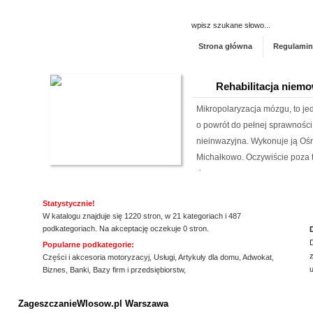
Strona główna
Regulamin
Rehabilitacja niemo
Mikropolaryzacja mózgu, to jed
o powrót do pełnej sprawności 
nieinwazyjna. Wykonuje ją Ośr
Michałkowo. Oczywiście poza t
dopasowan...
Kalendarz podkład
Statystycznie!
W katalogu znajduje się 1220 stron, w 21 kategoriach i 487
Szukasz przykuwających uwag
podkategoriach. Na akceptację oczekuje 0 stron.
mysz? Niezwłocznie zapoznaj 
Popularne podkategorie:
z
myszki dla graczy, a jeżeli ty
Części i akcesoria motoryzacyj
,
Usługi
,
Artykuły dla domu
,
Adwokat
,
Biznes
,
Banki
,
Bazy firm i przedsiębiorstw
,
mysz, również ją u nas znajdzi
ssssssssssssss
jakośc...
ZageszczanieWlosow.pl Warszawa