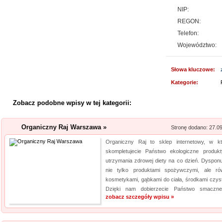
Kwant-Lab - akred
NIP:
REGON:
Akredytowane laboratorium po
Telefon:
odwiedzić każdy, kogo intere
Województwo:
środowisku pracy i nie tylko.
aparaturę oraz wiedzę, by dok
Słowa kluczowe:
elektro...
Kategorie:
Lema24.pl - sukienk
Zobacz podobne wpisy w tej kategorii:
Sklep lema24. pl funkcjonuje j
innych rodzajów odzieży. Ofer
Organiczny Raj Warszawa »
Stronę dodano: 27.0
Jest to zarówno odzież damska 
Organiczny Raj to sklep internetowy, w k
znajdzie dla siebie eleganckie 
skompletujecie Państwo ekologiczne produk
utrzymania zdrowej diety na co dzień. Dyspon
Szpital Specjalista
nie tylko produktami spożywczymi, ale ró
kosmetykami, gąbkami do ciała, środkami czyst
Szpital Specjalista, to placó
Dzięki nam dobierzecie Państwo smaczne
poradnie, jak i oddział szpita
zobacz szczegóły wpisu »
także laserowe usuwanie kami
laserowa jest powszechna. Daj