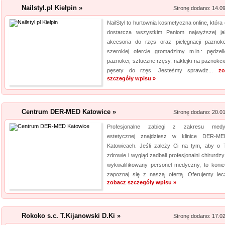
Nailstyl.pl Kiełpin »
Stronę dodano: 14.0
Aermec serwis urz
NailStyl to hurtownia kosmetyczna online, która 
Jesteśmy firmą oferującą inno
dostarcza wszystkim Paniom najwyższej ja
akcesoria do rzęs oraz pielęgnacji paznok
Obsługujemy też serwis urząd
szerokiej ofercie gromadzimy m.in.: pędzel
nas pracownicy to wykwalifiko
paznokci, sztuczne rzęsy, naklejki na paznokci
informacje na temat urządzeń 
pęsety do rzęs. Jesteśmy sprawdz...
zo
wyn...
szczegóły wpisu »
Centrum DER-MED Katowice »
Stronę dodano: 20.0
Profesjonalne zabiegi z zakresu medy
estetycznej znajdziesz w klinice DER-
Katowicach. Jeśli zależy Ci na tym, aby o 
zdrowie i wygląd zadbali profesjonalni chirurdz
wykwalifikowany personel medyczny, to konie
zapoznaj się z naszą ofertą. Oferujemy lecz
zobacz szczegóły wpisu »
Rokoko s.c. T.Kijanowski D.Ki »
Stronę dodano: 17.0