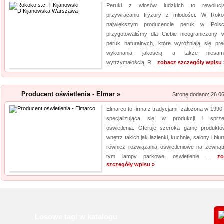
Peruki z włosów ludzkich to rewoluc
przywracaniu fryzury z młodości. W Rok
największym producencie peruk w Pols
przygotowaliśmy dla Ciebie nieograniczony 
peruk naturalnych, które wyróżniają się pre
wykonania, jakością, a także niesamo
wytrzymałością. R...
zobacz szczegóły wpisu 
Producent oświetlenia - Elmar »
Stronę dodano: 26.0
Elmarco to firma z tradycjami, założona w 1990 
specjalizująca się w produkcji i sprz
oświetlenia. Oferuje szeroką gamę produkt
wnętrz takich jak łazienki, kuchnie, salony i biur
również rozwiązania oświetleniowe na zewnąt
tym lampy parkowe, oświetlenie ...
zo
szczegóły wpisu »
Losowe tagi w katalogu