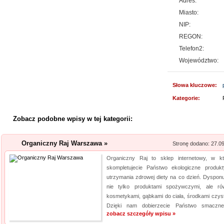
Adres:
Rehabilitacja niemo
Miasto:
NIP:
Mikropolaryzacja mózgu, to jed
REGON:
o powrót do pełnej sprawności 
Telefon2:
nieinwazyjna. Wykonuje ją Ośr
Województwo:
Michałkowo. Oczywiście poza t
dopasowan...
Słowa kluczowe:
Lema24.pl - sukienk
Kategorie:
Sklep lema24. pl funkcjonuje j
Zobacz podobne wpisy w tej kategorii:
innych rodzajów odzieży. Ofer
Jest to zarówno odzież damska 
Organiczny Raj Warszawa »
Stronę dodano: 27.0
znajdzie dla siebie eleganckie 
Organiczny Raj to sklep internetowy, w k
Aermec serwis urz
skompletujecie Państwo ekologiczne produk
utrzymania zdrowej diety na co dzień. Dyspon
Jesteśmy firmą oferującą inno
nie tylko produktami spożywczymi, ale ró
Obsługujemy też serwis urząd
kosmetykami, gąbkami do ciała, środkami czyst
Dzięki nam dobierzecie Państwo smaczne
nas pracownicy to wykwalifiko
zobacz szczegóły wpisu »
informacje na temat urządzeń 