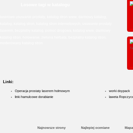
Losowe tagi w katalogu
laserowe usuwanie prostaty
katalog stron www
darmowy katalog
,
,
,
katalog
katalog stron
katalog stron internetowych
usuwanie prostaty
,
,
,
laserem
bezpłatny katalog
pomoc drogowa
katalog www
darmowy
,
,
,
,
katalog stron
holowanie
zielona herbata
bezpłatny katalog stron
,
,
,
,
moderowany katalog stron
Linki:
Operacja prostaty laserem holmowym
worki doypack
linki hamulcowe dorabianie
laweta Ropczyc
Najnowsze strony
Najlepiej oceniane
Mapa