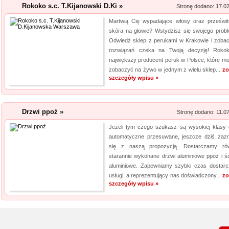
Rokoko s.c. T.Kijanowski D.Ki »
Stronę dodano: 17.0
Martwią Cię wypadające włosy oraz prześwit
skóra na głowie? Wstydzisz się swojego prob
Odwiedź sklep z perukami w Krakowie i zobacz
rozwiązań czeka na Twoją decyzję! Roko
największy producent peruk w Polsce, które m
zobaczyć na żywo w jednym z wielu sklep...
zo
szczegóły wpisu »
Drzwi ppoż »
Stronę dodano: 11.0
Jeżeli tym czego szukasz są wysokiej klasy 
automatyczne przesuwane, jeszcze dziś zaz
się z naszą propozycją. Dostarczamy ró
starannie wykonane drzwi aluminiowe ppoż i śc
aluminiowe. Zapewniamy szybki czas dostarc
usługi, a reprezentujący nas doświadczony...
zo
szczegóły wpisu »