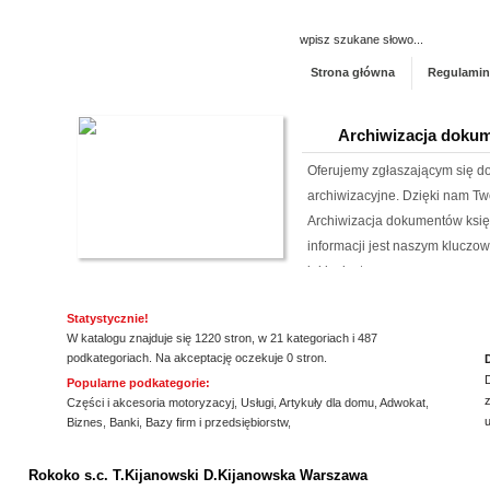
Strona główna
Regulamin
Archiwizacja dokum
Oferujemy zgłaszającym się 
archiwizacyjne. Dzięki nam Tw
Archiwizacja dokumentów księ
informacji jest naszym klucz
jakim jest ...
Producent opakowa
Statystycznie!
W katalogu znajduje się 1220 stron, w 21 kategoriach i 487
Szukasz godnego zaufania dos
podkategoriach. Na akceptację oczekuje 0 stron.
przejrzyj naszą propozycję. U
Popularne podkategorie:
z
pasteryzacji i szereg innych 
Części i akcesoria motoryzacyj
,
Usługi
,
Artykuły dla domu
,
Adwokat
,
Biznes
,
Banki
,
Bazy firm i przedsiębiorstw
,
jeżeli tym, czego szukasz, są wo
ssssssssssssss
Kwant-Lab - akred
Rokoko s.c. T.Kijanowski D.Kijanowska Warszawa