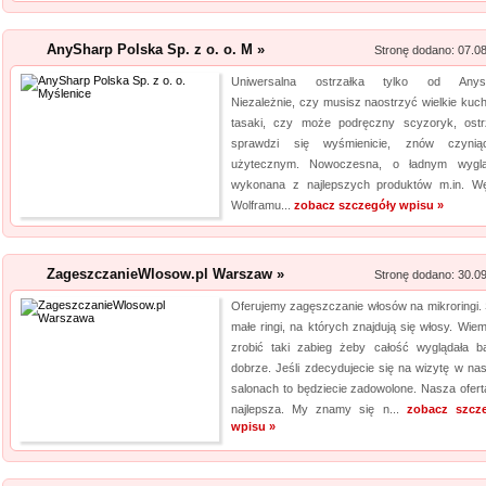
wyn...
AnySharp Polska Sp. z o. o. M »
Stronę dodano: 07.0
HYDRO-PLAN Makó
Uniwersalna ostrzałka tylko od Anysh
Pozwolenie wodnoprawne jest
Niezależnie, czy musisz naostrzyć wielkie kuc
sytuacjach. Niedopełnienie u
tasaki, czy może podręczny scyzoryk, ostr
skutki prawne. Firma Hydro-P
sprawdzi się wyśmienicie, znów czynią
użytecznym. Nowoczesna, o ładnym wyglą
operaty wodnoprawne. Są one
wykonana z najlepszych produktów m.in. Wę
Plan opracowuje plany...
Wolframu...
zobacz szczegóły wpisu »
Szpital Specjalista
Szpital Specjalista, to placó
ZageszczanieWlosow.pl Warszaw »
Stronę dodano: 30.0
poradnie, jak i oddział szpita
Oferujemy zagęszczanie włosów na mikroringi. 
także laserowe usuwanie kami
małe ringi, na których znajdują się włosy. Wiem
laserowa jest powszechna. Daj
zrobić taki zabieg żeby całość wyglądała b
dobrze. Jeśli zdecydujecie się na wizytę w na
salonach to będziecie zadowolone. Nasza oferta
najlepsza. My znamy się n...
zobacz szcz
wpisu »