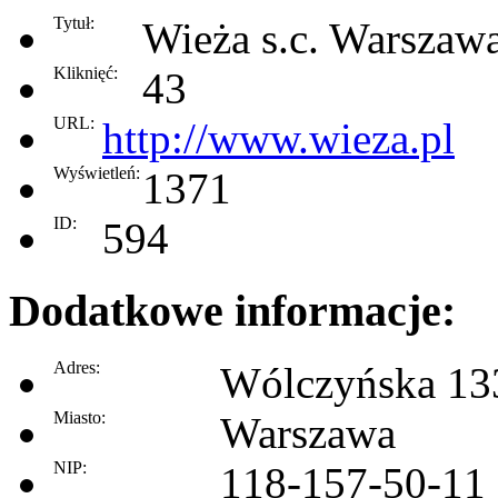
Tytuł:
Wieża s.c. Warszaw
Kliknięć:
43
URL:
http://www.wieza.pl
Wyświetleń:
1371
ID:
594
Dodatkowe informacje:
Adres:
Wólczyńska 13
Miasto:
Warszawa
NIP:
118-157-50-11