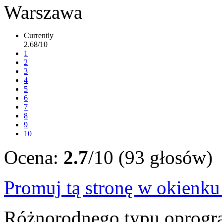
Currently
2.68/10
1
2
3
4
5
6
7
8
9
10
Ocena:
2.7
/10 (93 głosów)
Promuj tą stronę w okienk
Różnorodnego typu oprogra