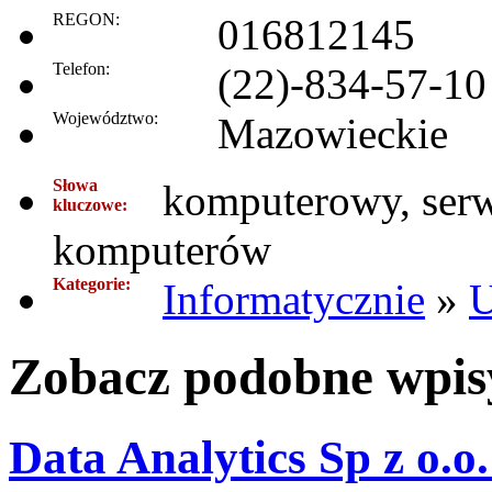
REGON:
016812145
Telefon:
(22)-834-57-10
Województwo:
Mazowieckie
Słowa
komputerowy, serw
kluczowe:
komputerów
Kategorie:
Informatycznie
»
U
Zobacz podobne wpisy
Data Analytics Sp z o.o