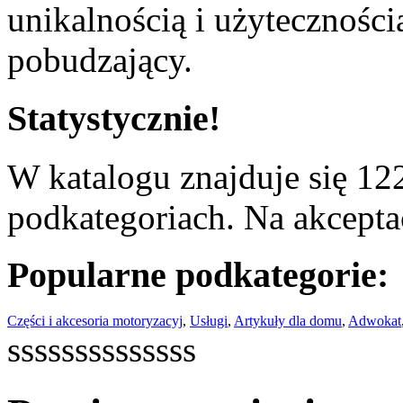
unikalnością i użyteczności
pobudzający.
Statystycznie!
W katalogu znajduje się 122
podkategoriach. Na akceptac
Popularne podkategorie:
Części i akcesoria motoryzacyj
,
Usługi
,
Artykuły dla domu
,
Adwokat
ssssssssssssss