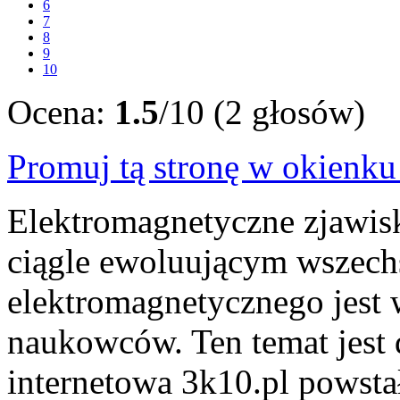
6
7
8
9
10
Ocena:
1.5
/10 (2 głosów)
Promuj tą stronę w okienk
Elektromagnetyczne zjawis
ciągle ewoluującym wszech
elektromagnetycznego jest 
naukowców. Ten temat jest d
internetowa 3k10.pl powsta