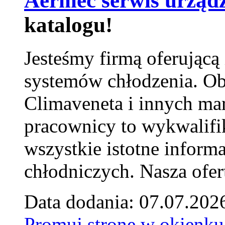
Aermec serwis urząd
katalogu!
Jesteśmy firmą oferującą
systemów chłodzenia. Ob
Climaveneta i innych ma
pracownicy to wykwalifi
wszystkie istotne inform
chłodniczych. Nasza ofer
Data dodania: 07.07.202
Promuj stronę w okienku