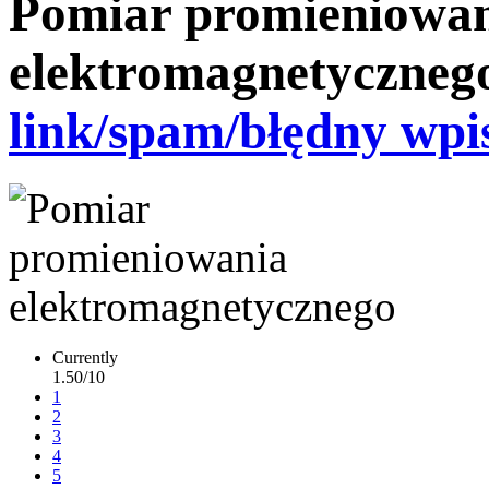
Pomiar promieniowa
elektromagnetyczneg
link/spam/błędny wpi
Currently
1.50/10
1
2
3
4
5