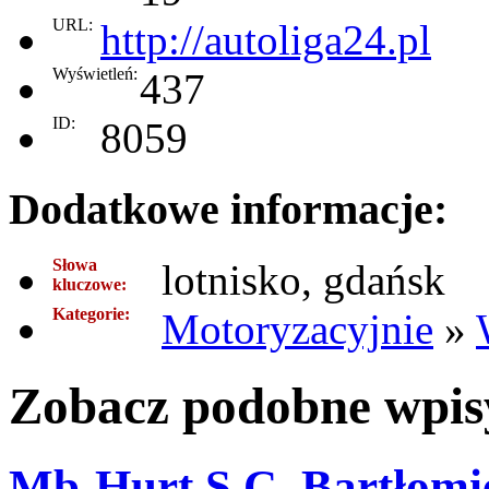
URL:
http://autoliga24.pl
Wyświetleń:
437
ID:
8059
Dodatkowe informacje:
Słowa
lotnisko, gdańsk
kluczowe:
Kategorie:
Motoryzacyjnie
»
Zobacz podobne wpisy
Mb-Hurt S.C. Bartłomi