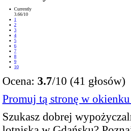
Currently
3.66/10
1
2
3
4
5
6
7
8
9
10
Ocena:
3.7
/10 (41 głosów)
Promuj tą stronę w okienk
Szukasz dobrej wypożycza
lotniska w Gdańsku? Poznaj