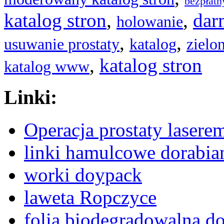
bezpłatn
katalog stron
,
,
dar
holowanie
,
,
usuwanie prostaty
katalog
zielo
,
katalog stron
katalog www
Linki:
Operacja prostaty lase
linki hamulcowe dorabia
worki doypack
laweta Ropczyce
folia biodegradowalna d