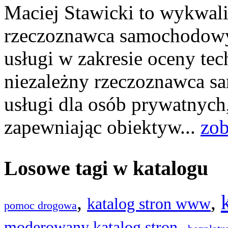
Maciej Stawicki to wykwal
rzeczoznawca samochodowy 
usługi w zakresie oceny te
niezależny rzeczoznawca s
usługi dla osób prywatnych, 
zapewniając obiektyw...
zob
Losowe tagi w katalogu
,
,
katalog stron www
pomoc drogowa
,
moderowany katalog stron