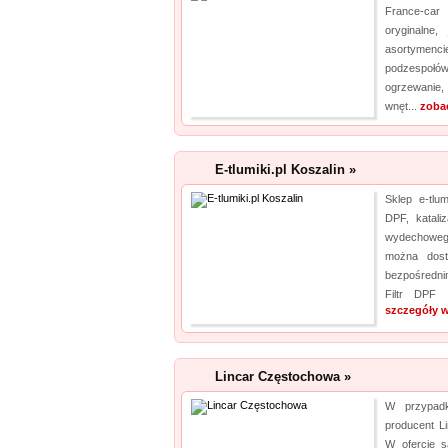
France-car
oryginalne
asortymenci
podzespołów
ogrzewanie
wnęt...
zoba
E-tlumiki.pl Koszalin »
Sklep e-tlum
DPF, katali
wydechowego
można dosta
bezpośredni
Filtr DPF 
szczegóły w
Lincar Częstochowa »
W przypadk
producent Li
W ofercie s