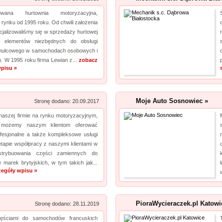
Dzięki nam Twoje biuro zyska więcej wolnego miejsca. Archiwizacja dokumentów
izowana hurtownia motoryzacyjna,
księgowych to nasza specjalność, a ochrona poufnych informacji jest naszym kluczowym
a rynku od 1995 roku. Od chwili założenia
wyzwaniem. Podejmiemy się również zadania, jakim jest ...
cjalizowaliśmy się w sprzedaży hurtowej
ej elementów niezbędnych do obsługi
Rehabilitacja niemowląt Bielsko Biała
pro
mulcowego w samochodach osobowych i
. W 1995 roku firma Lewian z...
zobacz
Mikropolaryzacja mózgu, to jedna z terapii, która pozwala osiągać efekty w walce o powrót
pisu »
do pełnej sprawności dziecka. Mikropolaryzacja jest bezbolesna i nieinwazyjna. Wykonuje
ją Ośrodek Intensywnej Rehabilitacji Dzieci Michałkowo. Oczywiście poza tym
wdrażanych jest wiele innych terapii dopasowan...
Moje Auto Sosnowiec »
Stronę dodano: 20.09.2017
naszej firmie na rynku motoryzacyjnym,
Aermec serwis urządzeń
pro
 możemy naszym klientom oferować
fesjonalne a także kompleksowe usługi
Jesteśmy firmą oferującą innowacyjne urządzenia dla systemów chłodzenia. Obsługujemy
tapie współpracy z naszymi klientami w
też serwis urządzeń Climaveneta i innych marek. Reprezentujący nas pracownicy to
trybuowania części zamiennych do
wykwalifikowani fachowcy, posiadający wszystkie istotne informacje na temat urządzeń
marek brytyjskich, w tym takich jak...
zegóły wpisu »
chłodniczych. Nasza oferta uwzględnia również wyn...
Kalendarz podkładka pod mysz
pro
PioraWycieraczek.pl Katowi
Stronę dodano: 28.11.2019
Szukasz przykuwających uwagę gadżetów promocyjnych, typu podkładka pod mysz?
ęściami do samochodów francuskich
Niezwłocznie zapoznaj się z naszą ofertą. Wytwarzamy podkładki pod myszki dla graczy,