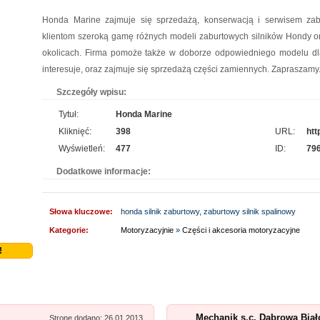
Szukasz godnego zaufania dostawcy akcesoriów do pakowania? jak najszybciej przejrzyj
Honda Marine zajmuje się sprzedażą, konserwacją i serwisem zabu
naszą propozycję. Uwzględnia ona dobre jakościowo worki do pasteryzacji i szereg
klientom szeroką gamę różnych modeli zaburtowych silników Hondy or
innych wyrobów. Sprzedajemy również worki doypack, a jeżeli tym, czego szukasz, są
okolicach. Firma pomoże także w doborze odpowiedniego modelu dla t
worki do sterylizacji, również je u nas nabędziesz....
interesuje, oraz zajmuje się sprzedażą części zamiennych. Zapraszamy
Profile aluminiowe Łódź
pro
Szczegóły wpisu:
Jesteśmy firmą dostarczającą najwyższej klasy wyroby z metalu i przybory do napraw.
Tytuł:
Honda Marine
Prowadzony przez nas sklep metalowy Łódź wyróżnia się obszerną listą produktów,
Kliknięć:
398
URL:
htt
przydatnych tak samo w domu, jak i na zewnątrz. Nasza propozycja obejmuje m. in.
Wyświetleń:
477
ID:
79
wytrzymałe wkręty Łódź oraz oryginalnie wyglądające met...
Dodatkowe informacje:
Szpital Specjalista
pro
Szpital Specjalista, to placówka na najwyższym poziomie. Działają tam zarówno poradnie,
Słowa kluczowe:
honda silnik zaburtowy, zaburtowy silnik spalinowy
jak i oddział szpitalny. Wykonuje się tam usuwanie prostaty laserem, a także laserowe
Kategorie:
Motoryzacyjnie
»
Części i akcesoria motoryzacyjne
usuwanie kamieni nerkowych. Jak więc widać, operacja laserowa jest powszechna. Daje
!
to pacjentom możliwość szybkiego powrotu d...
Archiwizacja dokumentacji medycznej
pro
Oferujemy zgłaszającym się do nas zleceniodawcom kompleksowe usługi archiwizacyjne.
Mechanik s.c. Dąbrowa Biał
Stronę dodano: 26.01.2013