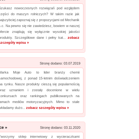
Zobacz szczegóły wpisu »
Szukasz nowoczesnych rozwiązań pod względem
części do maszyn rolniczych? W takim razie jak
Promuj stronę w okienku!
najszybciej zapoznaj się z propozycjami od Mechanik
s.c. Na pewno się nie zawiedziesz, bowiem w naszej
mowane strony w katalogu!
ofercie znajdują się wyłącznie wysokiej jakości
produkty. Szczegółowe dane i pełny kat...
zobacz
Data dodania: 13.07.2026
szczegóły wpisu »
Zobacz szczegóły wpisu »
Promuj stronę w okienku!
Stronę dodano: 03.07.2019
Marka Moje Auto to lider branży chemii
mowane strony w katalogu!
samochodowej, z ponad 15-letnim doświadczeniem
na rynku. Nasze produkty cieszą się popularnością
Data dodania: 07.07.2026
oraz uznaniem i zostały docenione w wielu
Zobacz szczegóły wpisu »
konkursach oraz rankingach publikowanych na
łamach mediów motoryzacyjnych. Mimo to stale
Promuj stronę w okienku!
wkładamy dużo...
zobacz szczegóły wpisu »
mowane strony w katalogu!
ce »
Stronę dodano: 03.11.2020
Data dodania: 03.07.2026
Tworzymy sklep internetowy z wycieraczkami
Zobacz szczegóły wpisu »