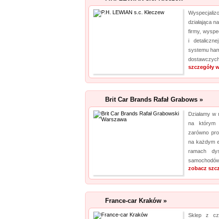
Wyspecjal
działająca n
firmy, wyspe
i detaliczn
systemu ha
dostawczych
szczegóły w
Brit Car Brands Rafał Grabows »
Działamy w 
na którym
zarówno pro
na każdym e
ramach dys
samochodów 
zobacz szc
France-car Kraków »
Sklep z cz