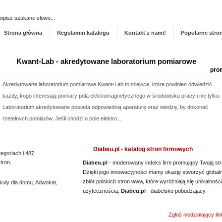
Dodaj stronę do ka
Strona główna
Regulamin katalogu
Kontakt z nami!
Popularne stro
Kwant-Lab - akredytowane laboratorium pomiarowe
pro
Akredytowane laboratorium pomiarowe Kwant-Lab to miejsce, które powinien odwiedzić
każdy, kogo interesują pomiary pola elektromagnetycznego w środowisku pracy i nie tylko.
Laboratorium akredytowane posiada odpowiednią aparaturę oraz wiedzę, by dokonać
rzetelnych pomiarów. Jeśli chodzi o pole elektro...
Lema24.pl - sukienki damskie xxl
pro
Diabeu.pl - katalog stron firmowych
tegoriach i 487
Sklep lema24. pl funkcjonuje jako sklep detaliczny oraz hurtownia sukienek i innych
tron.
Diabeu.pl
- moderowany indeks firm promujący Twoją str
rodzajów odzieży. Oferta jest nieustannie poszerzana o nowe modele. Jest to zarówno
Dzięki jego innowacyjności mamy okazję stworzyć global
odzież damska xxl, jak i rozmiary mniejsze. Każda kobieta znajdzie dla siebie eleganckie
zbiór polskich stron www, które wyróżniają się unikalności
kuły dla domu
,
Adwokat
,
sukienki xxl, jak i wygodny komplet dresowy...
użytecznością.
Diabeu.pl
- diabelsko pobudzający.
Producent opakowań foliowych
pro
Zgłoś niedziałający li