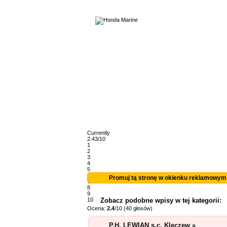
Currently
2.43/10
1
2
3
4
5
6
Promuj tą stronę w okienku reklamowym
7
8
9
10
Zobacz podobne wpisy w tej kategorii:
Ocena:
2.4
/10 (40 głosów)
P.H. LEWIAN s.c. Kleczew »