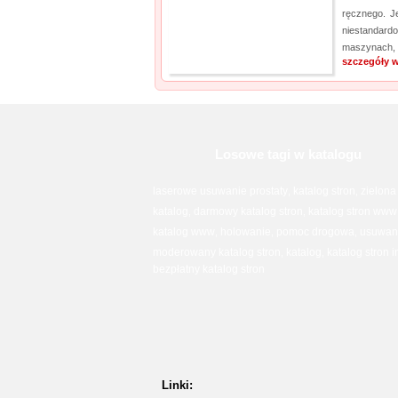
ręcznego. J
niestandard
maszynach, 
szczegóły w
Losowe tagi w katalogu
laserowe usuwanie prostaty
katalog stron
zielona
,
,
katalog
darmowy katalog stron
katalog stron www
,
,
katalog www
holowanie
pomoc drogowa
usuwani
,
,
,
moderowany katalog stron
katalog
katalog stron 
,
,
bezpłatny katalog stron
Linki: