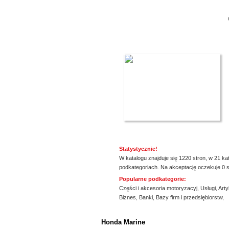
Statystycznie!
W katalogu znajduje się 1220 stron, w 21 ka
podkategoriach. Na akceptację oczekuje 0 s
Popularne podkategorie:
Części i akcesoria motoryzacyj
,
Usługi
,
Arty
Biznes
,
Banki
,
Bazy firm i przedsiębiorstw
,
ssssssssssssss
Honda Marine