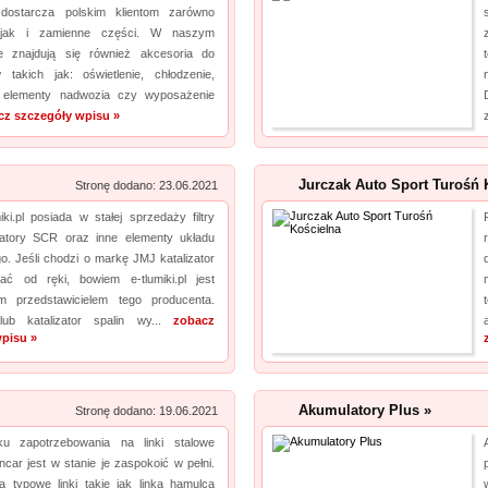
 dostarcza polskim klientom zarówno
a jeżeli tym czego szukasz jest kalendarz podkładka pod mysz, również ją u nas
, jak i zamienne części. W naszym
znajdziesz. Nasze artykuły zrobione są z najlepszej jakośc...
e znajdują się również akcesoria do
 takich jak: oświetlenie, chłodzenie,
, elementy nadwozia czy wyposażenie
cz szczegóły wpisu »
Jurczak Auto Sport Turośń 
Stronę dodano: 23.06.2021
iki.pl posiada w stałej sprzedaży filtry
zatory SCR oraz inne elementy układu
. Jeśli chodzi o markę JMJ katalizator
ć od ręki, bowiem e-tlumiki.pl jest
m przedstawicielem tego producenta.
lub katalizator spalin wy...
zobacz
pisu »
Akumulatory Plus »
Stronę dodano: 19.06.2021
u zapotrzebowania na linki stalowe
ncar jest w stanie je zaspokoić w pełni.
ą typowe linki takie jak linka hamulca