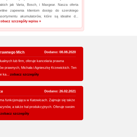
takich jak Varta, Bosch, i Maxgear. Nasza oferta
online zapewnia klientom dostęp do szerokiego
asortymentu akumulatorów, które są idealne d...
zobacz szczegóły wpisu »
Prawnego Mich
Dodano: 08.08.2020
ualnych lub firm, oferuje kancelaria prawna
w prawnych, Michała i Agnieszkę Krzewickich. Ten
e ka...
zobacz szczegóły
ce
Dodano: 26.02.2021
rma funkcjonująca w Katowicach. Zajmuje się także
zynów, a także hal produkcyjnych. Oferuje swoim
.
zobacz szczegóły