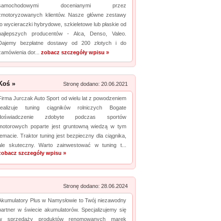
samochodowymi docenianymi przez
zmotoryzowanych klientów. Nasze główne zestawy
Promuj stronę w okienku!
to wycieraczki hybrydowe, szkieletowe lub płaskie od
najlepszych producentów - Alca, Denso, Valeo.
Dajemy bezpłatne dostawy od 200 złotych i do
zamówienia dor...
zobacz szczegóły wpisu »
Koś »
Stronę dodano: 20.06.2021
Firma Jurczak Auto Sport od wielu lat z powodzeniem
realizuje tuning ciągników rolniczych Bogate
doświadczenie zdobyte podczas sportów
motorowych poparte jest gruntowną wiedzą w tym
temacie. Traktor tuning jest bezpieczny dla ciągnika,
ale skuteczny. Warto zainwestować w tuning t...
zobacz szczegóły wpisu »
Stronę dodano: 28.06.2024
Akumulatory Plus w Namysłowie to Twój niezawodny
partner w świecie akumulatorów. Specjalizujemy się
w sprzedaży produktów renomowanych marek