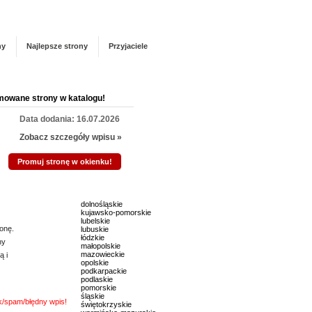
Panel zarządzania
Zarejestruj się
talogu!
ny
Najlepsze strony
Przyjaciele
mowane strony w katalogu!
Data dodania: 16.07.2026
Zobacz szczegóły wpisu »
Promuj stronę w okienku!
mowane strony w katalogu!
dolnośląskie
kujawsko-pomorskie
Data dodania: 22.07.2026
lubelskie
onę.
lubuskie
Zobacz szczegóły wpisu »
łódzkie
ny
małopolskie
mazowieckie
ą i
Promuj stronę w okienku!
opolskie
podkarpackie
podlaskie
pomorskie
mowane strony w katalogu!
śląskie
nk/spam/błędny wpis!
świętokrzyskie