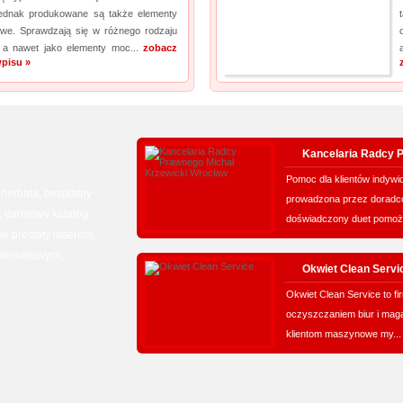
ednak produkowane są także elementy
owe. Sprawdzają się w różnego rodzaju
a nawet jako elementy moc...
zobacz
pisu »
Kancelaria Radcy 
Pomoc dla klientów indywid
 herbata
bezpłatny
,
prowadzona przez doradcó
darmowy katalog
,
,
doświadczony duet pomoż
e prostaty laserem
,
internetowych
,
Okwiet Clean Servi
Okwiet Clean Service to fi
oczyszczaniem biur i maga
klientom maszynowe my..