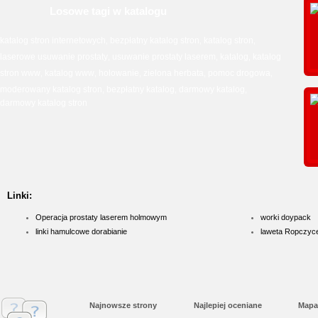
Losowe tagi w katalogu
katalog stron internetowych
bezpłatny katalog stron
katalog stron
,
,
,
laserowe usuwanie prostaty
usuwanie prostaty laserem
katalog
katalog
,
,
,
stron www
katalog www
holowanie
zielona herbata
pomoc drogowa
,
,
,
,
,
moderowany katalog stron
bezpłatny katalog
darmowy katalog
,
,
,
darmowy katalog stron
Linki:
Operacja prostaty laserem holmowym
worki doypack
linki hamulcowe dorabianie
laweta Ropczyc
Najnowsze strony
Najlepiej oceniane
Mapa