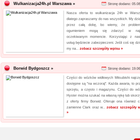
Wulkanizacja24h.pl Warszawa »
Stronę dodano: 05.0
Nasza oferta to wulkanizacja 24h w Warsz
dlatego zapraszamy do nas wszystkich. My dzi
przez całą dobę, bo wiemy, że proble
ogumieniem mogą się zdarzyć w najm
oczekiwanym momencie. Korzystając z na
usług będziecie zabezpieczeni. Jeśli coś się dzi
my na...
zobacz szczegóły wpisu »
Borwid Bydgoszcz »
Stronę dodano: 19.0
Części do wózków widłowych Mitsubishi najczę
dostępne są "na wczoraj". Każda awaria, to prz
sprzętu, a często i magazynu. Części do w
Hyster można szukać na własną rękę lub skorz
z oferty firmy Borwid. Oferuje ona również c
zamienne Clark oraz w...
zobacz szczegóły 
»