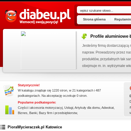
Strona główna
Regulamin
Profile aluminiowe
ogu!
Jesteśmy firmą dostarczającą 
.07.2026
napraw. Prowadzony przez nas 
 wpisu »
produktów, przydatnych tak sa
kienku!
obejmuje m. in. wytrzymałe wkr
Statystycznie!
W katalogu znajduje się 1220 stron, w 21 kategoriach i 487
podkategoriach. Na akceptację oczekuje 0 stron.
Popularne podkategorie:
z
Części i akcesoria motoryzacyj
,
Usługi
,
Artykuły dla domu
,
Adwokat
,
Biznes
,
Banki
,
Bazy firm i przedsiębiorstw
,
ssssssssssssss
PioraWycieraczek.pl Katowice