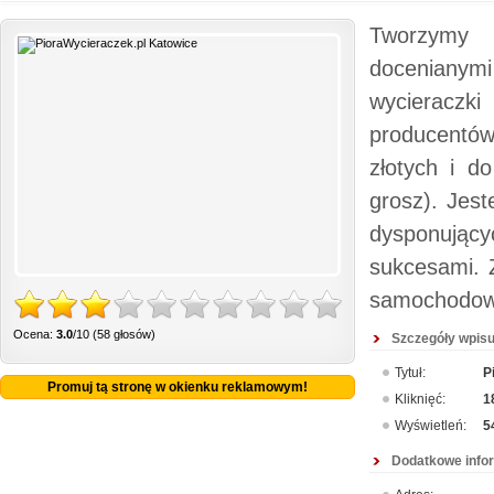
Tworzymy 
docenianymi
wycieraczk
producentów
złotych i 
grosz). Jes
dysponujący
sukcesami. 
samochodow
Ocena:
3.0
/10 (58 głosów)
Szczegóły wpisu
Tytuł:
P
Promuj tą stronę w okienku reklamowym!
Kliknięć:
1
Wyświetleń:
5
Dodatkowe info