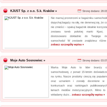
KJUST Sp. z o.o. S.k. Kraków »
Stronę dodano: 28.0
Nie marnuj przestrzeni w bagażniku samochodu
dopychaj bagaży na siłę, nie denerwuj się, że c
nie zmieści – spakuj bagażnik idealnie korzysta
zestawu toreb polskiej marki Kjust, k
dostosowano dokładnie do Twojego mo
samochodu! W zestawie znajdziesz różne 
zobacz szczegóły wpisu »
Moje Auto Sosnowiec »
Stronę dodano: 03.0
Marka Moje Auto to lider branży ch
samochodowej, z ponad 15-letnim doświadcz
na rynku. Nasze produkty cieszą się popularn
oraz uznaniem i zostały docenione w w
konkursach oraz rankingach publikowany
łamach mediów motoryzacyjnych. Mimo to 
wkładamy dużo...
zobacz szczegóły wpisu »