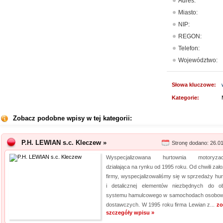
Adres:
Miasto:
NIP:
REGON:
Telefon:
Województwo:
Słowa kluczowe:
Kategorie:
Zobacz podobne wpisy w tej kategorii:
P.H. LEWIAN s.c. Kleczew »
Stronę dodano: 26.0
Wyspecjalizowana hurtownia motoryzacy
działająca na rynku od 1995 roku. Od chwili zał
firmy, wyspecjalizowaliśmy się w sprzedaży hur
i detalicznej elementów niezbędnych do ob
systemu hamulcowego w samochodach osobow
dostawczych. W 1995 roku firma Lewian z...
zo
szczegóły wpisu »